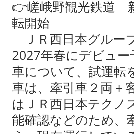
👉嵯峨野観光鉄道
転開始
ＪＲ西日本グループ
2027年春にデビュ
車について、試運転
車は、牽引車２両＋
はＪＲ西日本テクノ
能確認などのため、