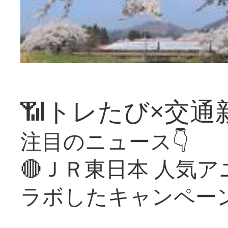
📶トレたび×交通
注目のニュース👇
🔴ＪＲ東日本 人気
ラボしたキャンペー