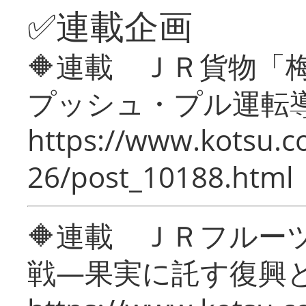
✅連載企画
🔶連載 ＪＲ貨物
プッシュ・プル運転
https://www.kotsu.c
26/post_10188.html
🔶連載 ＪＲフルー
戦―果実に託す復興