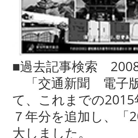
■過去記事検索 20
「交通新聞 電子版
て、これまでの201
７年分を追加し、「2
大しました