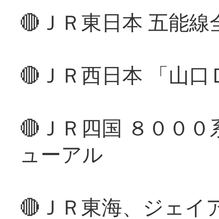
🔴ＪＲ東日本 五能
🔴ＪＲ西日本 「山
🔴ＪＲ四国 ８００
ューアル
🔴ＪＲ東海、ジェイ