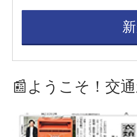
新
📰ようこそ！交