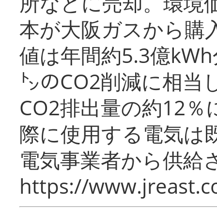
所などに売却。環境
本が大阪ガスから購
値は年間約5.3億kW
㌧のCO2削減に相当
CO2排出量の約12
際に使用する電気は
電気事業者から供給
https://www.jreast.co