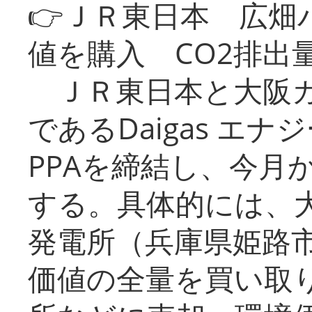
👉ＪＲ東日本 広畑
値を購入 CO2排出
ＪＲ東日本と大阪ガ
であるDaigas エ
PPAを締結し、今月
する。具体的には、
発電所（兵庫県姫路
価値の全量を買い取