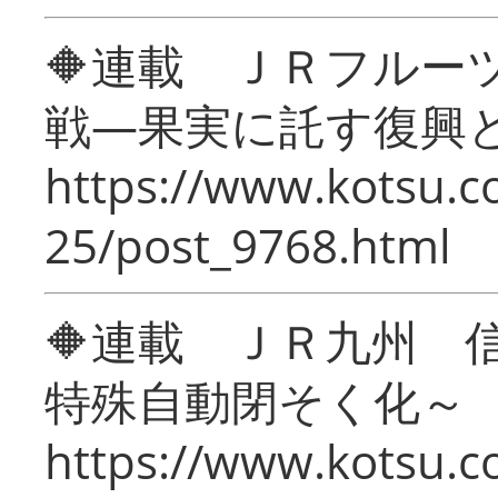
🔶連載 ＪＲフルー
戦―果実に託す復興
https://www.kotsu.c
25/post_9768.html
🔶連載 ＪＲ九州 
特殊自動閉そく化～
https://www.kotsu.c