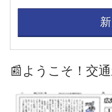
新
📰ようこそ！交