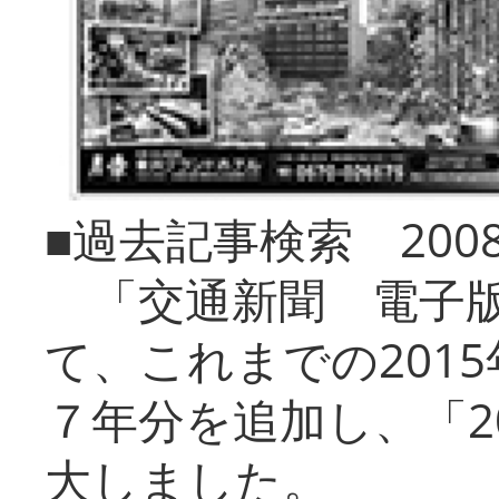
■過去記事検索 20
「交通新聞 電子版
て、これまでの201
７年分を追加し、「2
大しました