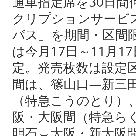
通車指定席を30日間
クリプションサービス
パス」を期間・区間
は今月17日～11月
定。発売枚数は設定
間は、篠山口―新三
（特急こうのとり）
阪・大阪間（特急ら
明石⇔大阪・新大阪