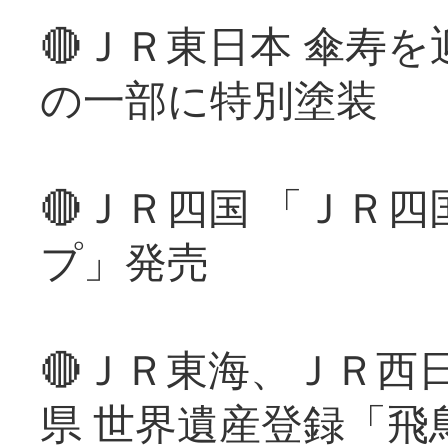
🔴ＪＲ東日本 傘寿
の一部に特別塗装
🔴ＪＲ四国 「ＪＲ
プ」発売
🔴ＪＲ東海、ＪＲ西
県 世界遺産登録「飛