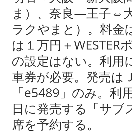
ま）、奈良―王子⇔
ラクやまと）。料金
は１万円＋WESTER
の設定はない。利用
車券が必要。発売は
「e5489」のみ。
日に発売する「サブ
席を予約する。