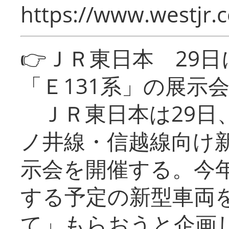
https://www.westjr.c
👉ＪＲ東日本 29
「Ｅ131系」の展示
ＪＲ東日本は29日
ノ井線・信越線向け新
示会を開催する。今
する予定の新型車両
て」もらおうと企画し