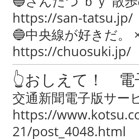
🔵さんたつ ｂｙ 散
https://san-tatsu.jp/
🔵中央線が好きだ。 
https://chuosuki.jp/
👆おしえて！ 電
交通新聞電子版サー
https://www.kotsu.c
21/post_4048.html