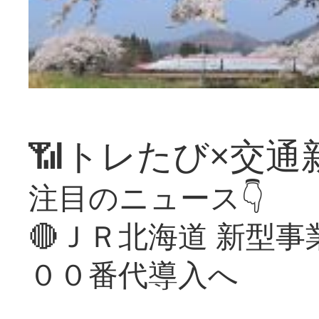
📶トレたび×交通
注目のニュース👇
🔴ＪＲ北海道 新型
００番代導入へ