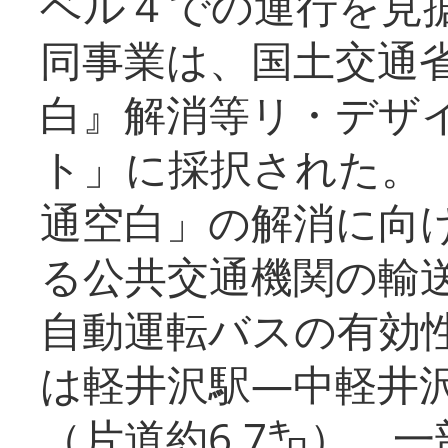
ベル４での運行を見
同事業は、国土交通
白』解消等リ・デザ
ト」に採択された。
通空白」の解消に向
る公共交通機関の輸
自動運転バスの有効
は軽井沢駅―中軽井
（片道約6.7㌔）、