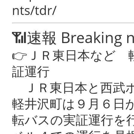
nts/tdr/
📶速報 Breaking 
👉ＪＲ東日本など 
証運行
ＪＲ東日本と西武ホ
軽井沢町は９月６日か
転バスの実証運行を