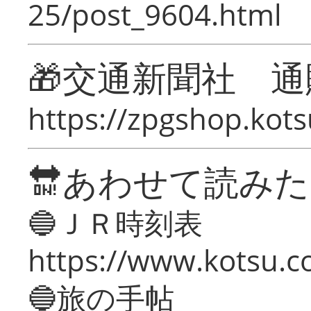
25/post_9604.html
🎁交通新聞社 通
https://zpgshop.kots
🔛あわせて読み
🔵ＪＲ時刻表
https://www.kotsu.co
🔵旅の手帖