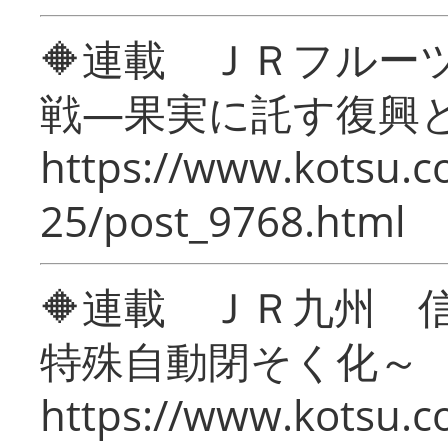
🔶連載 ＪＲフルー
戦―果実に託す復興
https://www.kotsu.c
25/post_9768.html
🔶連載 ＪＲ九州 
特殊自動閉そく化～
https://www.kotsu.c