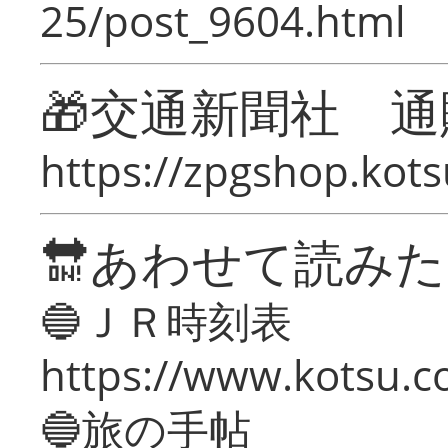
25/post_9604.html
🎁交通新聞社 通
https://zpgshop.kots
🔛あわせて読み
🔵ＪＲ時刻表
https://www.kotsu.co
🔵旅の手帖