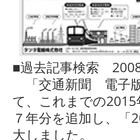
■過去記事検索 20
「交通新聞 電子版
て、これまでの201
７年分を追加し、「2
大しました