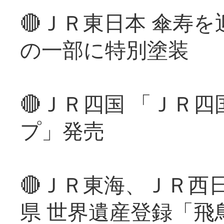
🔴ＪＲ東日本 傘寿
の一部に特別塗装
🔴ＪＲ四国 「ＪＲ
プ」発売
🔴ＪＲ東海、ＪＲ西
県 世界遺産登録「飛