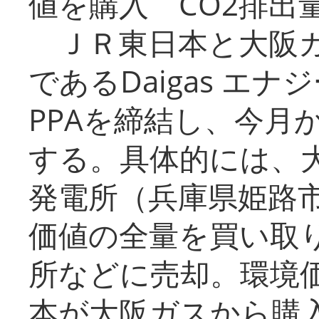
値を購入 CO2排出
ＪＲ東日本と大阪ガ
であるDaigas エ
PPAを締結し、今月
する。具体的には、
発電所（兵庫県姫路
価値の全量を買い取
所などに売却。環境
本が大阪ガスから購