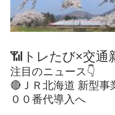
📶トレたび×交通
注目のニュース👇
🔴ＪＲ北海道 新型
００番代導入へ