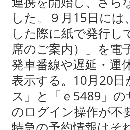
連携を開始し、さら
した。９月15日には
した際に紙で発行し
席のご案内）」を電
発車番線や遅延・運
表示する。10月20
ス」と「ｅ5489」
のログイン操作が不
特急の予約情報はそ