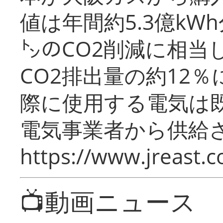
値は年間約5.3億kW
㌧のCO2削減に相当
CO2排出量の約12
際に使用する電気は
電気事業者から供給
https://www.jreast.co
📺動画ニュース