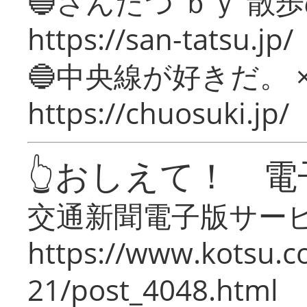
🔵さんたつ ｂｙ 散
https://san-tatsu.jp/
🔵中央線が好きだ。 
https://chuosuki.jp/
👆おしえて！ 電
交通新聞電子版サー
https://www.kotsu.c
21/post_4048.html