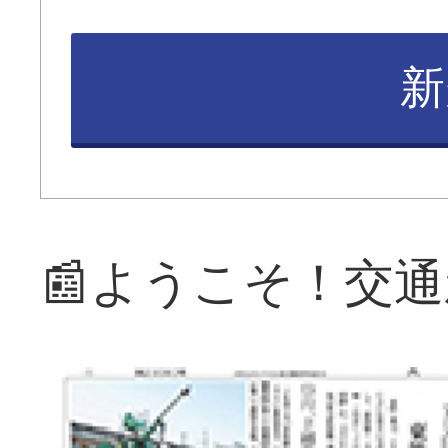
新
📰ようこそ！交