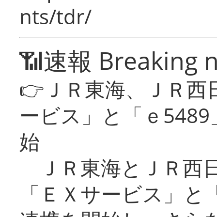
nts/tdr/
📶速報 Breaking 
👉ＪＲ東海、ＪＲ西
ービス」と「ｅ548
始
ＪＲ東海とＪＲ西日
「ＥＸサービス」と「