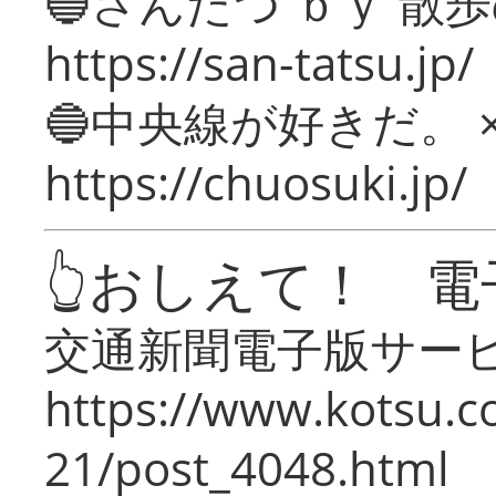
🔵さんたつ ｂｙ 散
https://san-tatsu.jp/
🔵中央線が好きだ。 
https://chuosuki.jp/
👆おしえて！ 電
交通新聞電子版サー
https://www.kotsu.c
21/post_4048.html