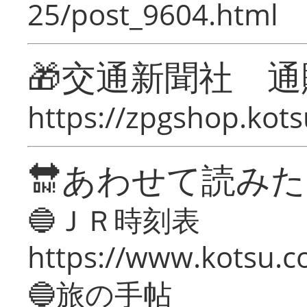
25/post_9604.html
🎁交通新聞社 通
https://zpgshop.kots
🔛あわせて読み
🔵ＪＲ時刻表
https://www.kotsu.co
🔵旅の手帖