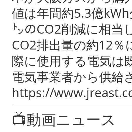
値は年間約5.3億kW
㌧のCO2削減に相当
CO2排出量の約12
際に使用する電気は
電気事業者から供給
https://www.jreast.co
📺動画ニュース