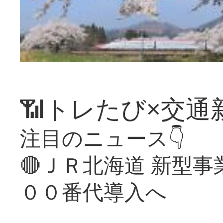
📶トレたび×交通
注目のニュース👇
🔴ＪＲ北海道 新型
００番代導入へ