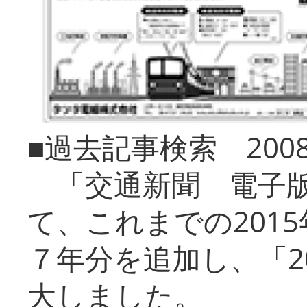
■過去記事検索 20
「交通新聞 電子版
て、これまでの201
７年分を追加し、「2
大しました