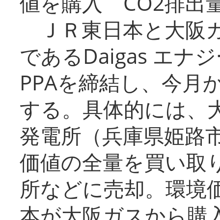
値を購入 CO2排出
ＪＲ東日本と大阪ガ
であるDaigas エ
PPAを締結し、今月
する。具体的には、
発電所（兵庫県姫路
価値の全量を買い取
所などに売却。環境
本が大阪ガスから購