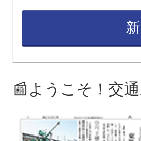
新
📰ようこそ！交