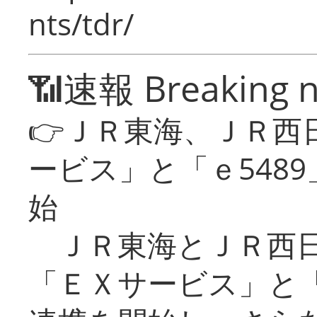
nts/tdr/
📶速報 Breaking 
👉ＪＲ東海、ＪＲ西
ービス」と「ｅ548
始
ＪＲ東海とＪＲ西日
「ＥＸサービス」と「