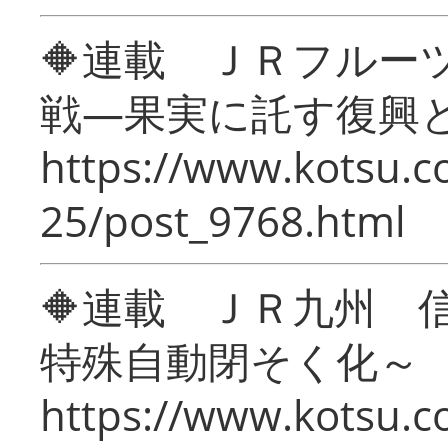
🔶連載 ＪＲフルー
戦―果実に託す復興
https://www.kotsu.c
25/post_9768.html
🔶連載 ＪＲ九州 
特殊自動閉そく化～
https://www.kotsu.c