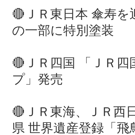
🔴ＪＲ東日本 傘寿
の一部に特別塗装
🔴ＪＲ四国 「ＪＲ
プ」発売
🔴ＪＲ東海、ＪＲ西
県 世界遺産登録「飛