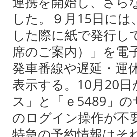
連携を開始し、さら
した。９月15日には
した際に紙で発行し
席のご案内）」を電
発車番線や遅延・運
表示する。10月20
ス」と「ｅ5489」
のログイン操作が不
特急の予約情報はそ