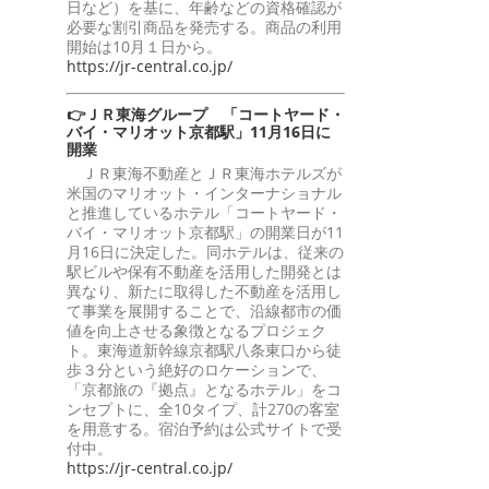
日など）を基に、年齢などの資格確認が
必要な割引商品を発売する。商品の利用
開始は10月１日から。
https://jr-central.co.jp/
👉ＪＲ東海グループ 「コートヤード・
バイ・マリオット京都駅」11月16日に
開業
ＪＲ東海不動産とＪＲ東海ホテルズが
米国のマリオット・インターナショナル
と推進しているホテル「コートヤード・
バイ・マリオット京都駅」の開業日が11
月16日に決定した。同ホテルは、従来の
駅ビルや保有不動産を活用した開発とは
異なり、新たに取得した不動産を活用し
て事業を展開することで、沿線都市の価
値を向上させる象徴となるプロジェク
ト。東海道新幹線京都駅八条東口から徒
歩３分という絶好のロケーションで、
「京都旅の『拠点』となるホテル」をコ
ンセプトに、全10タイプ、計270の客室
を用意する。宿泊予約は公式サイトで受
付中。
https://jr-central.co.jp/