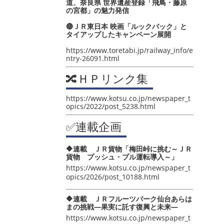
道、奈良県 世界遺産登録「飛鳥・藤原
の宮都」の魅力発信
🔴ＪＲ東日本 映画「ルックバック」と
タイアップしたキャンペーン展開
https://www.toretabi.jp/railway_info/e
ntry-26091.html
🔀ＨＰリンク集
https://www.kotsu.co.jp/newspaper_t
opics/2022/post_5238.html
✅連載企画
🔶連載 ＪＲ貨物「梅田峠に挑む～ＪＲ
貨物 プッシュ・プル運転導入～」
https://www.kotsu.co.jp/newspaper_t
opics/2026/post_10188.html
🔶連載 ＪＲフルーツパーク仙台あらは
まの挑戦―果実に託す復興と未来―
https://www.kotsu.co.jp/newspaper_t