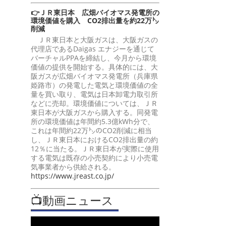
👉ＪＲ東日本 広畑バイオマス発電所の
環境価値を購入 CO2排出量を約22万㌧
削減
ＪＲ東日本と大阪ガスは、大阪ガスの
代理店であるDaigas エナジーを通じて
バーチャルPPAを締結し、今月から環境
価値の提供を開始する。具体的には、大
阪ガスが広畑バイオマス発電所（兵庫県
姫路市）の発電した電気と環境価値の全
量を買い取り、電気は日本卸電力取引所
などに売却。環境価値については、ＪＲ
東日本が大阪ガスから購入する。同発電
所の環境価値は年間約5.3億kWh分で、
これは年間約22万㌧のCO2削減に相当
し、ＪＲ東日本におけるCO2排出量の約
12％に当たる。ＪＲ東日本が実際に使用
する電気は既存の小売契約により小売電
気事業者から供給される。
https://www.jreast.co.jp/
📺動画ニュース