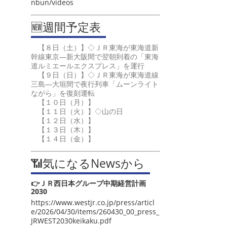
nbun/videos
🆕週間予定表
【８日（土）】◇ＪＲ東海が東海道新
幹線東京―新大阪間で翌朝到着の「東海
道ルミエールエクスプレス」を運行
【９日（日）】◇ＪＲ東海が東海道線
三島―大垣間で夜行列車「ムーンライト
ながら」を復刻運転
【１０日（月）】
【１１日（火）】◇山の日
【１２日（水）】
【１３日（木）】
【１４日（金）】
📶気になるNewsから
👉ＪＲ西日本グループ中期経営計画
2030
https://www.westjr.co.jp/press/articl
e/2026/04/30/items/260430_00_press_
JRWEST2030keikaku.pdf