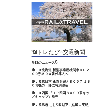
📶トレたび×交通新聞
注目のニュース👇
🔴ＪＲ北海道 新型事業用機関車ＤＤ２
００形５００番代導入へ
🔴ＪＲ東日本 傘寿を迎えるＣ５７ １８
０号機の一部に特別塗装
🔴ＪＲ四国 「ＪＲ四国８０００系キッ
ズキャップ」発売
🔴ＪＲ東海、ＪＲ西日本、近畿日本鉄