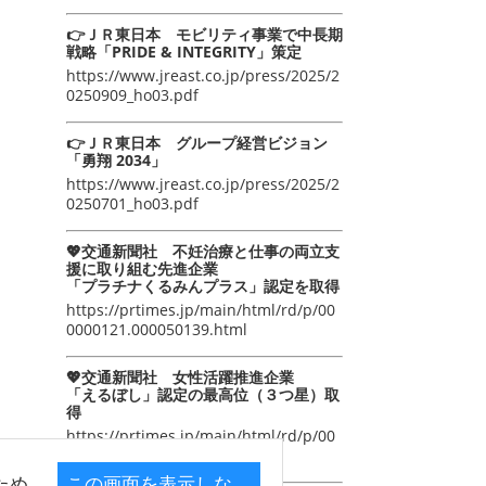
👉ＪＲ東日本 モビリティ事業で中長期
戦略「PRIDE & INTEGRITY」策定
https://www.jreast.co.jp/press/2025/2
0250909_ho03.pdf
👉ＪＲ東日本 グループ経営ビジョン
「勇翔 2034」
https://www.jreast.co.jp/press/2025/2
0250701_ho03.pdf
💖交通新聞社 不妊治療と仕事の両立支
援に取り組む先進企業
「プラチナくるみんプラス」認定を取得
https://prtimes.jp/main/html/rd/p/00
0000121.000050139.html
💖交通新聞社 女性活躍推進企業
「えるぼし」認定の最高位（３つ星）取
得
https://prtimes.jp/main/html/rd/p/00
0000105.000050139.html
ため
この画面を表示しな