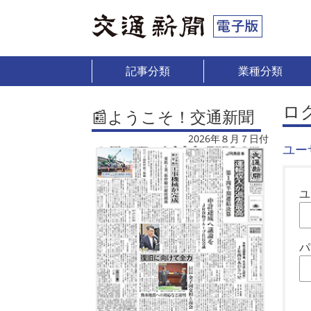
記事分類
業種分類
ロ
📰ようこそ！交通新聞
2026年８月７日付
ユー
ユ
パ