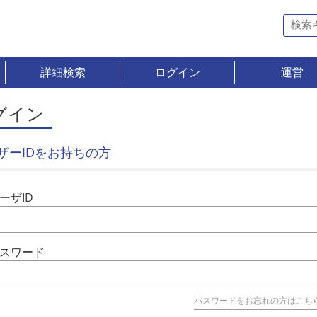
詳細検索
ログイン
運営
グイン
ザーIDをお持ちの方
ーザID
スワード
パスワードをお忘れの方はこち