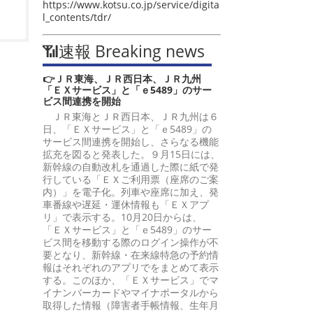
https://www.kotsu.co.jp/service/digita
l_contents/tdr/
📶速報 Breaking news
👉ＪＲ東海、ＪＲ西日本、ＪＲ九州
「ＥＸサービス」と「ｅ5489」のサー
ビス間連携を開始
ＪＲ東海とＪＲ西日本、ＪＲ九州は６
日、「ＥＸサービス」と「ｅ5489」の
サービス間連携を開始し、さらなる機能
拡充を図ると発表した。９月15日には、
新幹線の自動改札を通過した際に紙で発
行している「ＥＸご利用票（座席のご案
内）」を電子化。列車や座席に加え、発
車番線や遅延・運休情報も「ＥＸアプ
リ」で表示する。10月20日からは、
「ＥＸサービス」と「ｅ5489」のサー
ビス間を移動する際のログイン操作が不
要となり、新幹線・在来線特急の予約情
報はそれぞれのアプリでをまとめて表示
する。このほか、「ＥＸサービス」でマ
イナンバーカードやマイナポータルから
取得した情報（障害者手帳情報、生年月