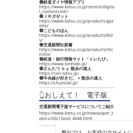
🔵鉄道ダイヤ情報アプリ
https://www.kotsu.co.jp/service/digita
l_contents/tdr/
🔵ＪＲガゼット
https://www.kotsu.co.jp/products/gaz
ette/
🔵こどものほん
https://www.kotsu.co.jp/products/kid
s/
🔵交通新聞社新書
https://www.kotsu.co.jp/products/shi
nsho/
🔵鉄道・旅行情報サイト「トレたび」
https://www.toretabi.jp/
🔵さんたつ ｂｙ 散歩の達人
https://san-tatsu.jp/
🔵中央線が好きだ。 × 散歩の達人
https://chuosuki.jp/
👆おしえて！ 電子版
交通新聞電子版サービスについてご紹介
https://www.kotsu.co.jp/newspaper_t
opics/2021/post_4048.html
弊社では、お客様の当サイトに