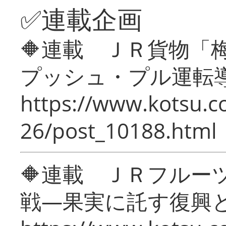
✅連載企画
🔶連載 ＪＲ貨物
プッシュ・プル運転
https://www.kotsu.c
26/post_10188.html
🔶連載 ＪＲフルー
戦―果実に託す復興