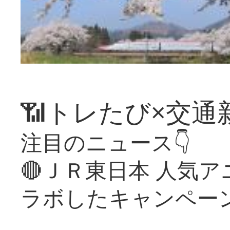
📶トレたび×交通
注目のニュース👇
🔴ＪＲ東日本 人気
ラボしたキャンペー