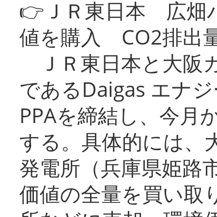
👉ＪＲ東日本 広畑
値を購入 CO2排出
ＪＲ東日本と大阪ガ
であるDaigas エ
PPAを締結し、今月
する。具体的には、
発電所（兵庫県姫路
価値の全量を買い取