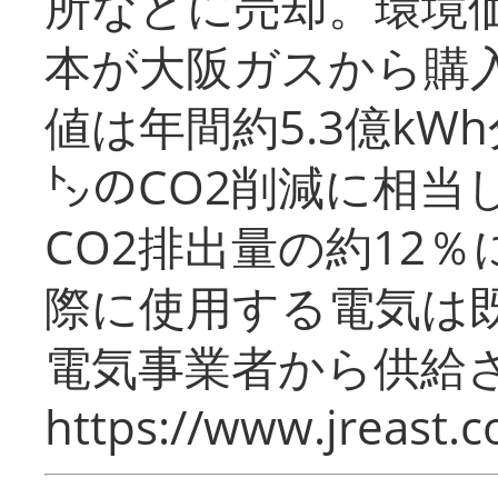
所などに売却。環境
本が大阪ガスから購
値は年間約5.3億kW
㌧のCO2削減に相当
CO2排出量の約12
際に使用する電気は
電気事業者から供給
https://www.jreast.co