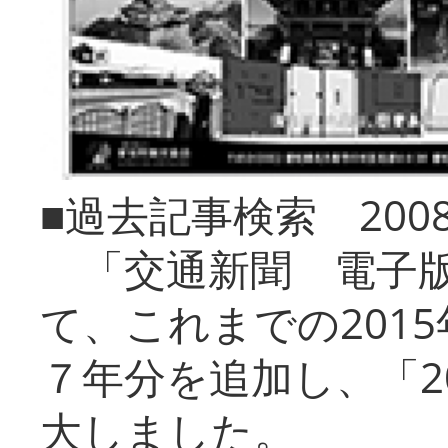
■過去記事検索 20
「交通新聞 電子版
て、これまでの201
７年分を追加し、「2
大しました