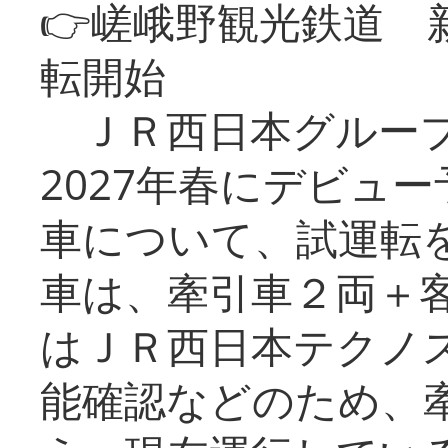
👉嵯峨野観光鉄道
転開始
ＪＲ西日本グループ
2027年春にデビュ
車について、試運転
車は、牽引車２両＋
はＪＲ西日本テクノ
能確認などのため、