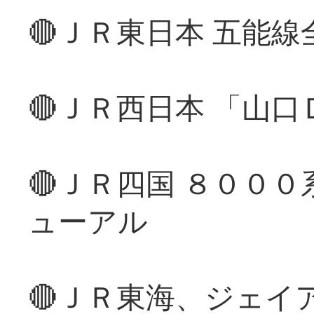
🔴ＪＲ東日本 五能
🔴ＪＲ西日本 「山
🔴ＪＲ四国 ８００
ューアル
🔴ＪＲ東海、ジェイ