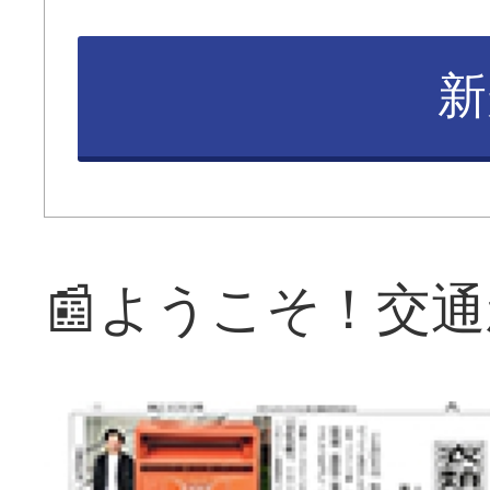
新
📰ようこそ！交