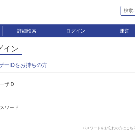
詳細検索
ログイン
運営
グイン
ザーIDをお持ちの方
ーザID
スワード
パスワードをお忘れの方はこち