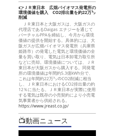
👉ＪＲ東日本 広畑バイオマス発電所の
環境価値を購入 CO2排出量を約22万㌧
削減
ＪＲ東日本と大阪ガスは、大阪ガスの
代理店であるDaigas エナジーを通じて
バーチャルPPAを締結し、今月から環境
価値の提供を開始する。具体的には、大
阪ガスが広畑バイオマス発電所（兵庫県
姫路市）の発電した電気と環境価値の全
量を買い取り、電気は日本卸電力取引所
などに売却。環境価値については、ＪＲ
東日本が大阪ガスから購入する。同発電
所の環境価値は年間約5.3億kWh分で、
これは年間約22万㌧のCO2削減に相当
し、ＪＲ東日本におけるCO2排出量の約
12％に当たる。ＪＲ東日本が実際に使用
する電気は既存の小売契約により小売電
気事業者から供給される。
https://www.jreast.co.jp/
📺動画ニュース