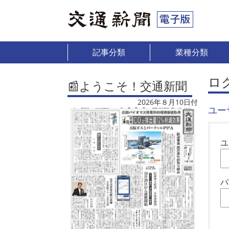
記事分類
業種分類
ロ
📰ようこそ！交通新聞
2026年８月10日付
ユー
ユ
パ