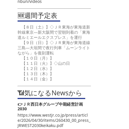
nbun/videos
🆕週間予定表
【８日（土）】◇ＪＲ東海が東海道新
幹線東京―新大阪間で翌朝到着の「東海
道ルミエールエクスプレス」を運行
【９日（日）】◇ＪＲ東海が東海道線
三島―大垣間で夜行列車「ムーンライト
ながら」を復刻運転
【１０日（月）】
【１１日（火）】◇山の日
【１２日（水）】
【１３日（木）】
【１４日（金）】
📶気になるNewsから
👉ＪＲ西日本グループ中期経営計画
2030
https://www.westjr.co.jp/press/articl
e/2026/04/30/items/260430_00_press_
JRWEST2030keikaku.pdf