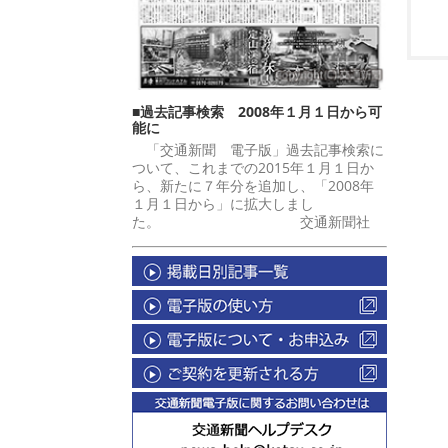
■過去記事検索 2008年１月１日から可
能に
「交通新聞 電子版」過去記事検索に
ついて、これまでの2015年１月１日か
ら、新たに７年分を追加し、「2008年
１月１日から」に拡大しまし
た。 交通新聞社