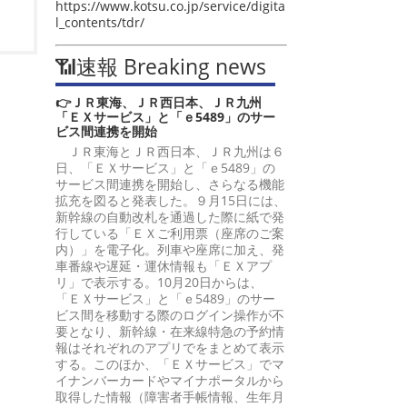
https://www.kotsu.co.jp/service/digita
l_contents/tdr/
📶速報 Breaking news
👉ＪＲ東海、ＪＲ西日本、ＪＲ九州
「ＥＸサービス」と「ｅ5489」のサー
ビス間連携を開始
ＪＲ東海とＪＲ西日本、ＪＲ九州は６
日、「ＥＸサービス」と「ｅ5489」の
サービス間連携を開始し、さらなる機能
拡充を図ると発表した。９月15日には、
新幹線の自動改札を通過した際に紙で発
行している「ＥＸご利用票（座席のご案
内）」を電子化。列車や座席に加え、発
車番線や遅延・運休情報も「ＥＸアプ
リ」で表示する。10月20日からは、
「ＥＸサービス」と「ｅ5489」のサー
ビス間を移動する際のログイン操作が不
要となり、新幹線・在来線特急の予約情
報はそれぞれのアプリでをまとめて表示
する。このほか、「ＥＸサービス」でマ
イナンバーカードやマイナポータルから
取得した情報（障害者手帳情報、生年月