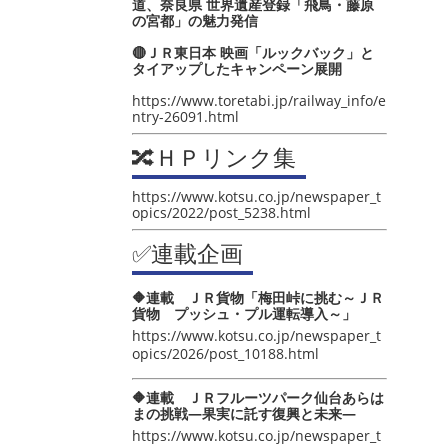
道、奈良県 世界遺産登録「飛鳥・藤原
の宮都」の魅力発信
🔴ＪＲ東日本 映画「ルックバック」と
タイアップしたキャンペーン展開
https://www.toretabi.jp/railway_info/e
ntry-26091.html
🔀ＨＰリンク集
https://www.kotsu.co.jp/newspaper_t
opics/2022/post_5238.html
✅連載企画
🔶連載 ＪＲ貨物「梅田峠に挑む～ＪＲ
貨物 プッシュ・プル運転導入～」
https://www.kotsu.co.jp/newspaper_t
opics/2026/post_10188.html
🔶連載 ＪＲフルーツパーク仙台あらは
まの挑戦―果実に託す復興と未来―
https://www.kotsu.co.jp/newspaper_t