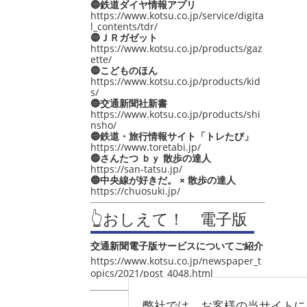
🔵鉄道ダイヤ情報アプリ
https://www.kotsu.co.jp/service/digita
l_contents/tdr/
🔵ＪＲガゼット
https://www.kotsu.co.jp/products/gaz
ette/
🔵こどものほん
https://www.kotsu.co.jp/products/kid
s/
🔵交通新聞社新書
https://www.kotsu.co.jp/products/shi
nsho/
🔵鉄道・旅行情報サイト「トレたび」
https://www.toretabi.jp/
🔵さんたつ ｂｙ 散歩の達人
https://san-tatsu.jp/
🔵中央線が好きだ。 × 散歩の達人
https://chuosuki.jp/
👆おしえて！ 電子版
交通新聞電子版サービスについてご紹介
https://www.kotsu.co.jp/newspaper_t
opics/2021/post_4048.html
弊社では、お客様の当サイトに