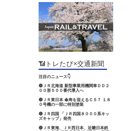
📶トレたび×交通新聞
注目のニュース👇
🔴ＪＲ北海道 新型事業用機関車ＤＤ２
００形５００番代導入へ
🔴ＪＲ東日本 傘寿を迎えるＣ５７ １８
０号機の一部に特別塗装
🔴ＪＲ四国 「ＪＲ四国８０００系キッ
ズキャップ」発売
🔴ＪＲ東海、ＪＲ西日本、近畿日本鉄