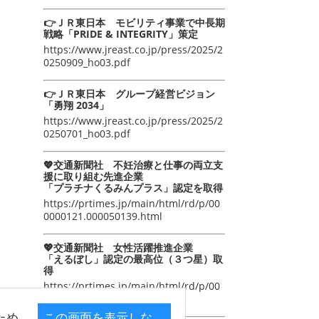
👉ＪＲ東日本 モビリティ事業で中長期
戦略「PRIDE & INTEGRITY」策定
https://www.jreast.co.jp/press/2025/2
0250909_ho03.pdf
👉ＪＲ東日本 グループ経営ビジョン
「勇翔 2034」
https://www.jreast.co.jp/press/2025/2
0250701_ho03.pdf
💖交通新聞社 不妊治療と仕事の両立支
援に取り組む先進企業
「プラチナくるみんプラス」認定を取得
https://prtimes.jp/main/html/rd/p/00
0000121.000050139.html
💖交通新聞社 女性活躍推進企業
「えるぼし」認定の最高位（３つ星）取
得
https://prtimes.jp/main/html/rd/p/00
0000105.000050139.html
ため
この画面を表示しな