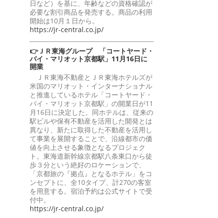
日など）を基に、年齢などの資格確認が
必要な割引商品を発売する。商品の利用
開始は10月１日から。
https://jr-central.co.jp/
👉ＪＲ東海グループ 「コートヤード・
バイ・マリオット京都駅」11月16日に
開業
ＪＲ東海不動産とＪＲ東海ホテルズが
米国のマリオット・インターナショナル
と推進しているホテル「コートヤード・
バイ・マリオット京都駅」の開業日が11
月16日に決定した。同ホテルは、従来の
駅ビルや保有不動産を活用した開発とは
異なり、新たに取得した不動産を活用し
て事業を展開することで、沿線都市の価
値を向上させる象徴となるプロジェク
ト。東海道新幹線京都駅八条東口から徒
歩３分という絶好のロケーションで、
「京都旅の『拠点』となるホテル」をコ
ンセプトに、全10タイプ、計270の客室
を用意する。宿泊予約は公式サイトで受
付中。
https://jr-central.co.jp/