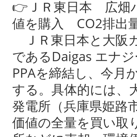
👉ＪＲ東日本 広畑
値を購入 CO2排出
ＪＲ東日本と大阪ガ
であるDaigas エ
PPAを締結し、今月
する。具体的には、
発電所（兵庫県姫路
価値の全量を買い取