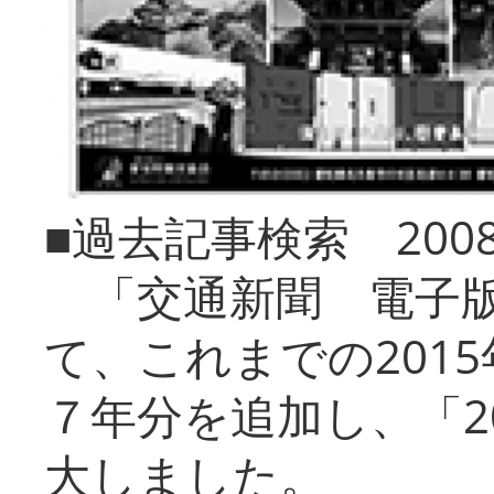
■過去記事検索 20
「交通新聞 電子版
て、これまでの201
７年分を追加し、「2
大しました