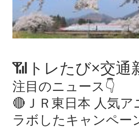
📶トレたび×交通
注目のニュース👇
🔴ＪＲ東日本 人気
ラボしたキャンペー