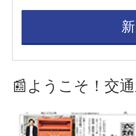
新
📰ようこそ！交