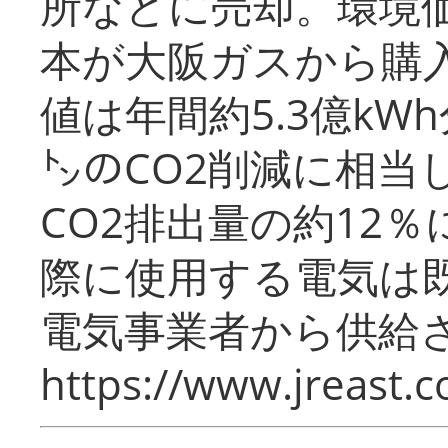
所などに売却。環境
本が大阪ガスから購
値は年間約5.3億kW
㌧のCO2削減に相当
CO2排出量の約12
際に使用する電気は
電気事業者から供給
https://www.jreast.co