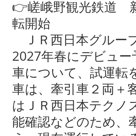
👉嵯峨野観光鉄道
転開始
ＪＲ西日本グループ
2027年春にデビュ
車について、試運転
車は、牽引車２両＋
はＪＲ西日本テクノ
能確認などのため、