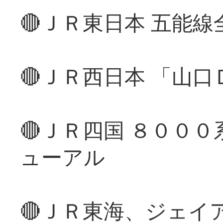
🔴ＪＲ東日本 五能
🔴ＪＲ西日本 「山
🔴ＪＲ四国 ８００
ューアル
🔴ＪＲ東海、ジェイ