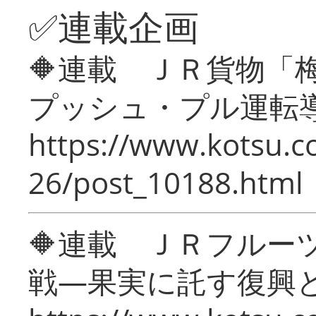
✅連載企画
🔶連載 ＪＲ貨物
プッシュ・プル運転
https://www.kotsu.c
26/post_10188.html
🔶連載 ＪＲフルー
戦―果実に託す復興