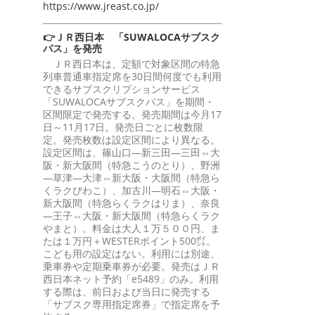
https://www.jreast.co.jp/
👉ＪＲ西日本 「SUWALOCAサブスク
パス」を発売
ＪＲ西日本は、定額で対象区間の特急
列車普通車指定席を30日間何度でも利用
できるサブスクリプションサービス
「SUWALOCAサブスクパス」を期間・
区間限定で発売する。発売期間は今月17
日～11月17日。発売日ごとに枚数限
定。発売枚数は設定区間により異なる。
設定区間は、篠山口―新三田―三田⇔大
阪・新大阪間（特急こうのとり）、野洲
―草津―大津⇔新大阪・大阪間（特急ら
くラクびわこ）、加古川―明石⇔大阪・
新大阪間（特急らくラクはりま）、奈良
―王子⇔大阪・新大阪間（特急らくラク
やまと）。料金は大人１万５００円、ま
たは１万円＋WESTERポイント500㌽。
こども用の設定はない。利用には別途、
乗車券や定期乗車券が必要。発売はＪＲ
西日本ネット予約「e5489」のみ。利用
する際は、前日および当日に発売する
「サブスク専用指定席券」で指定席を予