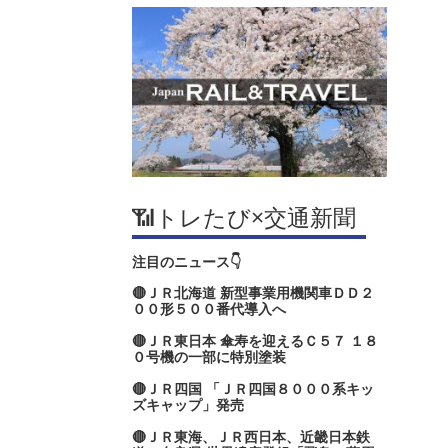
📶トレたび×交通新聞
注目のニュース👇
🔴ＪＲ北海道 新型事業用機関車ＤＤ２
００形５００番代導入へ
🔴ＪＲ東日本 傘寿を迎えるＣ５７ １８
０号機の一部に特別塗装
🔴ＪＲ四国 「ＪＲ四国８０００系キッ
ズキャップ」発売
🔴ＪＲ東海、ＪＲ西日本、近畿日本鉄