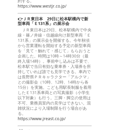
約する。
https://www.westjr.co.jp/
👉ＪＲ東日本 29日に松本駅構内で新
型車両「Ｅ131系」の展示会
ＪＲ東日本は29日、松本駅構内で中央
線・篠ノ井線・信越線向け新型車両「Ｅ
131系」の展示会を開催する。今年秋頃
から営業運転を開始する予定の新型車両
を「見て・触れて・感じて」もらおうと
企画した。時間は10時～14時30分（最
終入場14時）。事前申し込みは不要で、
松本駅で当日有効な乗車券・入場券を所
持していれば誰でも見学できる。車内で
は長野県ＰＲキャラクター「アルクマ」
との撮影会（10時、12時、14時から各
15分）を実施。こども用駅長制服を着用
したＥ131系車両との写真撮影（小学生
以下対象）も行う。三脚・脚立の使用は
不可、乗務員室内の見学はできない。混
雑状況により入場制限を行う場合があ
る。
https://www.jreast.co.jp/