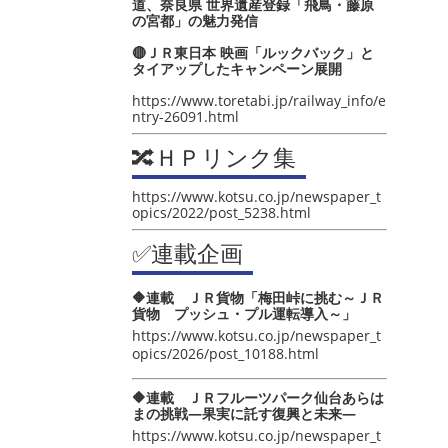
道、奈良県 世界遺産登録「飛鳥・藤原
の宮都」の魅力発信
🔴ＪＲ東日本 映画「ルックバック」と
タイアップしたキャンペーン展開
https://www.toretabi.jp/railway_info/e
ntry-26091.html
🔀ＨＰリンク集
https://www.kotsu.co.jp/newspaper_t
opics/2022/post_5238.html
✅連載企画
🔶連載 ＪＲ貨物「梅田峠に挑む～ＪＲ
貨物 プッシュ・プル運転導入～」
https://www.kotsu.co.jp/newspaper_t
opics/2026/post_10188.html
🔶連載 ＪＲフルーツパーク仙台あらは
まの挑戦―果実に託す復興と未来―
https://www.kotsu.co.jp/newspaper_t