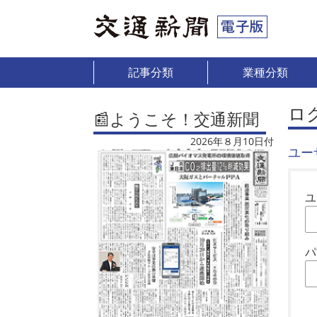
記事分類
業種分類
ロ
📰ようこそ！交通新聞
2026年８月10日付
ユー
ユ
パ