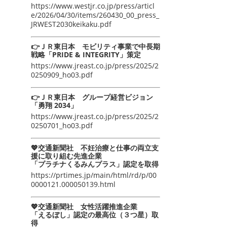
https://www.westjr.co.jp/press/articl
e/2026/04/30/items/260430_00_press_
JRWEST2030keikaku.pdf
👉ＪＲ東日本 モビリティ事業で中長期
戦略「PRIDE & INTEGRITY」策定
https://www.jreast.co.jp/press/2025/2
0250909_ho03.pdf
👉ＪＲ東日本 グループ経営ビジョン
「勇翔 2034」
https://www.jreast.co.jp/press/2025/2
0250701_ho03.pdf
💖交通新聞社 不妊治療と仕事の両立支
援に取り組む先進企業
「プラチナくるみんプラス」認定を取得
https://prtimes.jp/main/html/rd/p/00
0000121.000050139.html
💖交通新聞社 女性活躍推進企業
「えるぼし」認定の最高位（３つ星）取
得