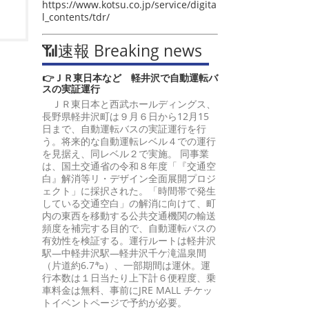
https://www.kotsu.co.jp/service/digita
l_contents/tdr/
📶速報 Breaking news
👉ＪＲ東日本など 軽井沢で自動運転バ
スの実証運行
ＪＲ東日本と西武ホールディングス、
長野県軽井沢町は９月６日から12月15
日まで、自動運転バスの実証運行を行
う。将来的な自動運転レベル４での運行
を見据え、同レベル２で実施。 同事業
は、国土交通省の令和８年度「『交通空
白』解消等リ・デザイン全面展開プロジ
ェクト」に採択された。「時間帯で発生
している交通空白」の解消に向けて、町
内の東西を移動する公共交通機関の輸送
頻度を補完する目的で、自動運転バスの
有効性を検証する。運行ルートは軽井沢
駅―中軽井沢駅―軽井沢千ケ滝温泉間
（片道約6.7㌔）、一部期間は運休。運
行本数は１日当たり上下計６便程度、乗
車料金は無料、事前にJRE MALL チケッ
トイベントページで予約が必要。