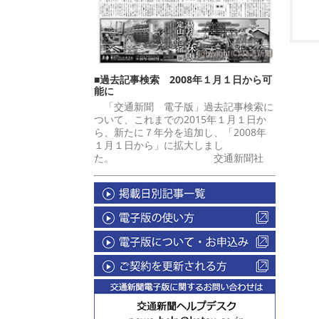
■過去記事検索 2008年１月１日から可
能に
「交通新聞 電子版」過去記事検索に
ついて、これまでの2015年１月１日か
ら、新たに７年分を追加し、「2008年
１月１日から」に拡大しまし
た。 交通新聞社