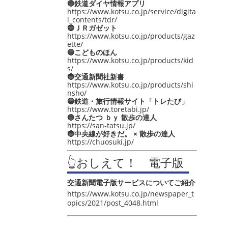
🔵鉄道ダイヤ情報アプリ
https://www.kotsu.co.jp/service/digita
l_contents/tdr/
🔵ＪＲガゼット
https://www.kotsu.co.jp/products/gaz
ette/
🔵こどものほん
https://www.kotsu.co.jp/products/kid
s/
🔵交通新聞社新書
https://www.kotsu.co.jp/products/shi
nsho/
🔵鉄道・旅行情報サイト「トレたび」
https://www.toretabi.jp/
🔵さんたつ ｂｙ 散歩の達人
https://san-tatsu.jp/
🔵中央線が好きだ。 × 散歩の達人
https://chuosuki.jp/
👆おしえて！ 電子版
交通新聞電子版サービスについてご紹介
https://www.kotsu.co.jp/newspaper_t
opics/2021/post_4048.html