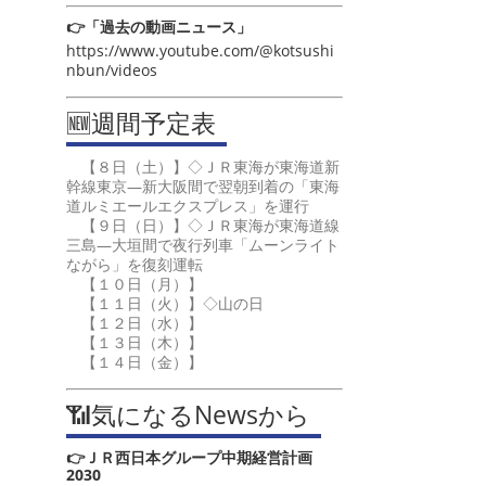
👉「過去の動画ニュース」
https://www.youtube.com/@kotsushi
nbun/videos
🆕週間予定表
【８日（土）】◇ＪＲ東海が東海道新
幹線東京―新大阪間で翌朝到着の「東海
道ルミエールエクスプレス」を運行
【９日（日）】◇ＪＲ東海が東海道線
三島―大垣間で夜行列車「ムーンライト
ながら」を復刻運転
【１０日（月）】
【１１日（火）】◇山の日
【１２日（水）】
【１３日（木）】
【１４日（金）】
📶気になるNewsから
👉ＪＲ西日本グループ中期経営計画
2030