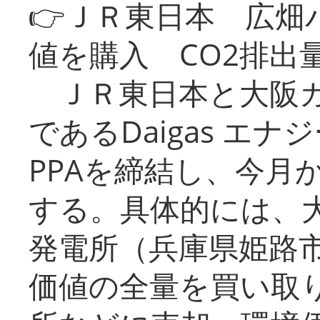
👉ＪＲ東日本 広畑
値を購入 CO2排出
ＪＲ東日本と大阪ガ
であるDaigas エ
PPAを締結し、今月
する。具体的には、
発電所（兵庫県姫路
価値の全量を買い取