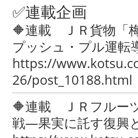
✅連載企画
🔶連載 ＪＲ貨物
プッシュ・プル運転
https://www.kotsu.c
26/post_10188.html
🔶連載 ＪＲフルー
戦―果実に託す復興