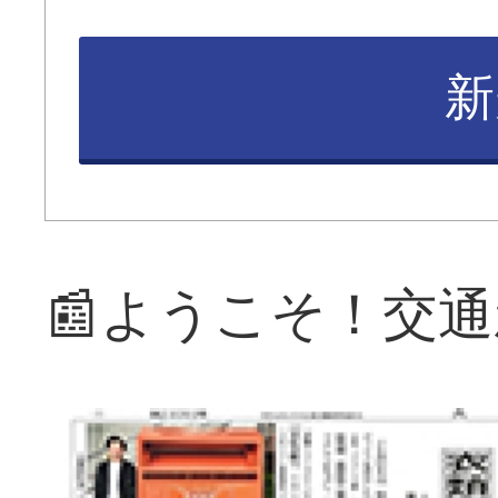
新
📰ようこそ！交