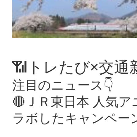
📶トレたび×交通
注目のニュース👇
🔴ＪＲ東日本 人気
ラボしたキャンペー