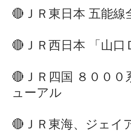
🔴ＪＲ東日本 五能
🔴ＪＲ西日本 「山
🔴ＪＲ四国 ８００
ューアル
🔴ＪＲ東海、ジェイ