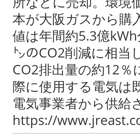
所などに売却。環境
本が大阪ガスから購
値は年間約5.3億kW
㌧のCO2削減に相当
CO2排出量の約12
際に使用する電気は
電気事業者から供給
https://www.jreast.co