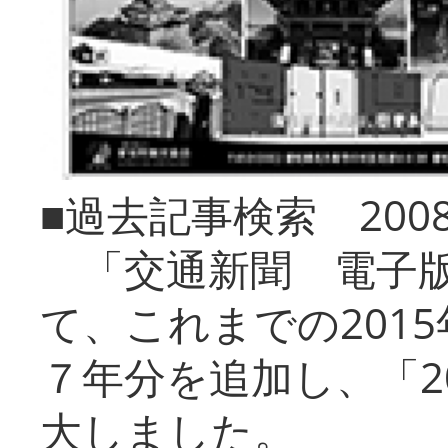
■過去記事検索 20
「交通新聞 電子版
て、これまでの201
７年分を追加し、「2
大しました