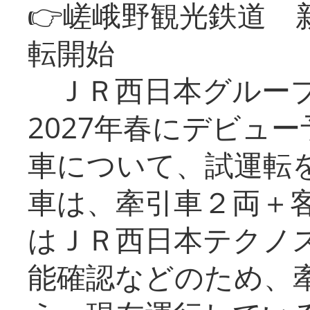
👉嵯峨野観光鉄道
転開始
ＪＲ西日本グループ
2027年春にデビュ
車について、試運転
車は、牽引車２両＋
はＪＲ西日本テクノ
能確認などのため、