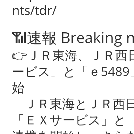
nts/tdr/
📶速報 Breaking 
👉ＪＲ東海、ＪＲ西
ービス」と「ｅ548
始
ＪＲ東海とＪＲ西日
「ＥＸサービス」と「