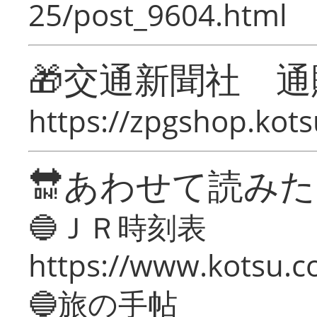
25/post_9604.html
🎁交通新聞社 通
https://zpgshop.kots
🔛あわせて読み
🔵ＪＲ時刻表
https://www.kotsu.co
🔵旅の手帖