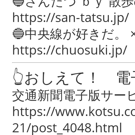
🔵さんたつ ｂｙ 散
https://san-tatsu.jp/
🔵中央線が好きだ。 
https://chuosuki.jp/
👆おしえて！ 電
交通新聞電子版サー
https://www.kotsu.c
21/post_4048.html