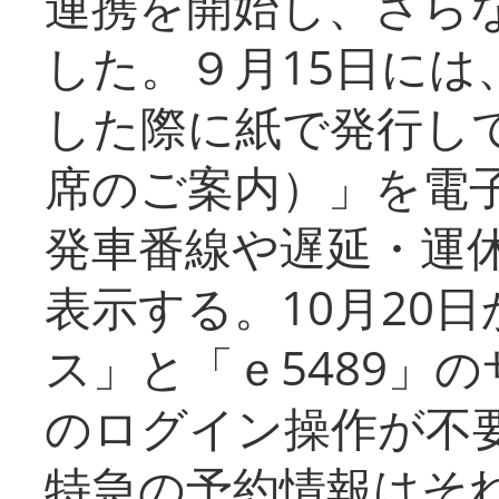
連携を開始し、さら
した。９月15日には
した際に紙で発行し
席のご案内）」を電
発車番線や遅延・運
表示する。10月20
ス」と「ｅ5489」
のログイン操作が不
特急の予約情報はそ