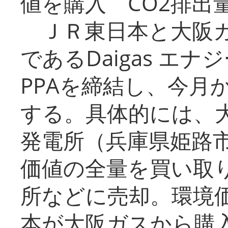
値を購入 CO2排出
ＪＲ東日本と大阪ガ
であるDaigas エ
PPAを締結し、今月
する。具体的には、
発電所（兵庫県姫路
価値の全量を買い取
所などに売却。環境
本が大阪ガスから購