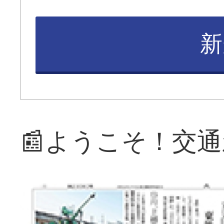
新
📰ようこそ！交