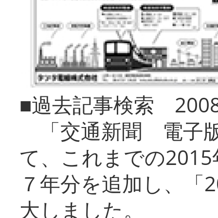
■過去記事検索 20
「交通新聞 電子版
て、これまでの201
７年分を追加し、「2
大しました