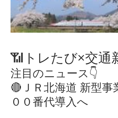
📶トレたび×交通
注目のニュース👇
🔴ＪＲ北海道 新型
００番代導入へ