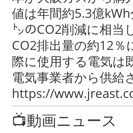
値は年間約5.3億kW
㌧のCO2削減に相当
CO2排出量の約12
際に使用する電気は
電気事業者から供給
https://www.jreast.co
📺動画ニュース