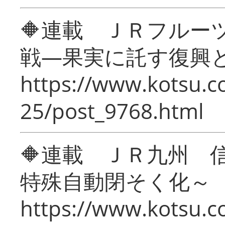
🔶連載 ＪＲフルー
戦―果実に託す復興
https://www.kotsu.c
25/post_9768.html
🔶連載 ＪＲ九州 
特殊自動閉そく化～
https://www.kotsu.c