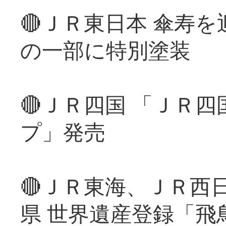
🔴ＪＲ東日本 傘寿
の一部に特別塗装
🔴ＪＲ四国 「ＪＲ
プ」発売
🔴ＪＲ東海、ＪＲ西
県 世界遺産登録「飛