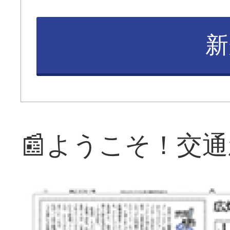
新
📰ようこそ！交