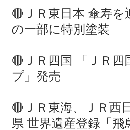
🔴ＪＲ東日本 傘寿
の一部に特別塗装
🔴ＪＲ四国 「ＪＲ
プ」発売
🔴ＪＲ東海、ＪＲ西
県 世界遺産登録「飛