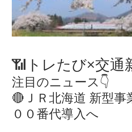
📶トレたび×交通
注目のニュース👇
🔴ＪＲ北海道 新型
００番代導入へ