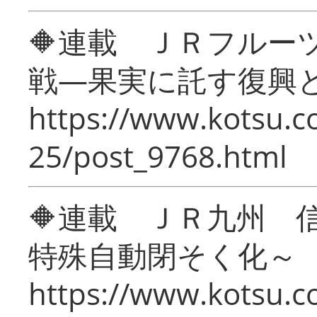
🔶連載 ＪＲフルー
戦―果実に託す復興
https://www.kotsu.c
25/post_9768.html
🔶連載 ＪＲ九州 
特殊自動閉そく化～
https://www.kotsu.c