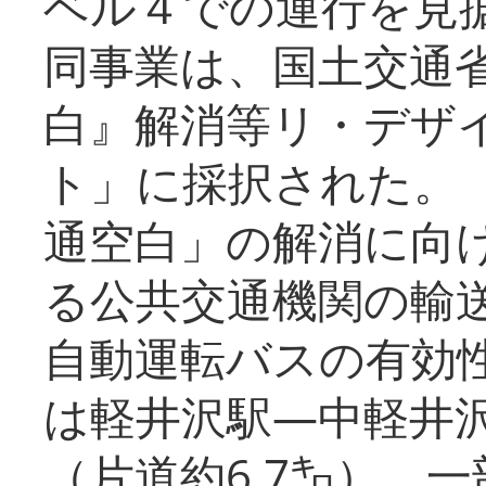
ベル４での運行を見
同事業は、国土交通
白』解消等リ・デザ
ト」に採択された。
通空白」の解消に向
る公共交通機関の輸
自動運転バスの有効
は軽井沢駅―中軽井
（片道約6.7㌔）、