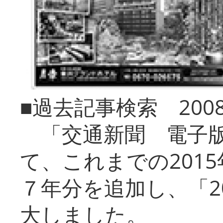
■過去記事検索 20
「交通新聞 電子版
て、これまでの201
７年分を追加し、「2
大しました