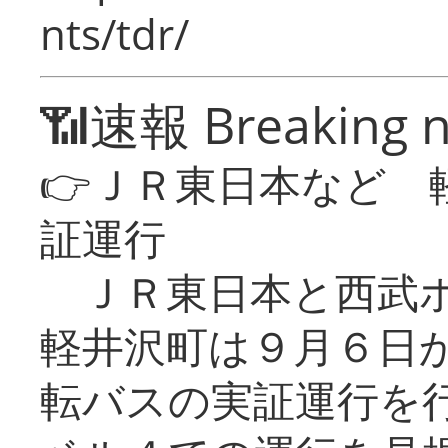
nts/tdr/
📶速報 Breaking 
👉ＪＲ東日本など 
証運行
ＪＲ東日本と西武ホ
軽井沢町は９月６日か
転バスの実証運行を