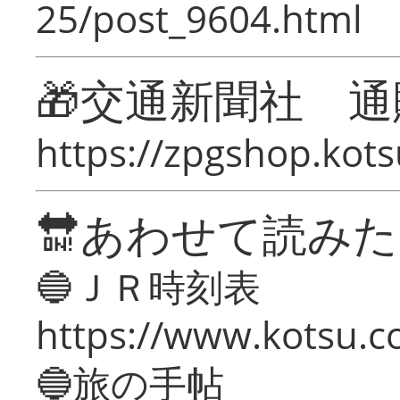
25/post_9604.html
🎁交通新聞社 通
https://zpgshop.kots
🔛あわせて読み
🔵ＪＲ時刻表
https://www.kotsu.co
🔵旅の手帖