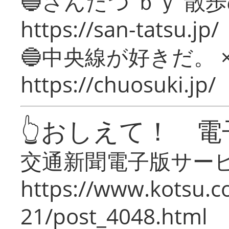
🔵さんたつ ｂｙ 散
https://san-tatsu.jp/
🔵中央線が好きだ。 
https://chuosuki.jp/
👆おしえて！ 電
交通新聞電子版サー
https://www.kotsu.c
21/post_4048.html