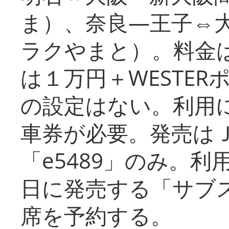
ま）、奈良―王子⇔
ラクやまと）。料金
は１万円＋WESTER
の設定はない。利用
車券が必要。発売は
「e5489」のみ。
日に発売する「サブ
席を予約する。