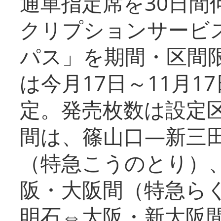
通車指定席を30日間
クリプションサービス
パス」を期間・区間
は今月17日～11月
定。発売枚数は設定
間は、篠山口―新三
（特急こうのとり）
阪・大阪間（特急ら
明石⇔大阪・新大阪