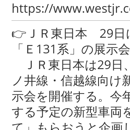
https://www.westjr.c
👉ＪＲ東日本 29
「Ｅ131系」の展示
ＪＲ東日本は29日
ノ井線・信越線向け新
示会を開催する。今
する予定の新型車両
て」もらおうと企画し