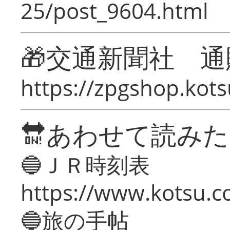
25/post_9604.html
🎁交通新聞社 通
https://zpgshop.kots
🔛あわせて読み
🔵ＪＲ時刻表
https://www.kotsu.co
🔵旅の手帖