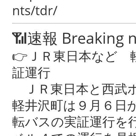
nts/tdr/
📶速報 Breaking 
👉ＪＲ東日本など 
証運行
ＪＲ東日本と西武ホ
軽井沢町は９月６日か
転バスの実証運行を