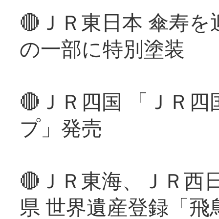
🔴ＪＲ東日本 傘寿
の一部に特別塗装
🔴ＪＲ四国 「ＪＲ
プ」発売
🔴ＪＲ東海、ＪＲ西
県 世界遺産登録「飛