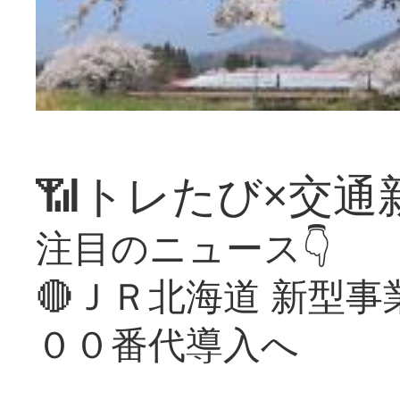
📶トレたび×交通
注目のニュース👇
🔴ＪＲ北海道 新型
００番代導入へ