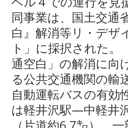
ベル４での運行を見
同事業は、国土交通
白』解消等リ・デザ
ト」に採択された。
通空白」の解消に向
る公共交通機関の輸
自動運転バスの有効
は軽井沢駅―中軽井
（片道約6.7㌔）、