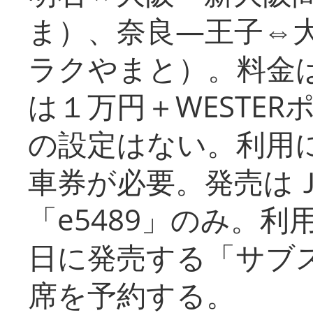
ま）、奈良―王子⇔
ラクやまと）。料金
は１万円＋WESTER
の設定はない。利用
車券が必要。発売は
「e5489」のみ。
日に発売する「サブ
席を予約する。