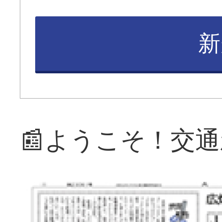
新
📰ようこそ！交