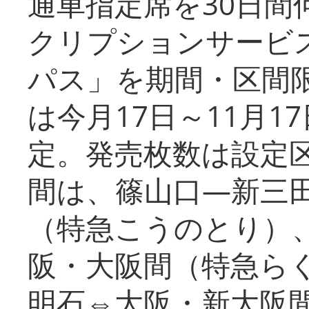
通車指定席を30日間
クリプションサービス
パス」を期間・区間
は今月17日～11月
定。発売枚数は設定
間は、篠山口―新三
（特急こうのとり）
阪・大阪間（特急ら
明石⇔大阪・新大阪