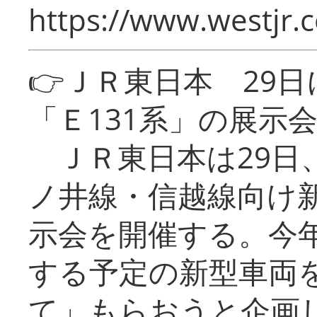
https://www.westjr.c
👉ＪＲ東日本 29
「Ｅ131系」の展示
ＪＲ東日本は29日
ノ井線・信越線向け新
示会を開催する。今
する予定の新型車両
て」もらおうと企画し