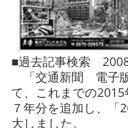
■過去記事検索 20
「交通新聞 電子版
て、これまでの201
７年分を追加し、「2
大しました