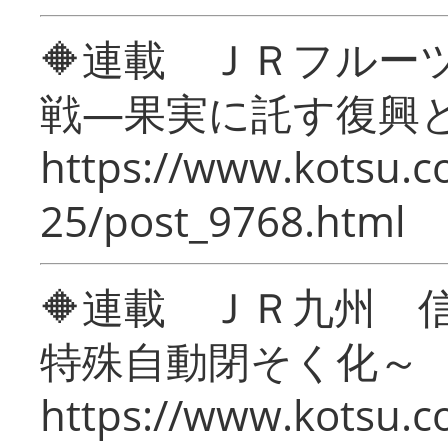
🔶連載 ＪＲフルー
戦―果実に託す復興
https://www.kotsu.c
25/post_9768.html
🔶連載 ＪＲ九州 
特殊自動閉そく化～
https://www.kotsu.c