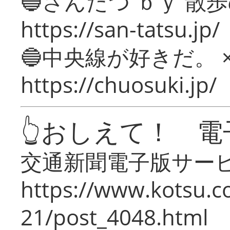
🔵さんたつ ｂｙ 散
https://san-tatsu.jp/
🔵中央線が好きだ。 
https://chuosuki.jp/
👆おしえて！ 電
交通新聞電子版サー
https://www.kotsu.c
21/post_4048.html