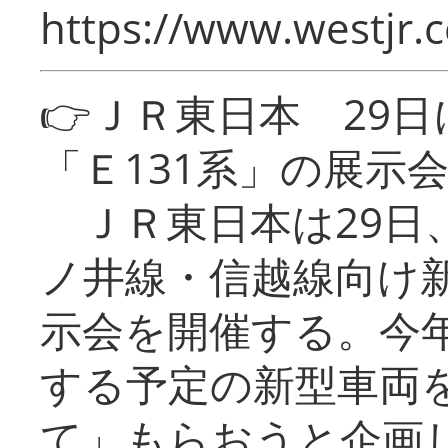
https://www.westjr.c
👉ＪＲ東日本 29
「Ｅ131系」の展示
ＪＲ東日本は29日
ノ井線・信越線向け新
示会を開催する。今
する予定の新型車両
て」もらおうと企画し