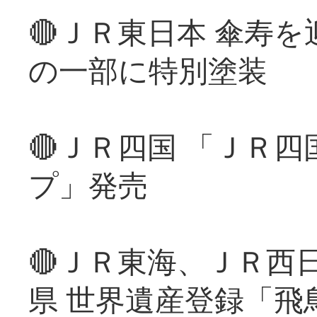
🔴ＪＲ東日本 傘寿
の一部に特別塗装
🔴ＪＲ四国 「ＪＲ
プ」発売
🔴ＪＲ東海、ＪＲ西
県 世界遺産登録「飛