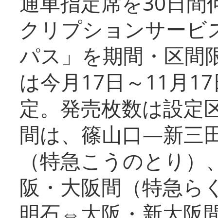
通車指定席を30日間
クリプションサービス
パス」を期間・区間
は今月17日～11月
定。発売枚数は設定
間は、篠山口―新三
（特急こうのとり）
阪・大阪間（特急ら
明石⇔大阪・新大阪