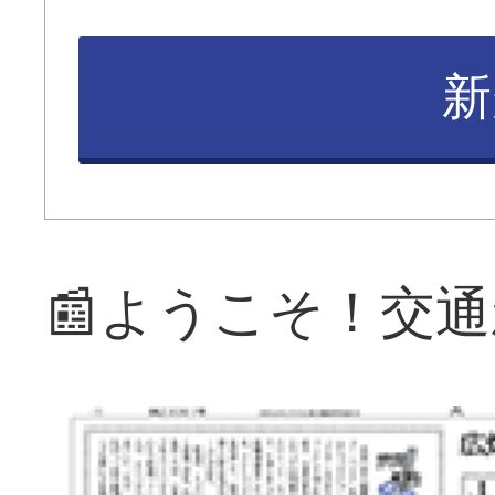
新
📰ようこそ！交