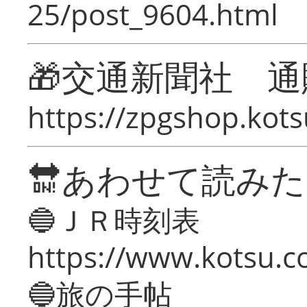
25/post_9604.html
🎁交通新聞社 通
https://zpgshop.kots
🔛あわせて読み
🔵ＪＲ時刻表
https://www.kotsu.co
🔵旅の手帖