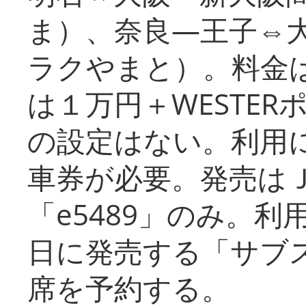
ま）、奈良―王子⇔
ラクやまと）。料金
は１万円＋WESTER
の設定はない。利用
車券が必要。発売は
「e5489」のみ。
日に発売する「サブ
席を予約する。