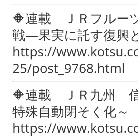
🔶連載 ＪＲフルー
戦―果実に託す復興
https://www.kotsu.c
25/post_9768.html
🔶連載 ＪＲ九州 
特殊自動閉そく化～
https://www.kotsu.c