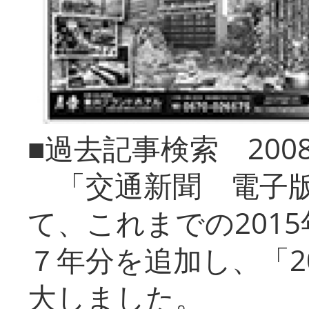
■過去記事検索 20
「交通新聞 電子版
て、これまでの201
７年分を追加し、「2
大しました