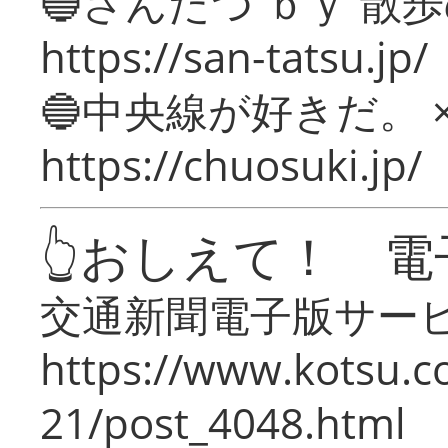
🔵さんたつ ｂｙ 散
https://san-tatsu.jp/
🔵中央線が好きだ。 
https://chuosuki.jp/
👆おしえて！ 電
交通新聞電子版サー
https://www.kotsu.c
21/post_4048.html