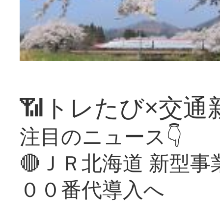
📶トレたび×交通
注目のニュース👇
🔴ＪＲ北海道 新型
００番代導入へ