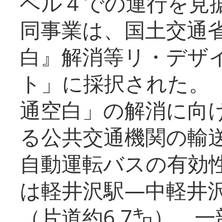
ベル４での運行を見
同事業は、国土交通
白』解消等リ・デザ
ト」に採択された。
通空白」の解消に向
る公共交通機関の輸
自動運転バスの有効
は軽井沢駅―中軽井
（片道約6.7㌔）、