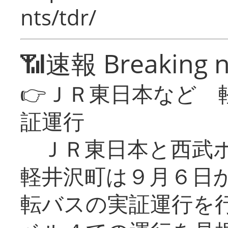
nts/tdr/
📶速報 Breaking 
👉ＪＲ東日本など 
証運行
ＪＲ東日本と西武ホ
軽井沢町は９月６日か
転バスの実証運行を