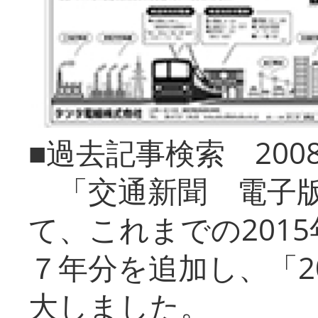
■過去記事検索 20
「交通新聞 電子版
て、これまでの201
７年分を追加し、「2
大しました