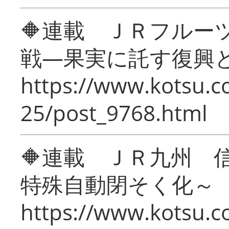
🔶連載 ＪＲフルー
戦―果実に託す復興
https://www.kotsu.c
25/post_9768.html
🔶連載 ＪＲ九州 
特殊自動閉そく化～
https://www.kotsu.c