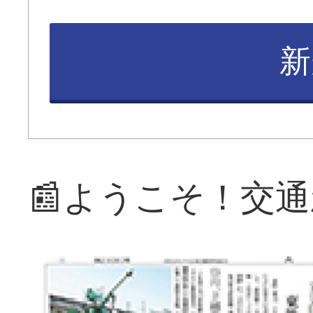
新
📰ようこそ！交