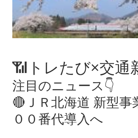
📶トレたび×交通
注目のニュース👇
🔴ＪＲ北海道 新型
００番代導入へ