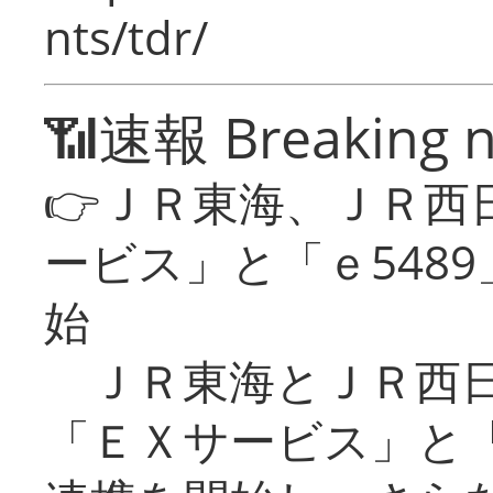
nts/tdr/
📶速報 Breaking 
👉ＪＲ東海、ＪＲ西
ービス」と「ｅ548
始
ＪＲ東海とＪＲ西日
「ＥＸサービス」と「