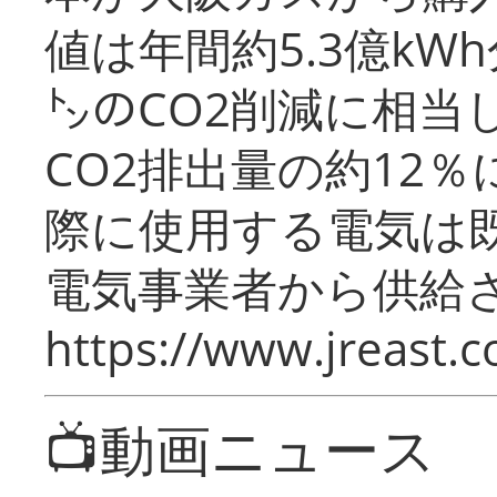
値は年間約5.3億kW
㌧のCO2削減に相当
CO2排出量の約12
際に使用する電気は
電気事業者から供給
https://www.jreast.co
📺動画ニュース