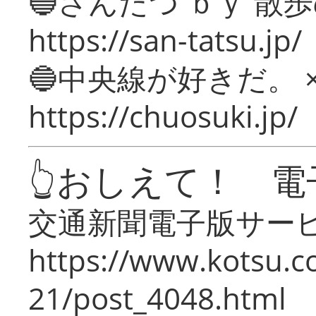
🔵さんたつ ｂｙ 散
https://san-tatsu.jp/
🔵中央線が好きだ。 
https://chuosuki.jp/
👆おしえて！ 電
交通新聞電子版サー
https://www.kotsu.c
21/post_4048.html