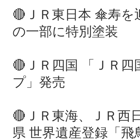
🔴ＪＲ東日本 傘寿
の一部に特別塗装
🔴ＪＲ四国 「ＪＲ
プ」発売
🔴ＪＲ東海、ＪＲ西
県 世界遺産登録「飛