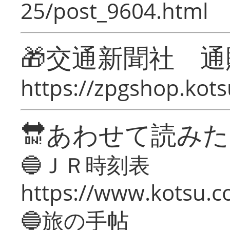
25/post_9604.html
🎁交通新聞社 通
https://zpgshop.kots
🔛あわせて読み
🔵ＪＲ時刻表
https://www.kotsu.co
🔵旅の手帖