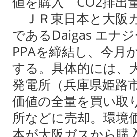
値を購入 CO2排出
ＪＲ東日本と大阪ガ
であるDaigas エ
PPAを締結し、今月
する。具体的には、
発電所（兵庫県姫路
価値の全量を買い取
所などに売却。環境
本が大阪ガスから購