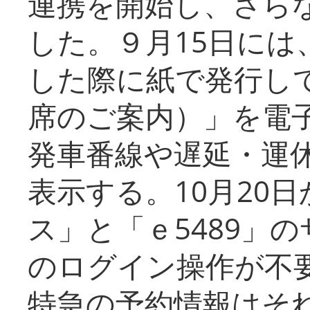
連携を開始し、さら
した。９月15日には
した際に紙で発行し
席のご案内）」を電
発車番線や遅延・運
表示する。10月20
ス」と「ｅ5489」
のログイン操作が不
特急の予約情報はそ