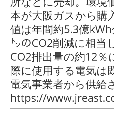
所などに売却。環境
本が大阪ガスから購
値は年間約5.3億kW
㌧のCO2削減に相当
CO2排出量の約12
際に使用する電気は
電気事業者から供給
https://www.jreast.co