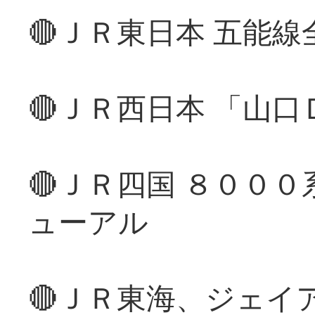
🔴ＪＲ東日本 五能
🔴ＪＲ西日本 「山
🔴ＪＲ四国 ８００
ューアル
🔴ＪＲ東海、ジェイ