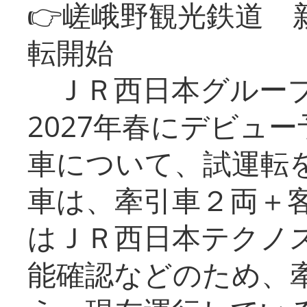
👉嵯峨野観光鉄道
転開始
ＪＲ西日本グループ
2027年春にデビュ
車について、試運転
車は、牽引車２両＋
はＪＲ西日本テクノ
能確認などのため、