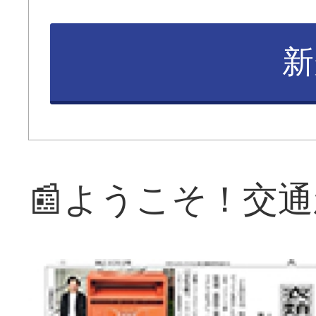
新
📰ようこそ！交