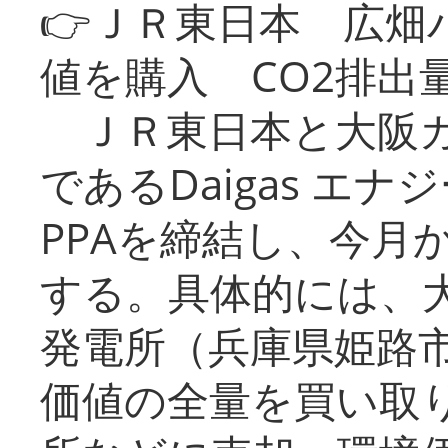
👉ＪＲ東日本 広畑
値を購入 CO2排出
ＪＲ東日本と大阪ガ
であるDaigas エ
PPAを締結し、今月
する。具体的には、
発電所（兵庫県姫路
価値の全量を買い取