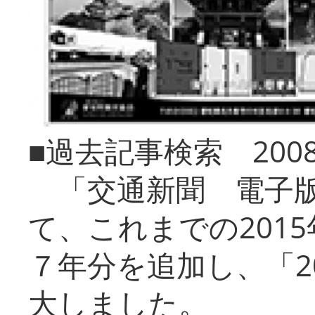
■過去記事検索 20
「交通新聞 電子版
て、これまでの201
７年分を追加し、「2
大しました