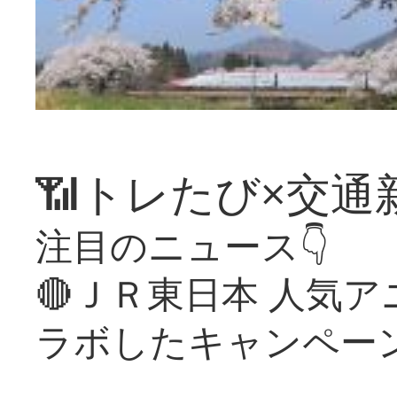
📶トレたび×交通
注目のニュース👇
🔴ＪＲ東日本 人気
ラボしたキャンペー