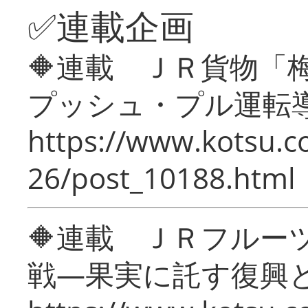
✅連載企画
🔶連載 ＪＲ貨物
プッシュ・プル運転
https://www.kotsu.c
26/post_10188.html
🔶連載 ＪＲフルー
戦―果実に託す復興