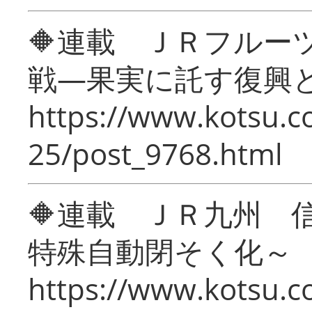
🔶連載 ＪＲフルー
戦―果実に託す復興
https://www.kotsu.c
25/post_9768.html
🔶連載 ＪＲ九州 
特殊自動閉そく化～
https://www.kotsu.c