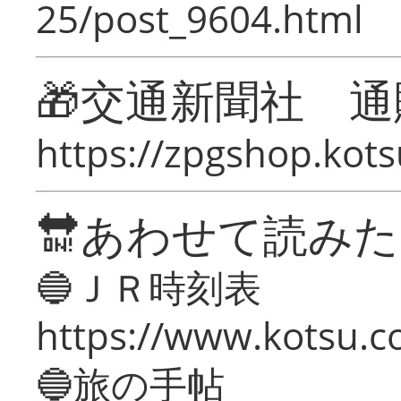
25/post_9604.html
🎁交通新聞社 通
https://zpgshop.kots
🔛あわせて読み
🔵ＪＲ時刻表
https://www.kotsu.co
🔵旅の手帖