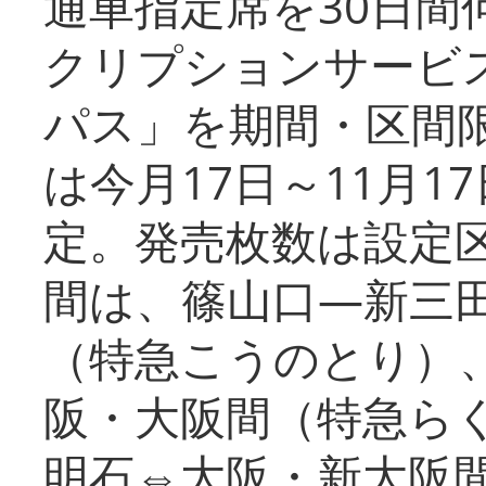
通車指定席を30日間
クリプションサービス
パス」を期間・区間
は今月17日～11月
定。発売枚数は設定
間は、篠山口―新三
（特急こうのとり）
阪・大阪間（特急ら
明石⇔大阪・新大阪