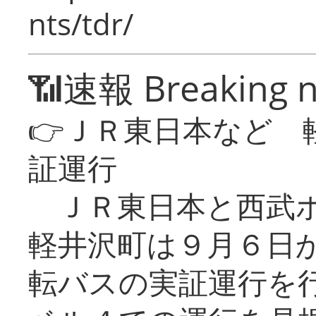
nts/tdr/
📶速報 Breaking 
👉ＪＲ東日本など 
証運行
ＪＲ東日本と西武ホ
軽井沢町は９月６日か
転バスの実証運行を