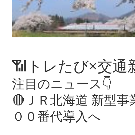
📶トレたび×交通
注目のニュース👇
🔴ＪＲ北海道 新型
００番代導入へ