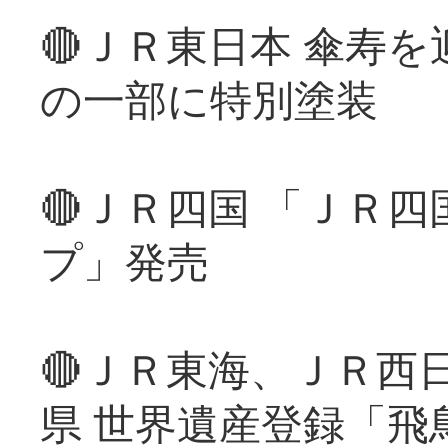
🔴ＪＲ東日本 傘寿
の一部に特別塗装
🔴ＪＲ四国 「ＪＲ
プ」発売
🔴ＪＲ東海、ＪＲ西
県 世界遺産登録「飛