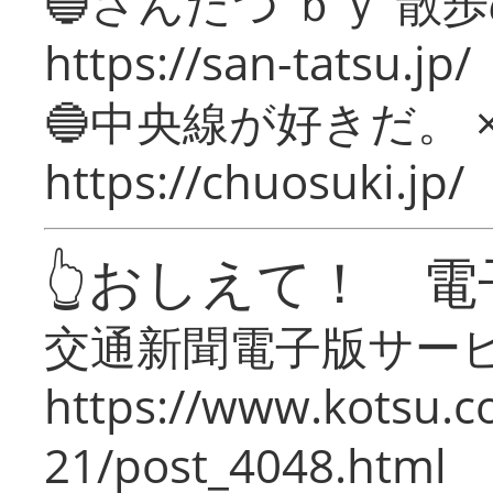
🔵さんたつ ｂｙ 散
https://san-tatsu.jp/
🔵中央線が好きだ。 
https://chuosuki.jp/
👆おしえて！ 電
交通新聞電子版サー
https://www.kotsu.c
21/post_4048.html