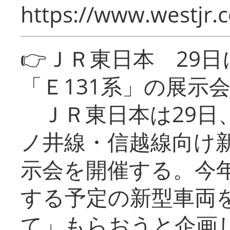
https://www.westjr.c
👉ＪＲ東日本 29
「Ｅ131系」の展示
ＪＲ東日本は29日
ノ井線・信越線向け新
示会を開催する。今
する予定の新型車両
て」もらおうと企画し