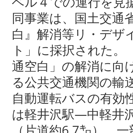
ベル４での運行を見
同事業は、国土交通
白』解消等リ・デザ
ト」に採択された。
通空白」の解消に向
る公共交通機関の輸
自動運転バスの有効
は軽井沢駅―中軽井
（片道約6.7㌔）、