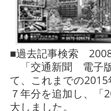
■過去記事検索 20
「交通新聞 電子版
て、これまでの201
７年分を追加し、「2
大しました