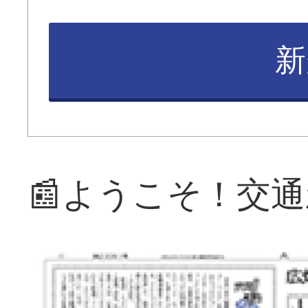
新
📰ようこそ！交