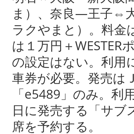
ま）、奈良―王子⇔
ラクやまと）。料金
は１万円＋WESTER
の設定はない。利用
車券が必要。発売は
「e5489」のみ。
日に発売する「サブ
席を予約する。