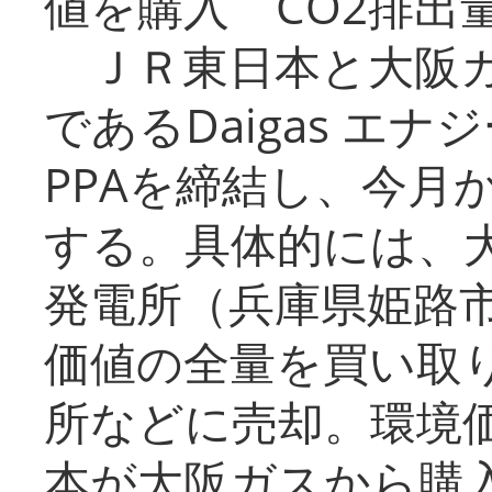
値を購入 CO2排出
ＪＲ東日本と大阪ガ
であるDaigas エ
PPAを締結し、今月
する。具体的には、
発電所（兵庫県姫路
価値の全量を買い取
所などに売却。環境
本が大阪ガスから購