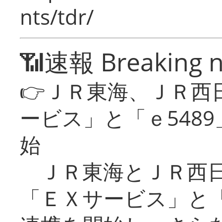
nts/tdr/
📶速報 Breaking 
👉ＪＲ東海、ＪＲ西
ービス」と「ｅ548
始
ＪＲ東海とＪＲ西日
「ＥＸサービス」と「