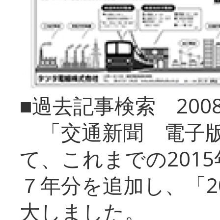
■過去記事検索 20
「交通新聞 電子版
て、これまでの201
７年分を追加し、「2
大しました