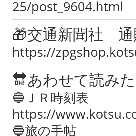
25/post_9604.html
🎁交通新聞社 通
https://zpgshop.kots
🔛あわせて読み
🔵ＪＲ時刻表
https://www.kotsu.co
🔵旅の手帖