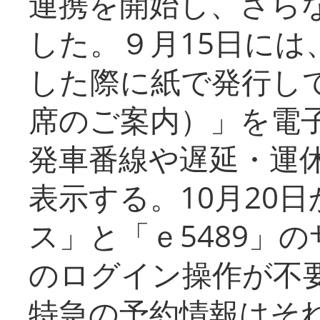
連携を開始し、さら
した。９月15日には
した際に紙で発行し
席のご案内）」を電
発車番線や遅延・運
表示する。10月20
ス」と「ｅ5489」
のログイン操作が不
特急の予約情報はそ