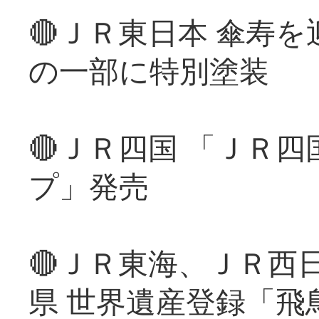
🔴ＪＲ東日本 傘寿
の一部に特別塗装
🔴ＪＲ四国 「ＪＲ
プ」発売
🔴ＪＲ東海、ＪＲ西
県 世界遺産登録「飛