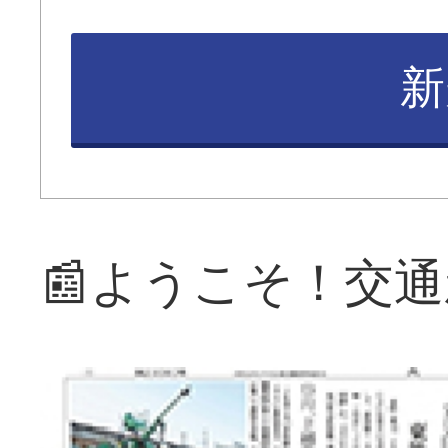
新
📰ようこそ！交