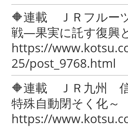
🔶連載 ＪＲフルー
戦―果実に託す復興
https://www.kotsu.c
25/post_9768.html
🔶連載 ＪＲ九州 
特殊自動閉そく化～
https://www.kotsu.c