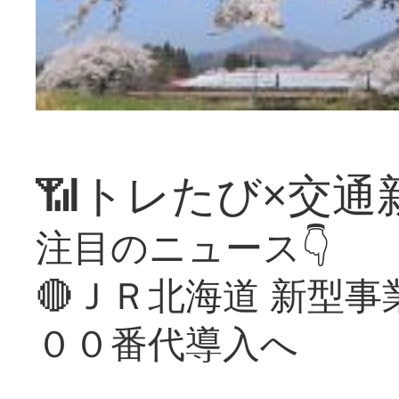
📶トレたび×交通
注目のニュース👇
🔴ＪＲ北海道 新型
００番代導入へ