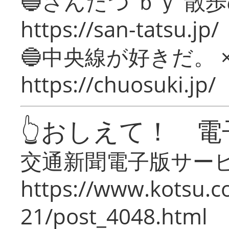
🔵さんたつ ｂｙ 散
https://san-tatsu.jp/
🔵中央線が好きだ。 
https://chuosuki.jp/
👆おしえて！ 電
交通新聞電子版サー
https://www.kotsu.c
21/post_4048.html