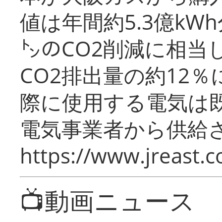
値は年間約5.3億kW
㌧のCO2削減に相当
CO2排出量の約12
際に使用する電気は
電気事業者から供給
https://www.jreast.co
📺動画ニュース