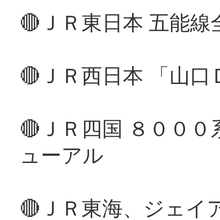
🔴ＪＲ東日本 五能
🔴ＪＲ西日本 「山
🔴ＪＲ四国 ８００
ューアル
🔴ＪＲ東海、ジェイ