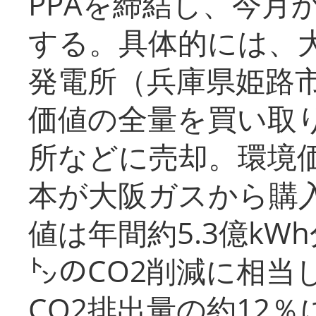
PPAを締結し、今月
する。具体的には、
発電所（兵庫県姫路
価値の全量を買い取
所などに売却。環境
本が大阪ガスから購
値は年間約5.3億kW
㌧のCO2削減に相当
CO2排出量の約12