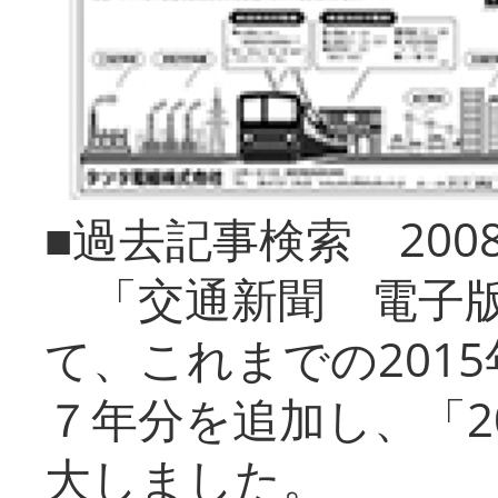
■過去記事検索 20
「交通新聞 電子版
て、これまでの201
７年分を追加し、「2
大しました