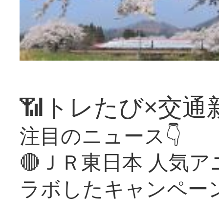
📶トレたび×交通
注目のニュース👇
🔴ＪＲ東日本 人気
ラボしたキャンペー