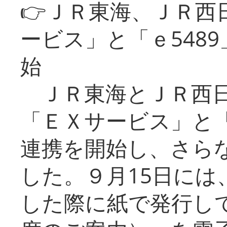
👉ＪＲ東海、ＪＲ西
ービス」と「ｅ548
始
ＪＲ東海とＪＲ西日
「ＥＸサービス」と「
連携を開始し、さら
した。９月15日には
した際に紙で発行し