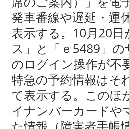
席のご案内）」を電
発車番線や遅延・運
表示する。10月20
ス」と「ｅ5489」
のログイン操作が不
特急の予約情報はそ
て表示する。このほ
イナンバーカードや
た情報（障害者手帳