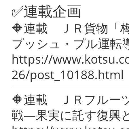
✅連載企画
🔶連載 ＪＲ貨物
プッシュ・プル運転
https://www.kotsu.c
26/post_10188.html
🔶連載 ＪＲフルー
戦―果実に託す復興