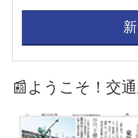
新
📰ようこそ！交