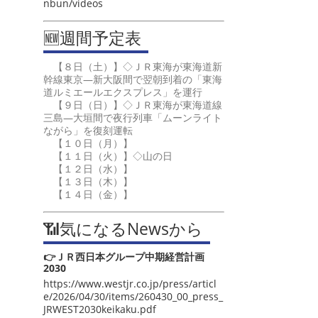
nbun/videos
🆕週間予定表
【８日（土）】◇ＪＲ東海が東海道新
幹線東京―新大阪間で翌朝到着の「東海
道ルミエールエクスプレス」を運行
【９日（日）】◇ＪＲ東海が東海道線
三島―大垣間で夜行列車「ムーンライト
ながら」を復刻運転
【１０日（月）】
【１１日（火）】◇山の日
【１２日（水）】
【１３日（木）】
【１４日（金）】
📶気になるNewsから
👉ＪＲ西日本グループ中期経営計画
2030
https://www.westjr.co.jp/press/articl
e/2026/04/30/items/260430_00_press_
JRWEST2030keikaku.pdf