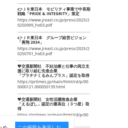
👉ＪＲ東日本 モビリティ事業で中長期
戦略「PRIDE & INTEGRITY」策定
https://www.jreast.co.jp/press/2025/2
0250909_ho03.pdf
👉ＪＲ東日本 グループ経営ビジョン
「勇翔 2034」
https://www.jreast.co.jp/press/2025/2
0250701_ho03.pdf
💖交通新聞社 不妊治療と仕事の両立支
援に取り組む先進企業
「プラチナくるみんプラス」認定を取得
https://prtimes.jp/main/html/rd/p/00
0000121.000050139.html
💖交通新聞社 女性活躍推進企業
「えるぼし」認定の最高位（３つ星）取
得
https://prtimes.jp/main/html/rd/p/00
0000105.000050139.html
ため
この画面を表示しな