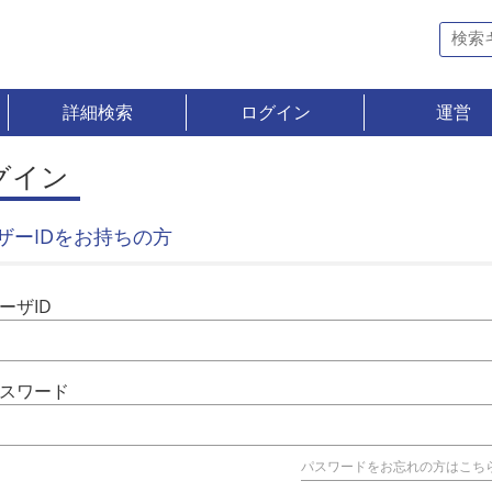
詳細検索
ログイン
運営
グイン
ザーIDをお持ちの方
ーザID
スワード
パスワードをお忘れの方はこち