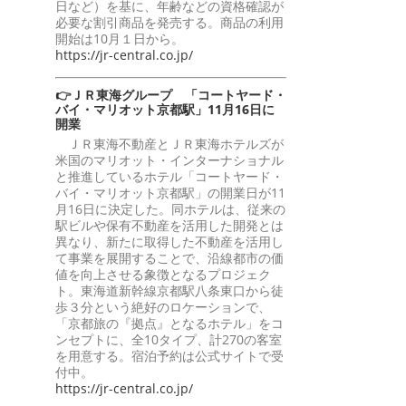
日など）を基に、年齢などの資格確認が
必要な割引商品を発売する。商品の利用
開始は10月１日から。
https://jr-central.co.jp/
👉ＪＲ東海グループ 「コートヤード・
バイ・マリオット京都駅」11月16日に
開業
ＪＲ東海不動産とＪＲ東海ホテルズが
米国のマリオット・インターナショナル
と推進しているホテル「コートヤード・
バイ・マリオット京都駅」の開業日が11
月16日に決定した。同ホテルは、従来の
駅ビルや保有不動産を活用した開発とは
異なり、新たに取得した不動産を活用し
て事業を展開することで、沿線都市の価
値を向上させる象徴となるプロジェク
ト。東海道新幹線京都駅八条東口から徒
歩３分という絶好のロケーションで、
「京都旅の『拠点』となるホテル」をコ
ンセプトに、全10タイプ、計270の客室
を用意する。宿泊予約は公式サイトで受
付中。
https://jr-central.co.jp/