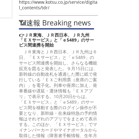
https://www.kotsu.co.jp/service/digita
l_contents/tdr/
📶速報 Breaking news
👉ＪＲ東海、ＪＲ西日本、ＪＲ九州
「ＥＸサービス」と「ｅ5489」のサー
ビス間連携を開始
ＪＲ東海とＪＲ西日本、ＪＲ九州は６
日、「ＥＸサービス」と「ｅ5489」の
サービス間連携を開始し、さらなる機能
拡充を図ると発表した。９月15日には、
新幹線の自動改札を通過した際に紙で発
行している「ＥＸご利用票（座席のご案
内）」を電子化。列車や座席に加え、発
車番線や遅延・運休情報も「ＥＸアプ
リ」で表示する。10月20日からは、
「ＥＸサービス」と「ｅ5489」のサー
ビス間を移動する際のログイン操作が不
要となり、新幹線・在来線特急の予約情
報はそれぞれのアプリでをまとめて表示
する。このほか、「ＥＸサービス」でマ
イナンバーカードやマイナポータルから
取得した情報（障害者手帳情報、生年月