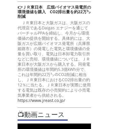
👉ＪＲ東日本 広畑バイオマス発電所の
環境価値を購入 CO2排出量を約22万㌧
削減
ＪＲ東日本と大阪ガスは、大阪ガスの
代理店であるDaigas エナジーを通じて
バーチャルPPAを締結し、今月から環境
価値の提供を開始する。具体的には、大
阪ガスが広畑バイオマス発電所（兵庫県
姫路市）の発電した電気と環境価値の全
量を買い取り、電気は日本卸電力取引所
などに売却。環境価値については、ＪＲ
東日本が大阪ガスから購入する。同発電
所の環境価値は年間約5.3億kWh分で、
これは年間約22万㌧のCO2削減に相当
し、ＪＲ東日本におけるCO2排出量の約
12％に当たる。ＪＲ東日本が実際に使用
する電気は既存の小売契約により小売電
気事業者から供給される。
https://www.jreast.co.jp/
📺動画ニュース