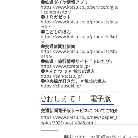
🔵鉄道ダイヤ情報アプリ
https://www.kotsu.co.jp/service/digita
l_contents/tdr/
🔵ＪＲガゼット
https://www.kotsu.co.jp/products/gaz
ette/
🔵こどものほん
https://www.kotsu.co.jp/products/kid
s/
🔵交通新聞社新書
https://www.kotsu.co.jp/products/shi
nsho/
🔵鉄道・旅行情報サイト「トレたび」
https://www.toretabi.jp/
🔵さんたつ ｂｙ 散歩の達人
https://san-tatsu.jp/
🔵中央線が好きだ。 × 散歩の達人
https://chuosuki.jp/
👆おしえて！ 電子版
交通新聞電子版サービスについてご紹介
https://www.kotsu.co.jp/newspaper_t
opics/2021/post_4048.html
弊社では、お客様の当サイトに