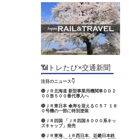
📶トレたび×交通新聞
注目のニュース👇
🔴ＪＲ北海道 新型事業用機関車ＤＤ２
００形５００番代導入へ
🔴ＪＲ東日本 傘寿を迎えるＣ５７ １８
０号機の一部に特別塗装
🔴ＪＲ四国 「ＪＲ四国８０００系キッ
ズキャップ」発売
🔴ＪＲ東海、ＪＲ西日本、近畿日本鉄