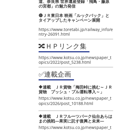
道、奈良県 世界遺産登録「飛鳥・藤原
の宮都」の魅力発信
🔴ＪＲ東日本 映画「ルックバック」と
タイアップしたキャンペーン展開
https://www.toretabi.jp/railway_info/e
ntry-26091.html
🔀ＨＰリンク集
https://www.kotsu.co.jp/newspaper_t
opics/2022/post_5238.html
✅連載企画
🔶連載 ＪＲ貨物「梅田峠に挑む～ＪＲ
貨物 プッシュ・プル運転導入～」
https://www.kotsu.co.jp/newspaper_t
opics/2026/post_10188.html
🔶連載 ＪＲフルーツパーク仙台あらは
まの挑戦―果実に託す復興と未来―
https://www.kotsu.co.jp/newspaper_t