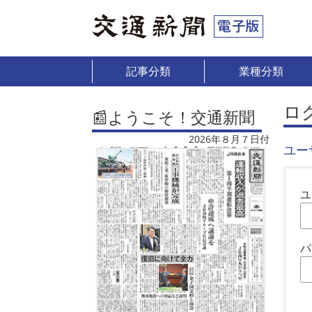
記事分類
業種分類
ロ
📰ようこそ！交通新聞
2026年８月７日付
ユー
ユ
パ