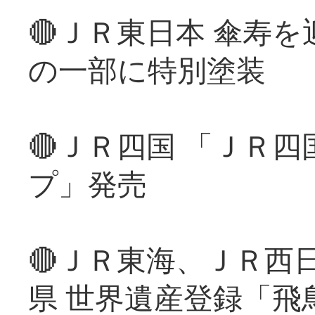
🔴ＪＲ東日本 傘寿
の一部に特別塗装
🔴ＪＲ四国 「ＪＲ
プ」発売
🔴ＪＲ東海、ＪＲ西
県 世界遺産登録「飛