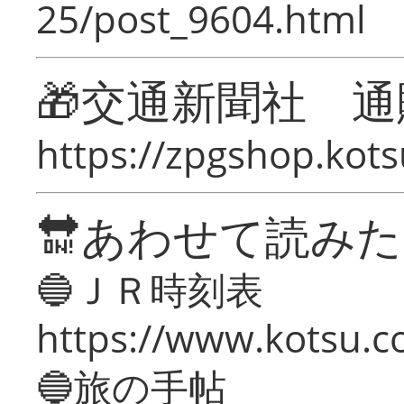
25/post_9604.html
🎁交通新聞社 通
https://zpgshop.kots
🔛あわせて読み
🔵ＪＲ時刻表
https://www.kotsu.co
🔵旅の手帖