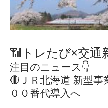
📶トレたび×交通
注目のニュース👇
🔴ＪＲ北海道 新型
００番代導入へ