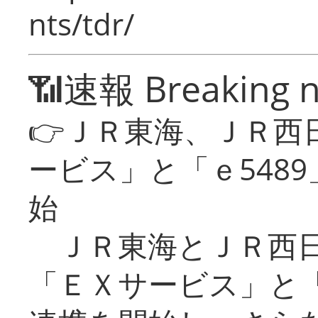
nts/tdr/
📶速報 Breaking 
👉ＪＲ東海、ＪＲ西
ービス」と「ｅ548
始
ＪＲ東海とＪＲ西日
「ＥＸサービス」と「