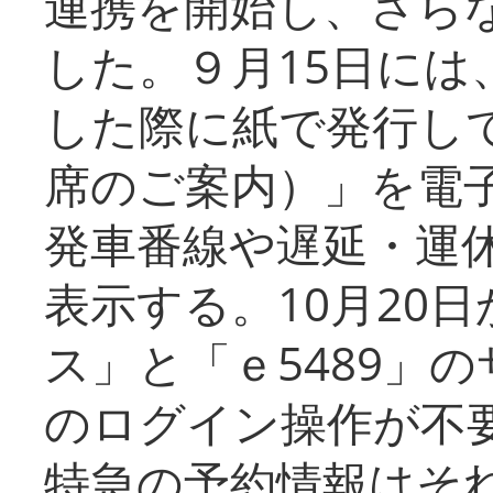
連携を開始し、さら
した。９月15日には
した際に紙で発行し
席のご案内）」を電
発車番線や遅延・運
表示する。10月20
ス」と「ｅ5489」
のログイン操作が不
特急の予約情報はそ