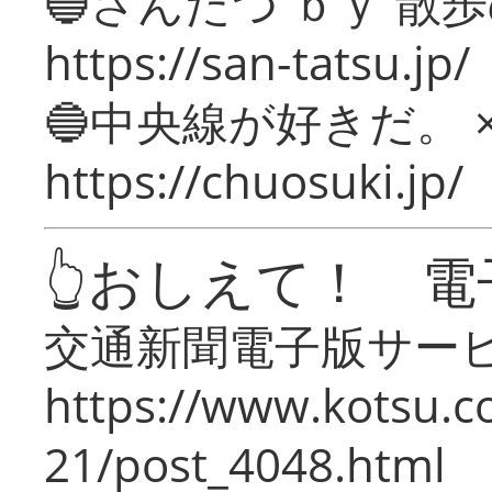
🔵さんたつ ｂｙ 散
https://san-tatsu.jp/
🔵中央線が好きだ。 
https://chuosuki.jp/
👆おしえて！ 電
交通新聞電子版サー
https://www.kotsu.c
21/post_4048.html