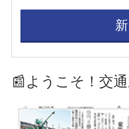
新
📰ようこそ！交