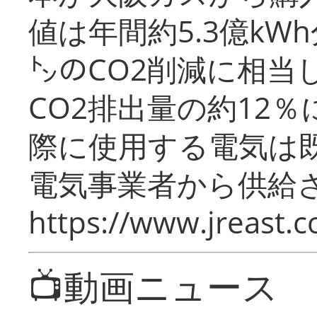
値は年間約5.3億kW
㌧のCO2削減に相当
CO2排出量の約12
際に使用する電気は
電気事業者から供給
https://www.jreast.co
📺動画ニュース