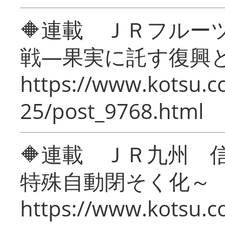
🔶連載 ＪＲフルー
戦―果実に託す復興
https://www.kotsu.c
25/post_9768.html
🔶連載 ＪＲ九州 
特殊自動閉そく化～
https://www.kotsu.c