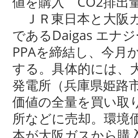
値を購入 CO2排出
ＪＲ東日本と大阪ガ
であるDaigas エ
PPAを締結し、今月
する。具体的には、
発電所（兵庫県姫路
価値の全量を買い取
所などに売却。環境
本が大阪ガスから購