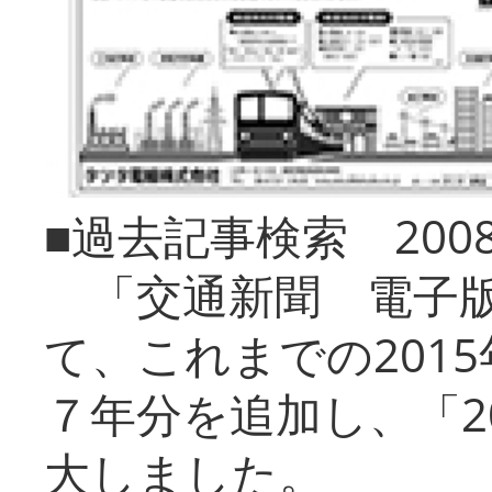
■過去記事検索 20
「交通新聞 電子版
て、これまでの201
７年分を追加し、「2
大しました