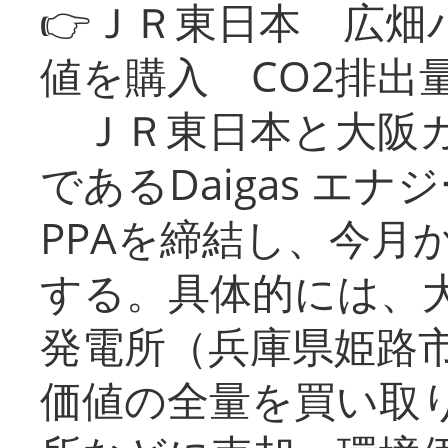
👉ＪＲ東日本 広畑
値を購入 CO2排出
ＪＲ東日本と大阪ガ
であるDaigas エ
PPAを締結し、今月
する。具体的には、
発電所（兵庫県姫路
価値の全量を買い取