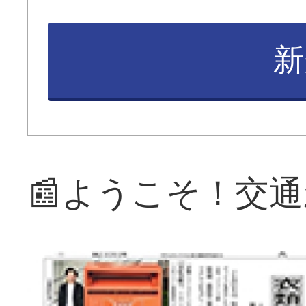
新
📰ようこそ！交