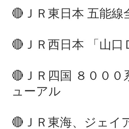
🔴ＪＲ東日本 五能
🔴ＪＲ西日本 「山
🔴ＪＲ四国 ８００
ューアル
🔴ＪＲ東海、ジェイ