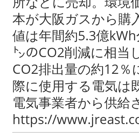
所などに売却。環境
本が大阪ガスから購
値は年間約5.3億kW
㌧のCO2削減に相当
CO2排出量の約12
際に使用する電気は
電気事業者から供給
https://www.jreast.co