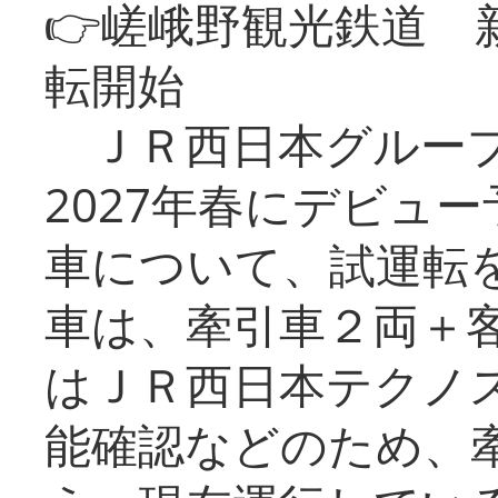
👉嵯峨野観光鉄道
転開始
ＪＲ西日本グループ
2027年春にデビュ
車について、試運転
車は、牽引車２両＋
はＪＲ西日本テクノ
能確認などのため、