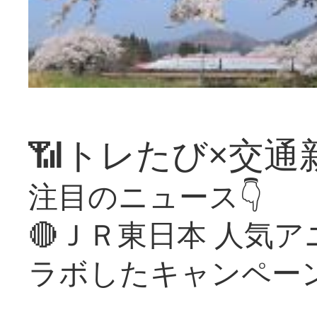
📶トレたび×交通
注目のニュース👇
🔴ＪＲ東日本 人気
ラボしたキャンペー