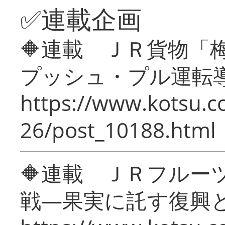
✅連載企画
🔶連載 ＪＲ貨物
プッシュ・プル運転
https://www.kotsu.c
26/post_10188.html
🔶連載 ＪＲフルー
戦―果実に託す復興