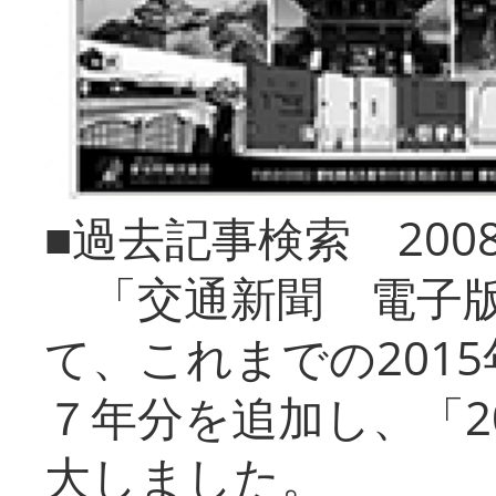
■過去記事検索 20
「交通新聞 電子版
て、これまでの201
７年分を追加し、「2
大しました