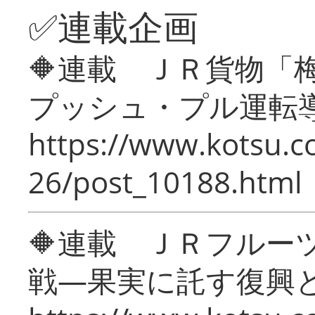
✅連載企画
🔶連載 ＪＲ貨物
プッシュ・プル運転
https://www.kotsu.c
26/post_10188.html
🔶連載 ＪＲフルー
戦―果実に託す復興