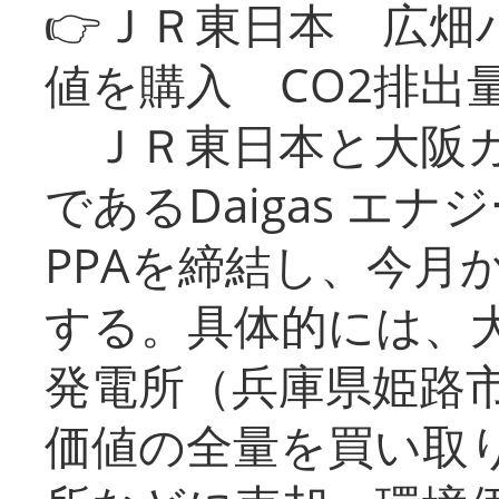
👉ＪＲ東日本 広畑
値を購入 CO2排出
ＪＲ東日本と大阪ガ
であるDaigas エ
PPAを締結し、今月
する。具体的には、
発電所（兵庫県姫路
価値の全量を買い取