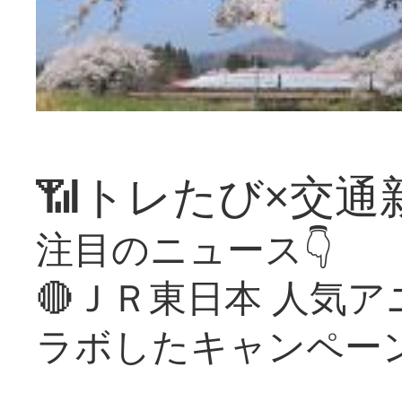
📶トレたび×交通
注目のニュース👇
🔴ＪＲ東日本 人気
ラボしたキャンペー