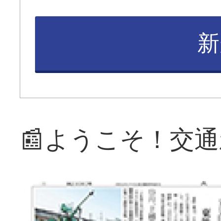
新
📰ようこそ！交