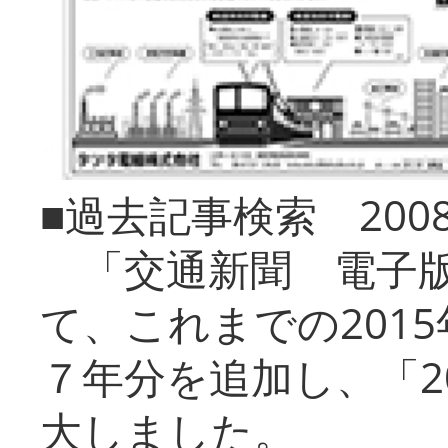
■過去記事検索 20
「交通新聞 電子版
て、これまでの201
７年分を追加し、「2
大しました