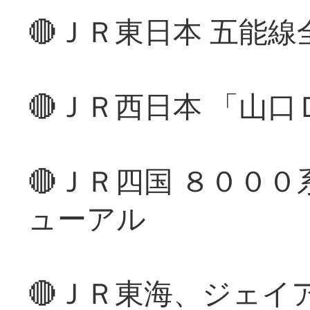
🔴ＪＲ東日本 五能
🔴ＪＲ西日本 「山
🔴ＪＲ四国 ８００
ューアル
🔴ＪＲ東海、ジェイ