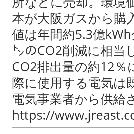
所などに売却。環境
本が大阪ガスから購
値は年間約5.3億kW
㌧のCO2削減に相当
CO2排出量の約12
際に使用する電気は
電気事業者から供給
https://www.jreast.co