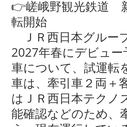
👉嵯峨野観光鉄道
転開始
ＪＲ西日本グループ
2027年春にデビュ
車について、試運転
車は、牽引車２両＋
はＪＲ西日本テクノ
能確認などのため、