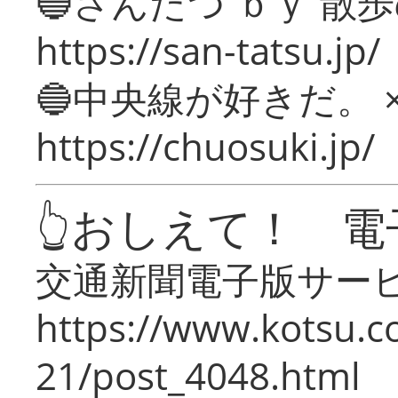
🔵さんたつ ｂｙ 散
https://san-tatsu.jp/
🔵中央線が好きだ。 
https://chuosuki.jp/
👆おしえて！ 電
交通新聞電子版サー
https://www.kotsu.c
21/post_4048.html