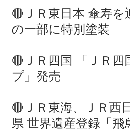
🔴ＪＲ東日本 傘寿
の一部に特別塗装
🔴ＪＲ四国 「ＪＲ
プ」発売
🔴ＪＲ東海、ＪＲ西
県 世界遺産登録「飛