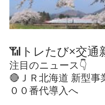
📶トレたび×交通
注目のニュース👇
🔴ＪＲ北海道 新型
００番代導入へ