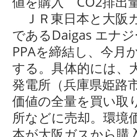
値を購入 CO2排出
ＪＲ東日本と大阪ガ
であるDaigas エ
PPAを締結し、今月
する。具体的には、
発電所（兵庫県姫路
価値の全量を買い取
所などに売却。環境
本が大阪ガスから購