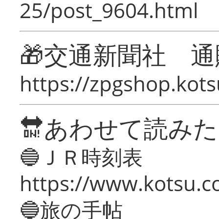
25/post_9604.html
🎁交通新聞社 通
https://zpgshop.kots
🔛あわせて読み
🔵ＪＲ時刻表
https://www.kotsu.co
🔵旅の手帖