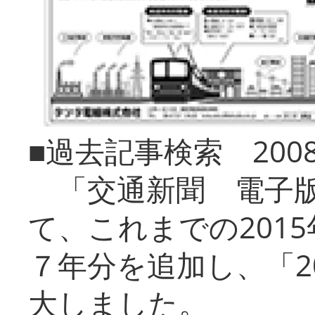
■過去記事検索 20
「交通新聞 電子版
て、これまでの201
７年分を追加し、「2
大しました