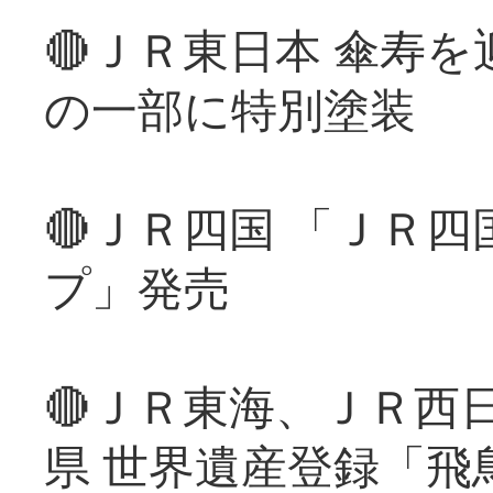
🔴ＪＲ東日本 傘寿
の一部に特別塗装
🔴ＪＲ四国 「ＪＲ
プ」発売
🔴ＪＲ東海、ＪＲ西
県 世界遺産登録「飛