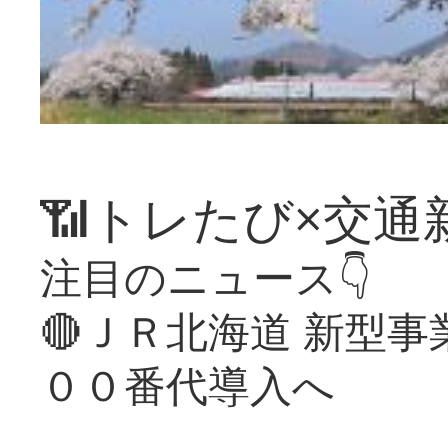
📶トレたび×交通
注目のニュース👇
🔴ＪＲ北海道 新型
００番代導入へ