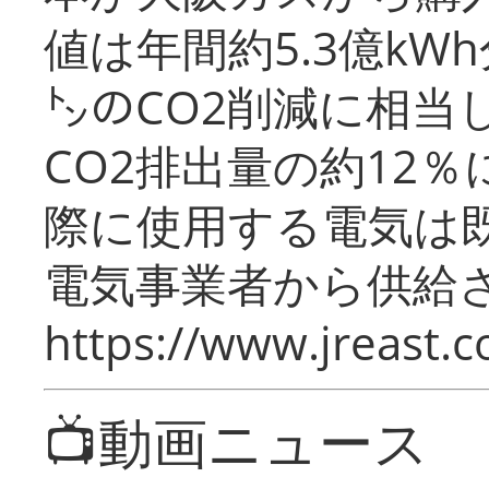
値は年間約5.3億kW
㌧のCO2削減に相当
CO2排出量の約12
際に使用する電気は
電気事業者から供給
https://www.jreast.co
📺動画ニュース