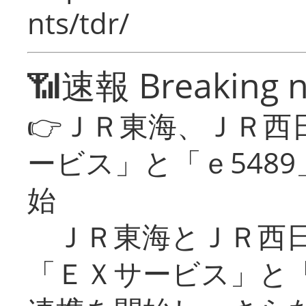
nts/tdr/
📶速報 Breaking 
👉ＪＲ東海、ＪＲ西
ービス」と「ｅ548
始
ＪＲ東海とＪＲ西日
「ＥＸサービス」と「