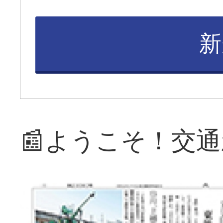
新
📰ようこそ！交