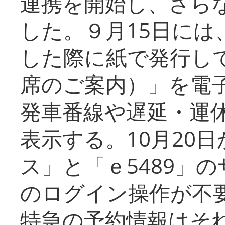
連携を開始し、さら
した。９月15日には
した際に紙で発行し
席のご案内）」を電
発車番線や遅延・運
表示する。10月20
ス」と「ｅ5489」
のログイン操作が不
特急の予約情報はそ