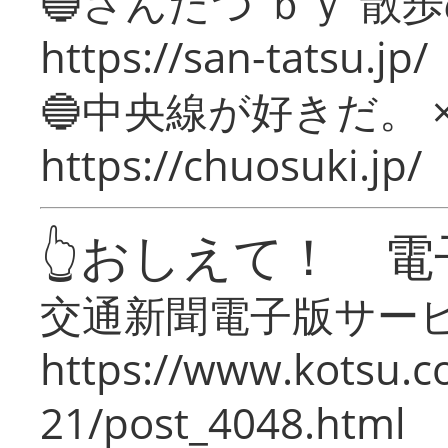
🔵さんたつ ｂｙ 散
https://san-tatsu.jp/
🔵中央線が好きだ。 
https://chuosuki.jp/
👆おしえて！ 電
交通新聞電子版サー
https://www.kotsu.c
21/post_4048.html