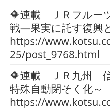
🔶連載 ＪＲフルー
戦―果実に託す復興
https://www.kotsu.c
25/post_9768.html
🔶連載 ＪＲ九州 
特殊自動閉そく化～
https://www.kotsu.c