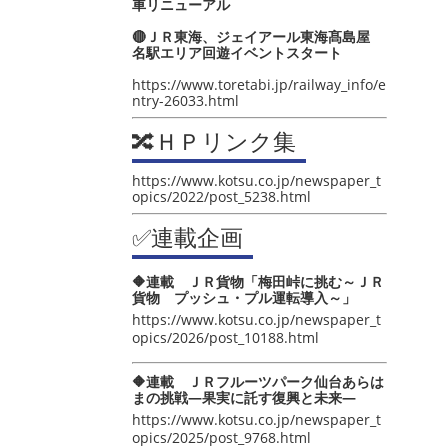
車リニューアル
🔴ＪＲ東海、ジェイアール東海髙島屋
名駅エリア回遊イベントスタート
https://www.toretabi.jp/railway_info/e
ntry-26033.html
🔀ＨＰリンク集
https://www.kotsu.co.jp/newspaper_t
opics/2022/post_5238.html
✅連載企画
🔶連載 ＪＲ貨物「梅田峠に挑む～ＪＲ
貨物 プッシュ・プル運転導入～」
https://www.kotsu.co.jp/newspaper_t
opics/2026/post_10188.html
🔶連載 ＪＲフルーツパーク仙台あらは
まの挑戦―果実に託す復興と未来―
https://www.kotsu.co.jp/newspaper_t
opics/2025/post_9768.html