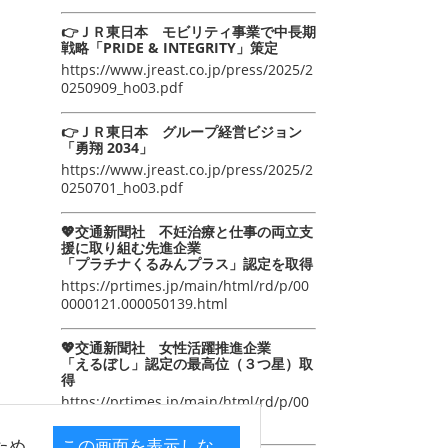
👉ＪＲ東日本 モビリティ事業で中長期
戦略「PRIDE & INTEGRITY」策定
https://www.jreast.co.jp/press/2025/2
0250909_ho03.pdf
👉ＪＲ東日本 グループ経営ビジョン
「勇翔 2034」
https://www.jreast.co.jp/press/2025/2
0250701_ho03.pdf
💖交通新聞社 不妊治療と仕事の両立支
援に取り組む先進企業
「プラチナくるみんプラス」認定を取得
https://prtimes.jp/main/html/rd/p/00
0000121.000050139.html
💖交通新聞社 女性活躍推進企業
「えるぼし」認定の最高位（３つ星）取
得
https://prtimes.jp/main/html/rd/p/00
0000105.000050139.html
ため
この画面を表示しな