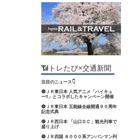
📶トレたび×交通新聞
注目のニュース👇
🔴ＪＲ東日本 人気アニメ「ハイキュ
ー‼」とコラボしたキャンペーン開催
🔴ＪＲ東日本 五能線全線開通９０周年
記念式典
🔴ＪＲ西日本 「山口ＤＣ」観光列車で
盛り上げ
🔴ＪＲ四国 ８０００系アンパンマン列