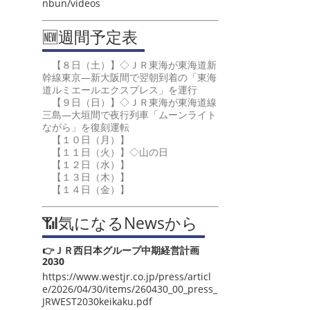
nbun/videos
🆕週間予定表
【８日（土）】◇ＪＲ東海が東海道新
幹線東京―新大阪間で翌朝到着の「東海
道ルミエールエクスプレス」を運行
【９日（日）】◇ＪＲ東海が東海道線
三島―大垣間で夜行列車「ムーンライト
ながら」を復刻運転
【１０日（月）】
【１１日（火）】◇山の日
【１２日（水）】
【１３日（木）】
【１４日（金）】
📶気になるNewsから
👉ＪＲ西日本グループ中期経営計画
2030
https://www.westjr.co.jp/press/articl
e/2026/04/30/items/260430_00_press_
JRWEST2030keikaku.pdf