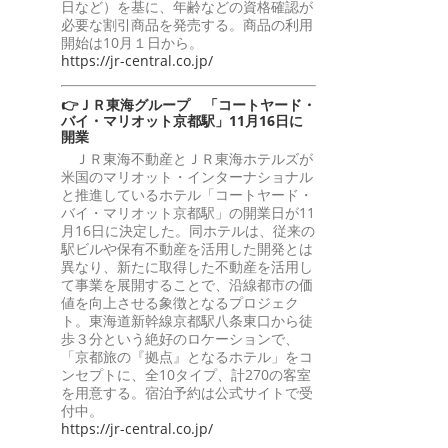
日など）を基に、年齢などの資格確認が
必要な割引商品を発売する。商品の利用
開始は10月１日から。
https://jr-central.co.jp/
👉ＪＲ東海グループ 「コートヤード・
バイ・マリオット京都駅」11月16日に
開業
ＪＲ東海不動産とＪＲ東海ホテルズが
米国のマリオット・インターナショナル
と推進しているホテル「コートヤード・
バイ・マリオット京都駅」の開業日が11
月16日に決定した。同ホテルは、従来の
駅ビルや保有不動産を活用した開発とは
異なり、新たに取得した不動産を活用し
て事業を展開することで、沿線都市の価
値を向上させる象徴となるプロジェク
ト。東海道新幹線京都駅八条東口から徒
歩３分という絶好のロケーションで、
「京都旅の『拠点』となるホテル」をコ
ンセプトに、全10タイプ、計270の客室
を用意する。宿泊予約は公式サイトで受
付中。
https://jr-central.co.jp/