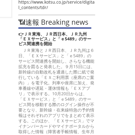
https://www.kotsu.co.jp/service/digita
l_contents/tdr/
📶速報 Breaking news
👉ＪＲ東海、ＪＲ西日本、ＪＲ九州
「ＥＸサービス」と「ｅ5489」のサー
ビス間連携を開始
ＪＲ東海とＪＲ西日本、ＪＲ九州は６
日、「ＥＸサービス」と「ｅ5489」の
サービス間連携を開始し、さらなる機能
拡充を図ると発表した。９月15日には、
新幹線の自動改札を通過した際に紙で発
行している「ＥＸご利用票（座席のご案
内）」を電子化。列車や座席に加え、発
車番線や遅延・運休情報も「ＥＸアプ
リ」で表示する。10月20日からは、
「ＥＸサービス」と「ｅ5489」のサー
ビス間を移動する際のログイン操作が不
要となり、新幹線・在来線特急の予約情
報はそれぞれのアプリでをまとめて表示
する。このほか、「ＥＸサービス」でマ
イナンバーカードやマイナポータルから
取得した情報（障害者手帳情報、生年月