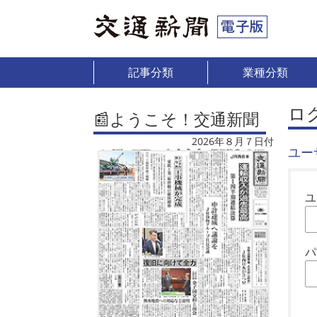
記事分類
業種分類
ロ
📰ようこそ！交通新聞
2026年８月７日付
ユー
ユ
パ