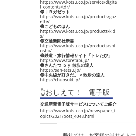
https://www.kotsu.co.jp/service/digita
l_contents/tdr/
🔵ＪＲガゼット
https://www.kotsu.co.jp/products/gaz
ette/
🔵こどものほん
https://www.kotsu.co.jp/products/kid
s/
🔵交通新聞社新書
https://www.kotsu.co.jp/products/shi
nsho/
🔵鉄道・旅行情報サイト「トレたび」
https://www.toretabi.jp/
🔵さんたつ ｂｙ 散歩の達人
https://san-tatsu.jp/
🔵中央線が好きだ。 × 散歩の達人
https://chuosuki.jp/
👆おしえて！ 電子版
交通新聞電子版サービスについてご紹介
https://www.kotsu.co.jp/newspaper_t
opics/2021/post_4048.html
弊社では、お客様の当サイトに