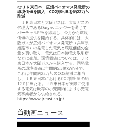
👉ＪＲ東日本 広畑バイオマス発電所の
環境価値を購入 CO2排出量を約22万㌧
削減
ＪＲ東日本と大阪ガスは、大阪ガスの
代理店であるDaigas エナジーを通じて
バーチャルPPAを締結し、今月から環境
価値の提供を開始する。具体的には、大
阪ガスが広畑バイオマス発電所（兵庫県
姫路市）の発電した電気と環境価値の全
量を買い取り、電気は日本卸電力取引所
などに売却。環境価値については、ＪＲ
東日本が大阪ガスから購入する。同発電
所の環境価値は年間約5.3億kWh分で、
これは年間約22万㌧のCO2削減に相当
し、ＪＲ東日本におけるCO2排出量の約
12％に当たる。ＪＲ東日本が実際に使用
する電気は既存の小売契約により小売電
気事業者から供給される。
https://www.jreast.co.jp/
📺動画ニュース