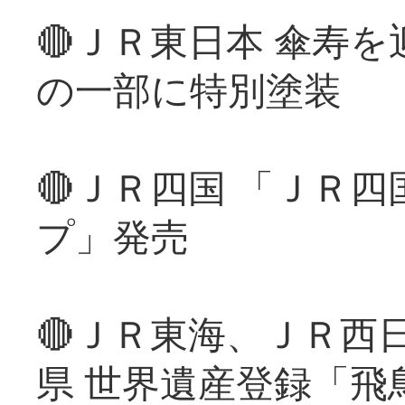
🔴ＪＲ東日本 傘寿
の一部に特別塗装
🔴ＪＲ四国 「ＪＲ
プ」発売
🔴ＪＲ東海、ＪＲ西
県 世界遺産登録「飛