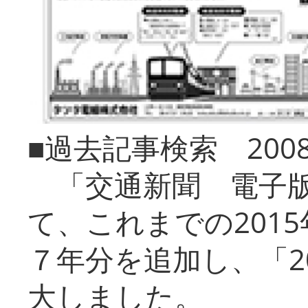
■過去記事検索 20
「交通新聞 電子版
て、これまでの201
７年分を追加し、「2
大しました