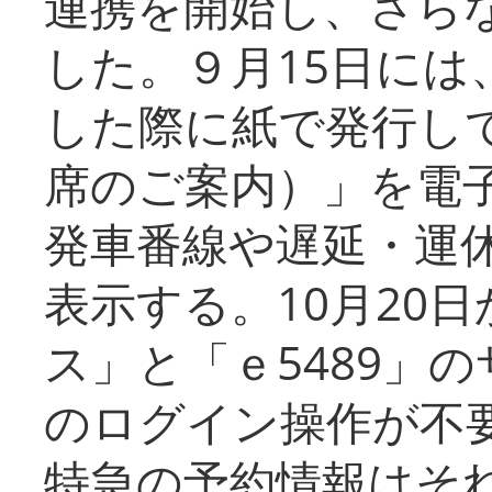
連携を開始し、さら
した。９月15日には
した際に紙で発行し
席のご案内）」を電
発車番線や遅延・運
表示する。10月20
ス」と「ｅ5489」
のログイン操作が不
特急の予約情報はそ