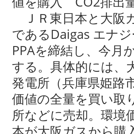
値を購入 CO2排出
ＪＲ東日本と大阪ガ
であるDaigas エ
PPAを締結し、今月
する。具体的には、
発電所（兵庫県姫路
価値の全量を買い取
所などに売却。環境
本が大阪ガスから購