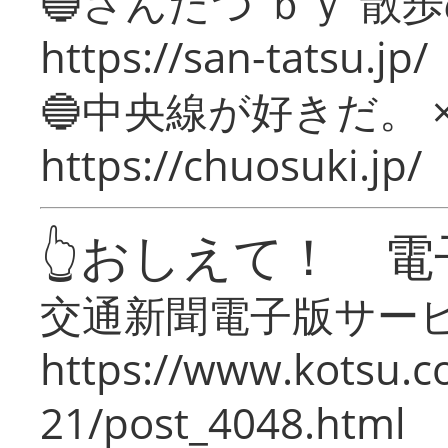
🔵さんたつ ｂｙ 散
https://san-tatsu.jp/
🔵中央線が好きだ。 
https://chuosuki.jp/
👆おしえて！ 電
交通新聞電子版サー
https://www.kotsu.c
21/post_4048.html