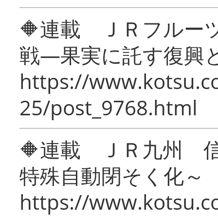
🔶連載 ＪＲフルー
戦―果実に託す復興
https://www.kotsu.c
25/post_9768.html
🔶連載 ＪＲ九州 
特殊自動閉そく化～
https://www.kotsu.c