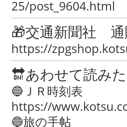
25/post_9604.html
🎁交通新聞社 通
https://zpgshop.kots
🔛あわせて読み
🔵ＪＲ時刻表
https://www.kotsu.co
🔵旅の手帖