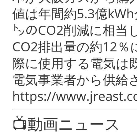
値は年間約5.3億kW
㌧のCO2削減に相当
CO2排出量の約12
際に使用する電気は
電気事業者から供給
https://www.jreast.co
📺動画ニュース