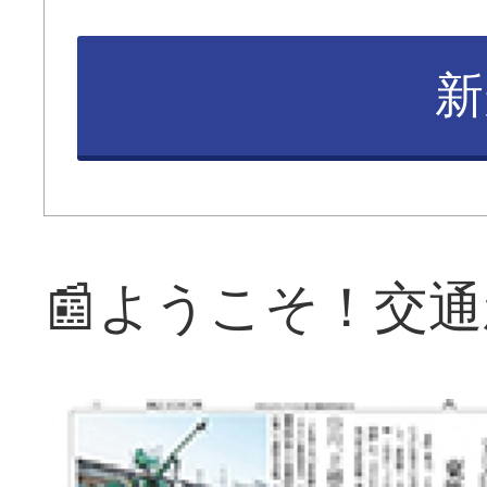
新
📰ようこそ！交