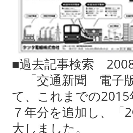
■過去記事検索 20
「交通新聞 電子版
て、これまでの201
７年分を追加し、「2
大しました