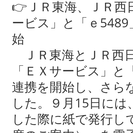
👉ＪＲ東海、ＪＲ西
ービス」と「ｅ548
始
ＪＲ東海とＪＲ西日
「ＥＸサービス」と「
連携を開始し、さら
した。９月15日には
した際に紙で発行し