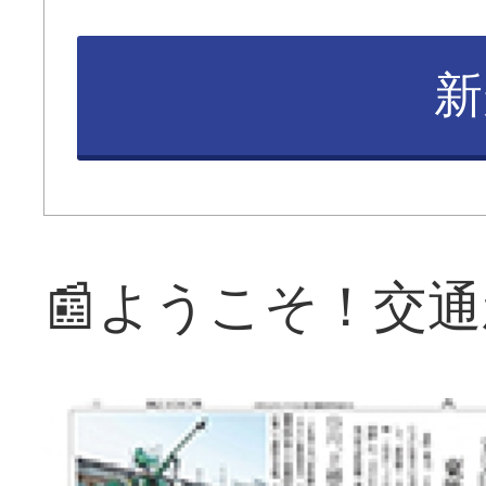
新
📰ようこそ！交