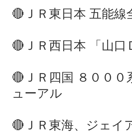
🔴ＪＲ東日本 五能
🔴ＪＲ西日本 「山
🔴ＪＲ四国 ８００
ューアル
🔴ＪＲ東海、ジェイ