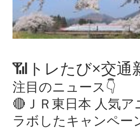
📶トレたび×交通
注目のニュース👇
🔴ＪＲ東日本 人気
ラボしたキャンペー