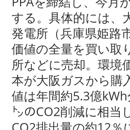
PPAを締結し、今月
する。具体的には、
発電所（兵庫県姫路
価値の全量を買い取
所などに売却。環境
本が大阪ガスから購
値は年間約5.3億kW
㌧のCO2削減に相当
CO2排出量の約12