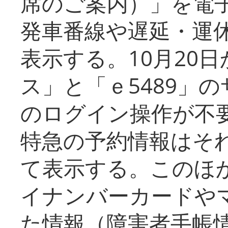
席のご案内）」を電
発車番線や遅延・運
表示する。10月20
ス」と「ｅ5489」
のログイン操作が不
特急の予約情報はそ
て表示する。このほ
イナンバーカードや
た情報（障害者手帳