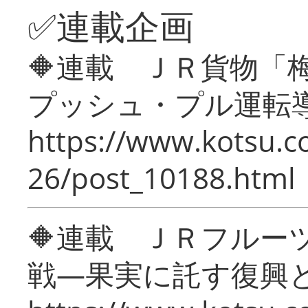
✅連載企画
🔶連載 ＪＲ貨物
プッシュ・プル運転
https://www.kotsu.c
26/post_10188.html
🔶連載 ＪＲフルー
戦―果実に託す復興