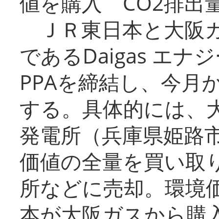
値を購入 CO2排出
ＪＲ東日本と大阪ガ
であるDaigas エ
PPAを締結し、今月
する。具体的には、
発電所（兵庫県姫路
価値の全量を買い取
所などに売却。環境
本が大阪ガスから購