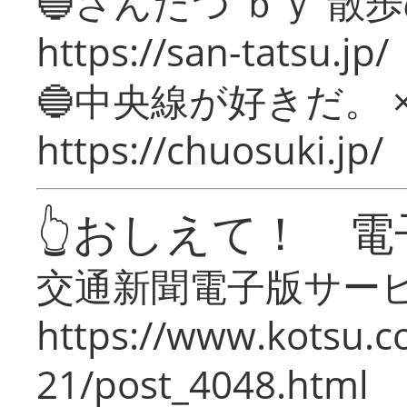
🔵さんたつ ｂｙ 散
https://san-tatsu.jp/
🔵中央線が好きだ。 
https://chuosuki.jp/
👆おしえて！ 電
交通新聞電子版サー
https://www.kotsu.c
21/post_4048.html