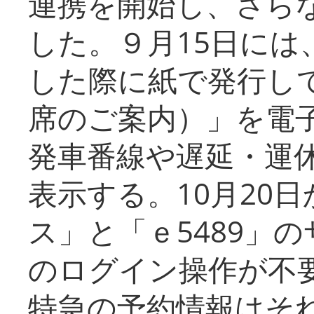
連携を開始し、さら
した。９月15日には
した際に紙で発行し
席のご案内）」を電
発車番線や遅延・運
表示する。10月20
ス」と「ｅ5489」
のログイン操作が不
特急の予約情報はそ