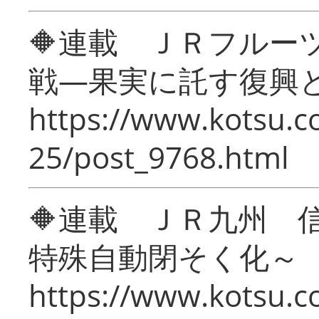
🔶連載 ＪＲフルー
戦―果実に託す復興
https://www.kotsu.c
25/post_9768.html
🔶連載 ＪＲ九州 
特殊自動閉そく化～
https://www.kotsu.c