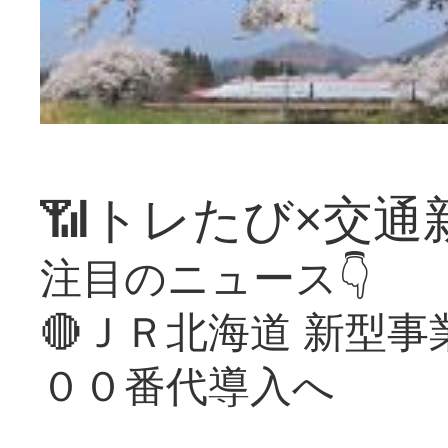
📶トレたび×交通
注目のニュース👇
🔴ＪＲ北海道 新型
００番代導入へ