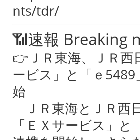
nts/tdr/
📶速報 Breaking 
👉ＪＲ東海、ＪＲ西
ービス」と「ｅ548
始
ＪＲ東海とＪＲ西日
「ＥＸサービス」と「