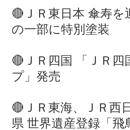
🔴ＪＲ東日本 傘寿
の一部に特別塗装
🔴ＪＲ四国 「ＪＲ
プ」発売
🔴ＪＲ東海、ＪＲ西
県 世界遺産登録「飛