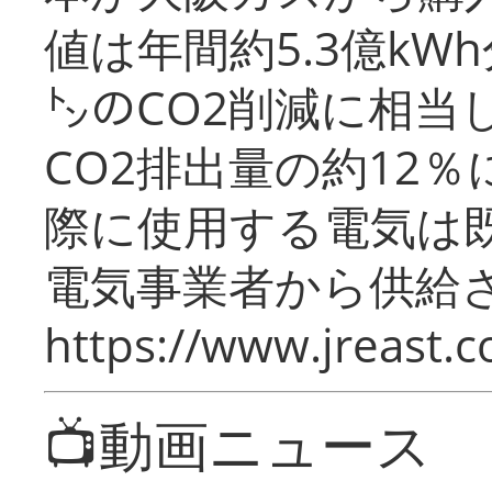
値は年間約5.3億kW
㌧のCO2削減に相当
CO2排出量の約12
際に使用する電気は
電気事業者から供給
https://www.jreast.co
📺動画ニュース