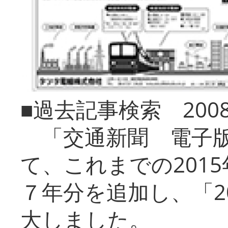
■過去記事検索 20
「交通新聞 電子版
て、これまでの201
７年分を追加し、「2
大しました