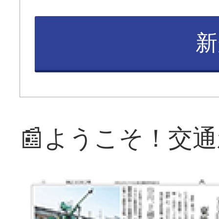
新
📰ようこそ！交