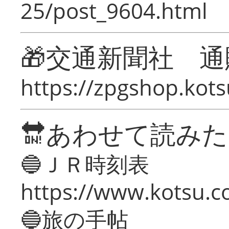
25/post_9604.html
🎁交通新聞社 通
https://zpgshop.kots
🔛あわせて読み
🔵ＪＲ時刻表
https://www.kotsu.co
🔵旅の手帖