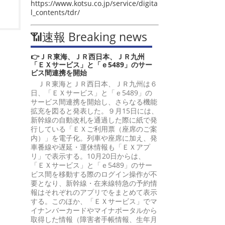
https://www.kotsu.co.jp/service/digita
l_contents/tdr/
📶速報 Breaking news
👉ＪＲ東海、ＪＲ西日本、ＪＲ九州
「ＥＸサービス」と「ｅ5489」のサー
ビス間連携を開始
ＪＲ東海とＪＲ西日本、ＪＲ九州は６
日、「ＥＸサービス」と「ｅ5489」の
サービス間連携を開始し、さらなる機能
拡充を図ると発表した。９月15日には、
新幹線の自動改札を通過した際に紙で発
行している「ＥＸご利用票（座席のご案
内）」を電子化。列車や座席に加え、発
車番線や遅延・運休情報も「ＥＸアプ
リ」で表示する。10月20日からは、
「ＥＸサービス」と「ｅ5489」のサー
ビス間を移動する際のログイン操作が不
要となり、新幹線・在来線特急の予約情
報はそれぞれのアプリでをまとめて表示
する。このほか、「ＥＸサービス」でマ
イナンバーカードやマイナポータルから
取得した情報（障害者手帳情報、生年月