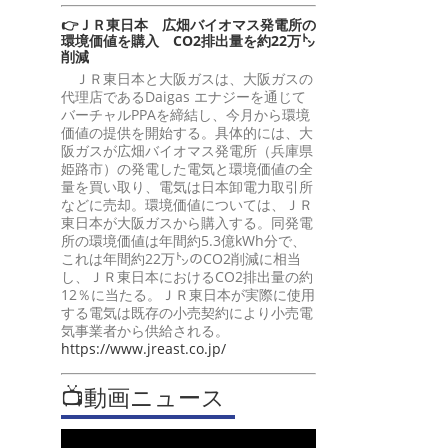
👉ＪＲ東日本 広畑バイオマス発電所の
環境価値を購入 CO2排出量を約22万㌧
削減
ＪＲ東日本と大阪ガスは、大阪ガスの
代理店であるDaigas エナジーを通じて
バーチャルPPAを締結し、今月から環境
価値の提供を開始する。具体的には、大
阪ガスが広畑バイオマス発電所（兵庫県
姫路市）の発電した電気と環境価値の全
量を買い取り、電気は日本卸電力取引所
などに売却。環境価値については、ＪＲ
東日本が大阪ガスから購入する。同発電
所の環境価値は年間約5.3億kWh分で、
これは年間約22万㌧のCO2削減に相当
し、ＪＲ東日本におけるCO2排出量の約
12％に当たる。ＪＲ東日本が実際に使用
する電気は既存の小売契約により小売電
気事業者から供給される。
https://www.jreast.co.jp/
📺動画ニュース