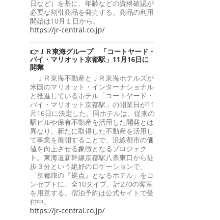
日など）を基に、年齢などの資格確認が
必要な割引商品を発売する。商品の利用
開始は10月１日から。
https://jr-central.co.jp/
👉ＪＲ東海グループ 「コートヤード・
バイ・マリオット京都駅」11月16日に
開業
ＪＲ東海不動産とＪＲ東海ホテルズが
米国のマリオット・インターナショナル
と推進しているホテル「コートヤード・
バイ・マリオット京都駅」の開業日が11
月16日に決定した。同ホテルは、従来の
駅ビルや保有不動産を活用した開発とは
異なり、新たに取得した不動産を活用し
て事業を展開することで、沿線都市の価
値を向上させる象徴となるプロジェク
ト。東海道新幹線京都駅八条東口から徒
歩３分という絶好のロケーションで、
「京都旅の『拠点』となるホテル」をコ
ンセプトに、全10タイプ、計270の客室
を用意する。宿泊予約は公式サイトで受
付中。
https://jr-central.co.jp/