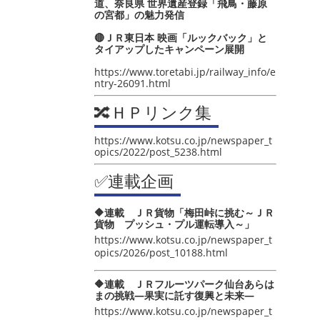
道、奈良県 世界遺産登録「飛鳥・藤原
の宮都」の魅力発信
🔴ＪＲ東日本 映画「ルックバック」と
タイアップしたキャンペーン展開
https://www.toretabi.jp/railway_info/e
ntry-26091.html
🔀ＨＰリンク集
https://www.kotsu.co.jp/newspaper_t
opics/2022/post_5238.html
✅連載企画
🔶連載 ＪＲ貨物「梅田峠に挑む～ＪＲ
貨物 プッシュ・プル運転導入～」
https://www.kotsu.co.jp/newspaper_t
opics/2026/post_10188.html
🔶連載 ＪＲフルーツパーク仙台あらは
まの挑戦―果実に託す復興と未来―
https://www.kotsu.co.jp/newspaper_t