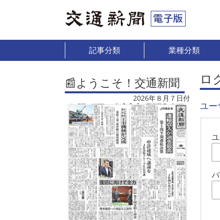
記事分類
業種分類
ロ
📰ようこそ！交通新聞
2026年８月７日付
ユー
ユ
パ