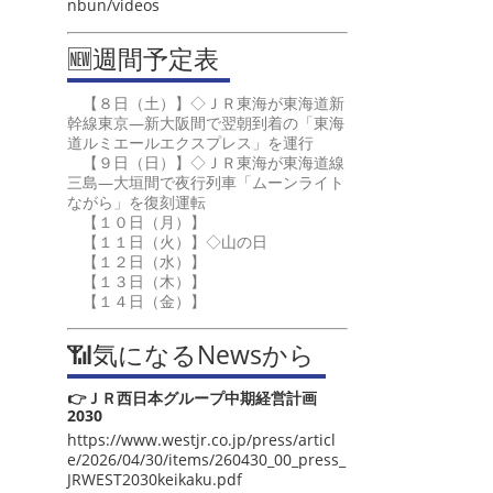
nbun/videos
🆕週間予定表
【８日（土）】◇ＪＲ東海が東海道新
幹線東京―新大阪間で翌朝到着の「東海
道ルミエールエクスプレス」を運行
【９日（日）】◇ＪＲ東海が東海道線
三島―大垣間で夜行列車「ムーンライト
ながら」を復刻運転
【１０日（月）】
【１１日（火）】◇山の日
【１２日（水）】
【１３日（木）】
【１４日（金）】
📶気になるNewsから
👉ＪＲ西日本グループ中期経営計画
2030
https://www.westjr.co.jp/press/articl
e/2026/04/30/items/260430_00_press_
JRWEST2030keikaku.pdf