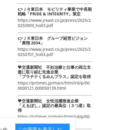
👉ＪＲ東日本 モビリティ事業で中長期
戦略「PRIDE & INTEGRITY」策定
https://www.jreast.co.jp/press/2025/2
0250909_ho03.pdf
👉ＪＲ東日本 グループ経営ビジョン
「勇翔 2034」
https://www.jreast.co.jp/press/2025/2
0250701_ho03.pdf
💖交通新聞社 不妊治療と仕事の両立支
援に取り組む先進企業
「プラチナくるみんプラス」認定を取得
https://prtimes.jp/main/html/rd/p/00
0000121.000050139.html
💖交通新聞社 女性活躍推進企業
「えるぼし」認定の最高位（３つ星）取
得
https://prtimes.jp/main/html/rd/p/00
0000105.000050139.html
ため
この画面を表示しな