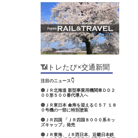
📶トレたび×交通新聞
注目のニュース👇
🔴ＪＲ北海道 新型事業用機関車ＤＤ２
００形５００番代導入へ
🔴ＪＲ東日本 傘寿を迎えるＣ５７ １８
０号機の一部に特別塗装
🔴ＪＲ四国 「ＪＲ四国８０００系キッ
ズキャップ」発売
🔴ＪＲ東海、ＪＲ西日本、近畿日本鉄