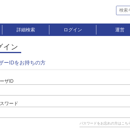
詳細検索
ログイン
運営
グイン
ザーIDをお持ちの方
ーザID
スワード
パスワードをお忘れの方はこち