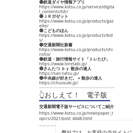
🔵鉄道ダイヤ情報アプリ
https://www.kotsu.co.jp/service/digita
l_contents/tdr/
🔵ＪＲガゼット
https://www.kotsu.co.jp/products/gaz
ette/
🔵こどものほん
https://www.kotsu.co.jp/products/kid
s/
🔵交通新聞社新書
https://www.kotsu.co.jp/products/shi
nsho/
🔵鉄道・旅行情報サイト「トレたび」
https://www.toretabi.jp/
🔵さんたつ ｂｙ 散歩の達人
https://san-tatsu.jp/
🔵中央線が好きだ。 × 散歩の達人
https://chuosuki.jp/
👆おしえて！ 電子版
交通新聞電子版サービスについてご紹介
https://www.kotsu.co.jp/newspaper_t
opics/2021/post_4048.html
弊社では、お客様の当サイトに