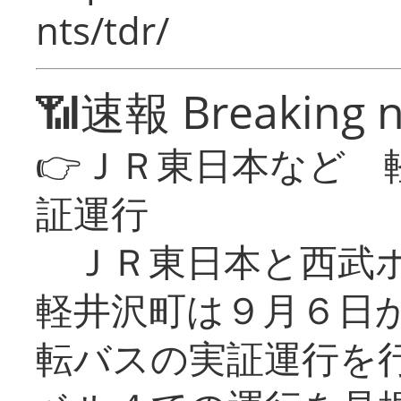
nts/tdr/
📶速報 Breaking 
👉ＪＲ東日本など 
証運行
ＪＲ東日本と西武ホ
軽井沢町は９月６日か
転バスの実証運行を