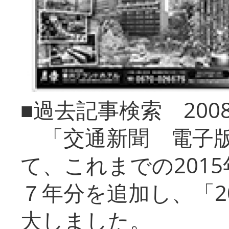
■過去記事検索 20
「交通新聞 電子版
て、これまでの201
７年分を追加し、「2
大しました