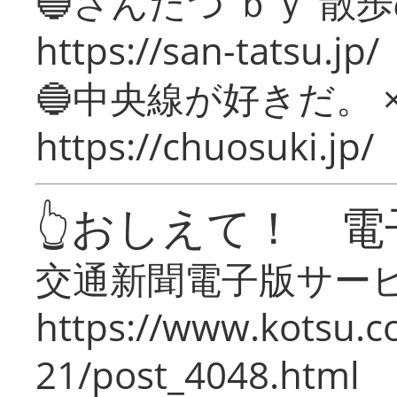
🔵さんたつ ｂｙ 散
https://san-tatsu.jp/
🔵中央線が好きだ。 
https://chuosuki.jp/
👆おしえて！ 電
交通新聞電子版サー
https://www.kotsu.c
21/post_4048.html