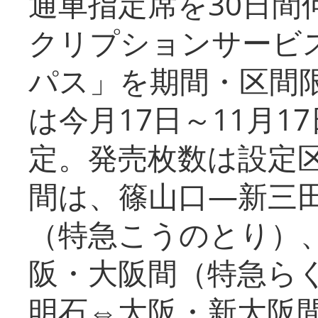
通車指定席を30日間
クリプションサービス
パス」を期間・区間
は今月17日～11月
定。発売枚数は設定
間は、篠山口―新三
（特急こうのとり）
阪・大阪間（特急ら
明石⇔大阪・新大阪