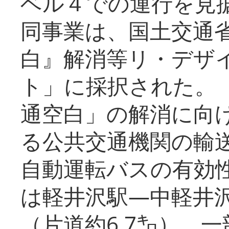
ベル４での運行を見
同事業は、国土交通
白』解消等リ・デザ
ト」に採択された。
通空白」の解消に向
る公共交通機関の輸
自動運転バスの有効
は軽井沢駅―中軽井
（片道約6.7㌔）、