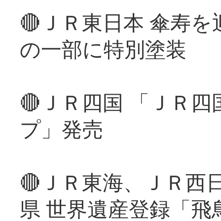
🔴ＪＲ東日本 傘寿
の一部に特別塗装
🔴ＪＲ四国 「ＪＲ
プ」発売
🔴ＪＲ東海、ＪＲ西
県 世界遺産登録「飛