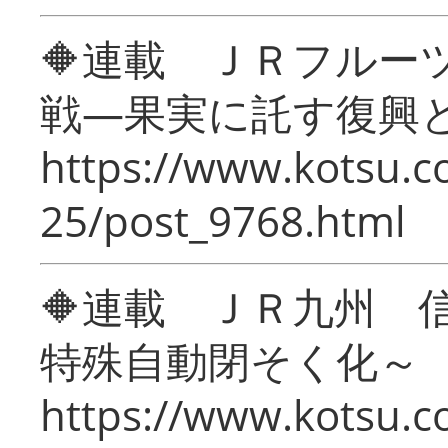
🔶連載 ＪＲフルー
戦―果実に託す復興
https://www.kotsu.c
25/post_9768.html
🔶連載 ＪＲ九州 
特殊自動閉そく化～
https://www.kotsu.c