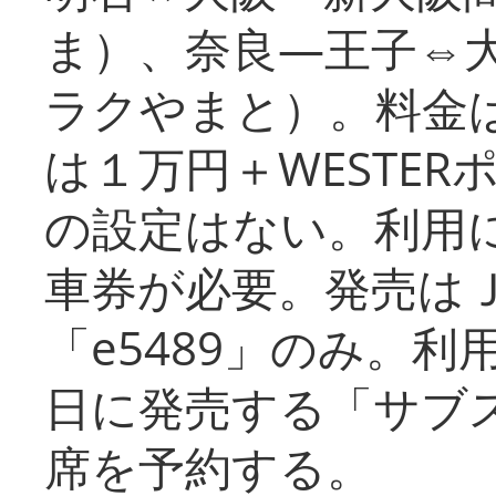
ま）、奈良―王子⇔
ラクやまと）。料金
は１万円＋WESTER
の設定はない。利用
車券が必要。発売は
「e5489」のみ。
日に発売する「サブ
席を予約する。