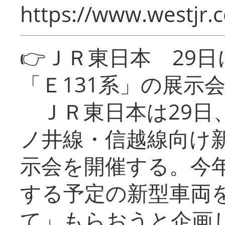
https://www.westjr.c
👉ＪＲ東日本 29
「Ｅ131系」の展示
ＪＲ東日本は29日
ノ井線・信越線向け新
示会を開催する。今
する予定の新型車両
て」もらおうと企画し