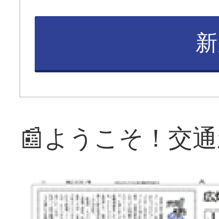
新
📰ようこそ！交