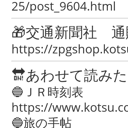
25/post_9604.html
🎁交通新聞社 通
https://zpgshop.kots
🔛あわせて読み
🔵ＪＲ時刻表
https://www.kotsu.co
🔵旅の手帖