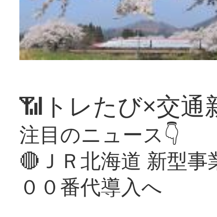
📶トレたび×交通
注目のニュース👇
🔴ＪＲ北海道 新型
００番代導入へ