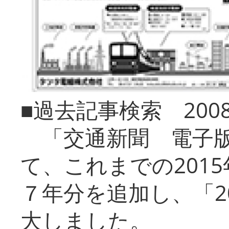
■過去記事検索 20
「交通新聞 電子版
て、これまでの201
７年分を追加し、「2
大しました