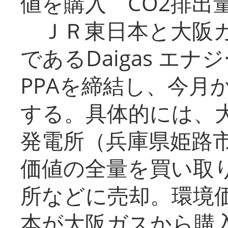
値を購入 CO2排出
ＪＲ東日本と大阪ガ
であるDaigas エ
PPAを締結し、今月
する。具体的には、
発電所（兵庫県姫路
価値の全量を買い取
所などに売却。環境
本が大阪ガスから購