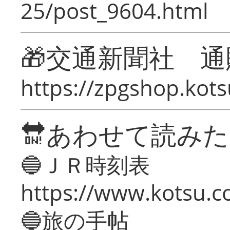
25/post_9604.html
🎁交通新聞社 通
https://zpgshop.kots
🔛あわせて読み
🔵ＪＲ時刻表
https://www.kotsu.co
🔵旅の手帖