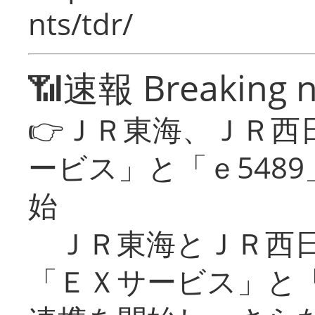
nts/tdr/
📶速報 Breaking 
👉ＪＲ東海、ＪＲ西
ービス」と「ｅ548
始
ＪＲ東海とＪＲ西日
「ＥＸサービス」と「