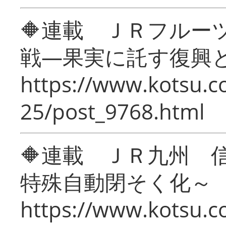
🔶連載 ＪＲフルー
戦―果実に託す復興
https://www.kotsu.c
25/post_9768.html
🔶連載 ＪＲ九州 
特殊自動閉そく化～
https://www.kotsu.c