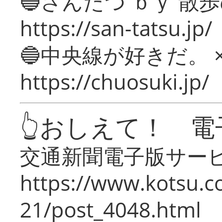
🔵さんたつ ｂｙ 散
https://san-tatsu.jp/
🔵中央線が好きだ。 
https://chuosuki.jp/
👆おしえて！ 電
交通新聞電子版サー
https://www.kotsu.c
21/post_4048.html