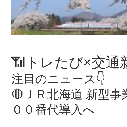
📶トレたび×交通
注目のニュース👇
🔴ＪＲ北海道 新型
００番代導入へ