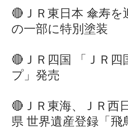
🔴ＪＲ東日本 傘寿
の一部に特別塗装
🔴ＪＲ四国 「ＪＲ
プ」発売
🔴ＪＲ東海、ＪＲ西
県 世界遺産登録「飛