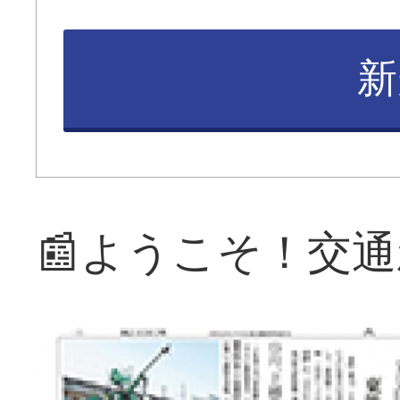
新
📰ようこそ！交