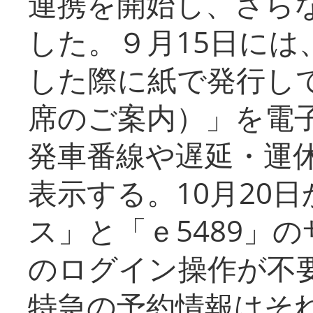
連携を開始し、さら
した。９月15日には
した際に紙で発行し
席のご案内）」を電
発車番線や遅延・運
表示する。10月20
ス」と「ｅ5489」
のログイン操作が不
特急の予約情報はそ