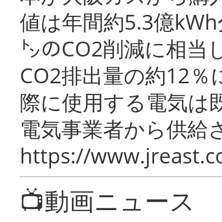
値は年間約5.3億kW
㌧のCO2削減に相当
CO2排出量の約12
際に使用する電気は
電気事業者から供給
https://www.jreast.co
📺動画ニュース