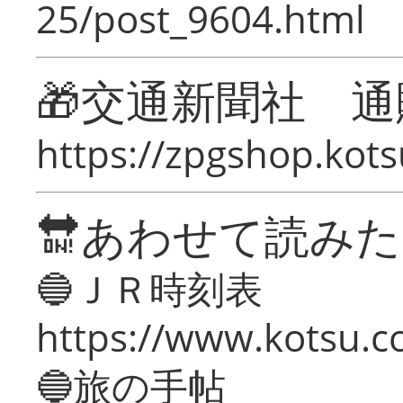
25/post_9604.html
🎁交通新聞社 通
https://zpgshop.kots
🔛あわせて読み
🔵ＪＲ時刻表
https://www.kotsu.co
🔵旅の手帖