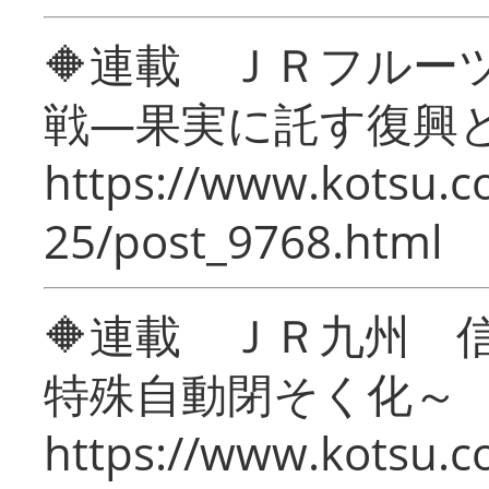
🔶連載 ＪＲフルー
戦―果実に託す復興
https://www.kotsu.c
25/post_9768.html
🔶連載 ＪＲ九州 
特殊自動閉そく化～
https://www.kotsu.c