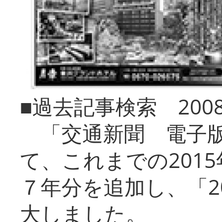
■過去記事検索 20
「交通新聞 電子版
て、これまでの201
７年分を追加し、「2
大しました