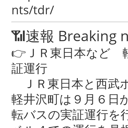
nts/tdr/
📶速報 Breaking 
👉ＪＲ東日本など 
証運行
ＪＲ東日本と西武ホ
軽井沢町は９月６日か
転バスの実証運行を