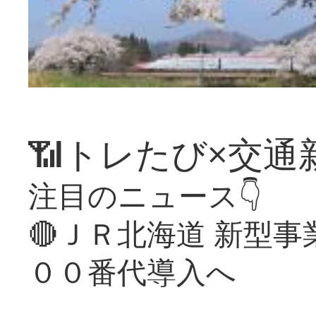
📶トレたび×交通
注目のニュース👇
🔴ＪＲ北海道 新型
００番代導入へ