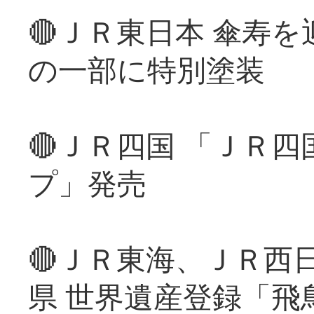
🔴ＪＲ東日本 傘寿
の一部に特別塗装
🔴ＪＲ四国 「ＪＲ
プ」発売
🔴ＪＲ東海、ＪＲ西
県 世界遺産登録「飛