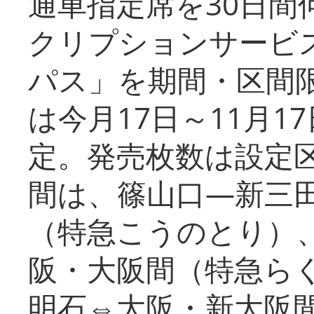
通車指定席を30日間
クリプションサービス
パス」を期間・区間
は今月17日～11月
定。発売枚数は設定
間は、篠山口―新三
（特急こうのとり）
阪・大阪間（特急ら
明石⇔大阪・新大阪