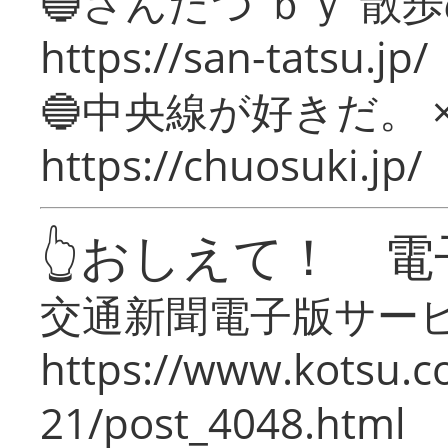
🔵さんたつ ｂｙ 散
https://san-tatsu.jp/
🔵中央線が好きだ。 
https://chuosuki.jp/
👆おしえて！ 電
交通新聞電子版サー
https://www.kotsu.c
21/post_4048.html