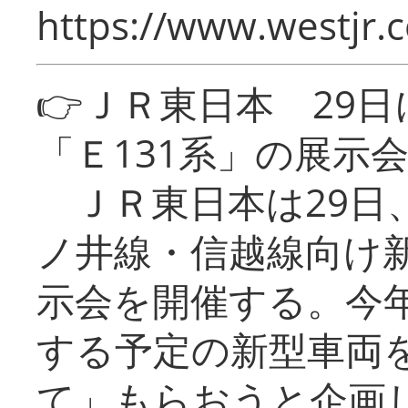
https://www.westjr.c
👉ＪＲ東日本 29
「Ｅ131系」の展示
ＪＲ東日本は29日
ノ井線・信越線向け新
示会を開催する。今
する予定の新型車両
て」もらおうと企画し