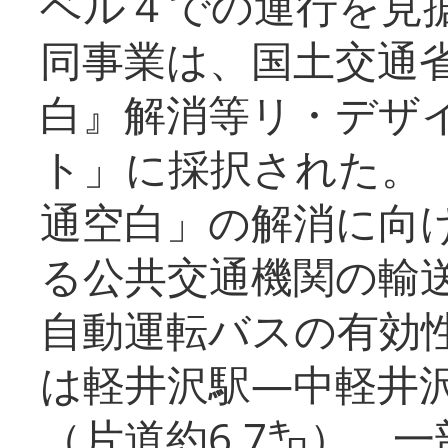
ベル４での運行を見
同事業は、国土交通
白』解消等リ・デザ
ト」に採択された。
通空白」の解消に向
る公共交通機関の輸
自動運転バスの有効
は軽井沢駅―中軽井
（片道約6.7㌔）、