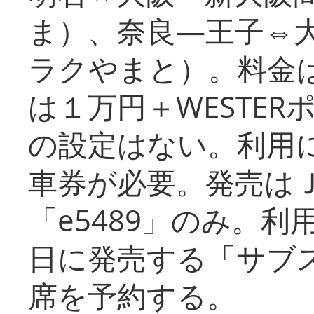
ま）、奈良―王子⇔
ラクやまと）。料金
は１万円＋WESTER
の設定はない。利用
車券が必要。発売は
「e5489」のみ。
日に発売する「サブ
席を予約する。