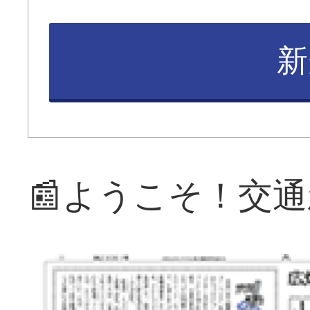
新
📰ようこそ！交