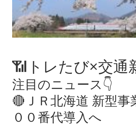
📶トレたび×交通
注目のニュース👇
🔴ＪＲ北海道 新型
００番代導入へ