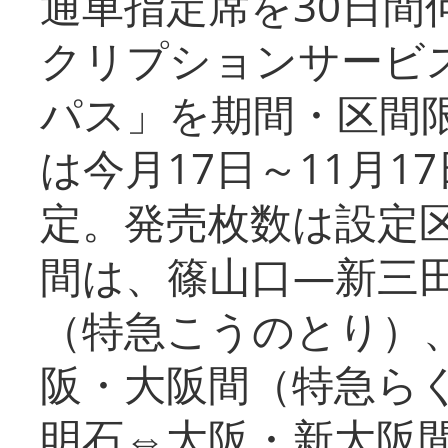
通車指定席を30日間
クリプションサービス
パス」を期間・区間
は今月17日～11月
定。発売枚数は設定
間は、篠山口―新三
（特急こうのとり）
阪・大阪間（特急ら
明石⇔大阪・新大阪