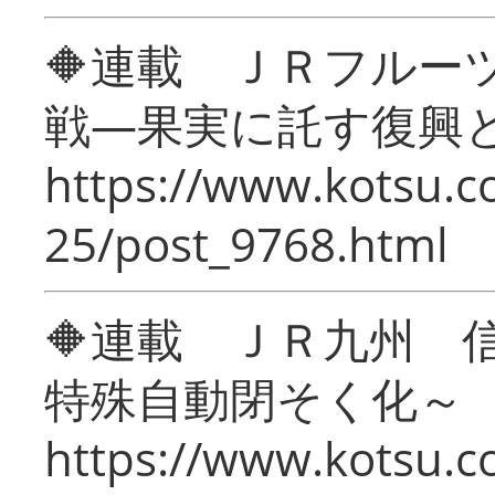
🔶連載 ＪＲフルー
戦―果実に託す復興
https://www.kotsu.c
25/post_9768.html
🔶連載 ＪＲ九州 
特殊自動閉そく化～
https://www.kotsu.c