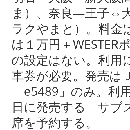
ま）、奈良―王子⇔
ラクやまと）。料金
は１万円＋WESTER
の設定はない。利用
車券が必要。発売は
「e5489」のみ。
日に発売する「サブ
席を予約する。