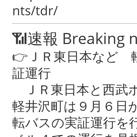
nts/tdr/
📶速報 Breaking 
👉ＪＲ東日本など 
証運行
ＪＲ東日本と西武ホ
軽井沢町は９月６日か
転バスの実証運行を