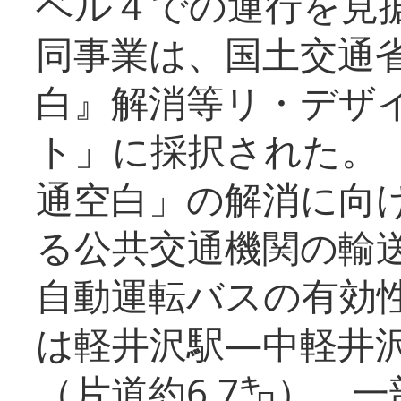
ベル４での運行を見
同事業は、国土交通
白』解消等リ・デザ
ト」に採択された。
通空白」の解消に向
る公共交通機関の輸
自動運転バスの有効
は軽井沢駅―中軽井
（片道約6.7㌔）、