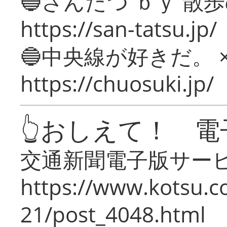
🔵さんたつ ｂｙ 散
https://san-tatsu.jp/
🔵中央線が好きだ。 
https://chuosuki.jp/
👆おしえて！ 電
交通新聞電子版サー
https://www.kotsu.c
21/post_4048.html