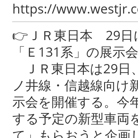
https://www.westjr.c
👉ＪＲ東日本 29
「Ｅ131系」の展示
ＪＲ東日本は29日
ノ井線・信越線向け新
示会を開催する。今
する予定の新型車両
て」もらおうと企画し