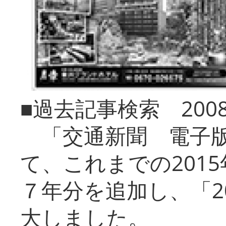
■過去記事検索 20
「交通新聞 電子版
て、これまでの201
７年分を追加し、「2
大しました