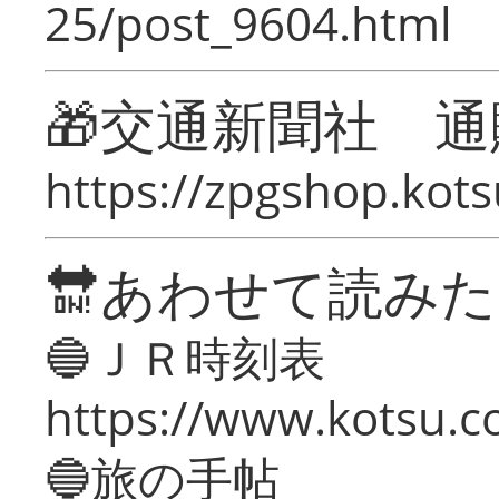
25/post_9604.html
🎁交通新聞社 通
https://zpgshop.kots
🔛あわせて読み
🔵ＪＲ時刻表
https://www.kotsu.co
🔵旅の手帖