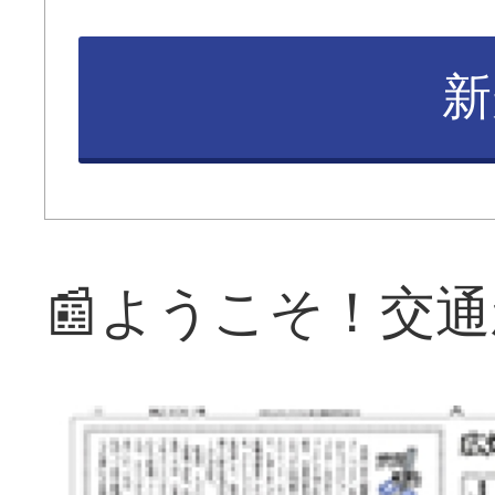
新
📰ようこそ！交