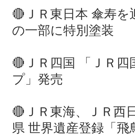
🔴ＪＲ東日本 傘寿
の一部に特別塗装
🔴ＪＲ四国 「ＪＲ
プ」発売
🔴ＪＲ東海、ＪＲ西
県 世界遺産登録「飛