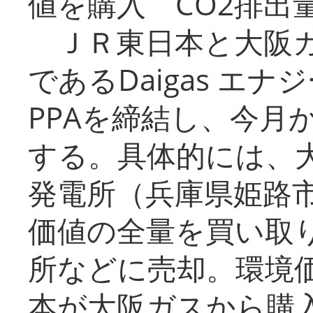
値を購入 CO2排出
ＪＲ東日本と大阪ガ
であるDaigas エ
PPAを締結し、今月
する。具体的には、
発電所（兵庫県姫路
価値の全量を買い取
所などに売却。環境
本が大阪ガスから購