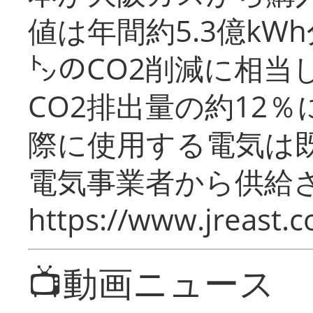
値は年間約5.3億kW
㌧のCO2削減に相当
CO2排出量の約12
際に使用する電気は
電気事業者から供給
https://www.jreast.co
📺動画ニュース