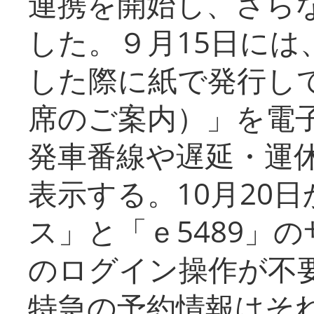
連携を開始し、さら
した。９月15日には
した際に紙で発行し
席のご案内）」を電
発車番線や遅延・運
表示する。10月20
ス」と「ｅ5489」
のログイン操作が不
特急の予約情報はそ