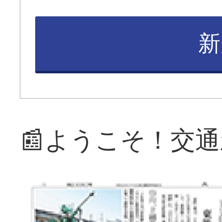
新
📰ようこそ！交