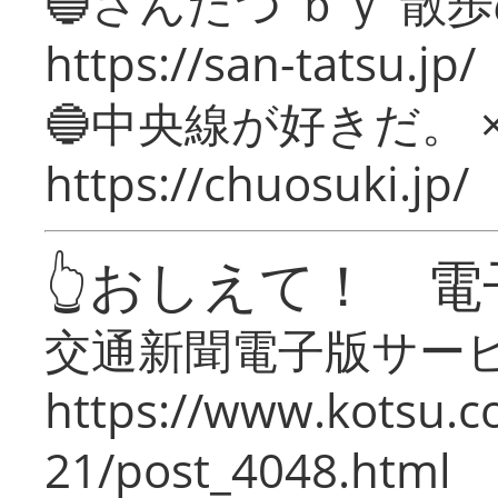
🔵さんたつ ｂｙ 散
https://san-tatsu.jp/
🔵中央線が好きだ。 
https://chuosuki.jp/
👆おしえて！ 電
交通新聞電子版サー
https://www.kotsu.c
21/post_4048.html