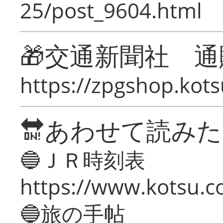
25/post_9604.html
🎁交通新聞社 通
https://zpgshop.kots
🔛あわせて読み
🔵ＪＲ時刻表
https://www.kotsu.co
🔵旅の手帖