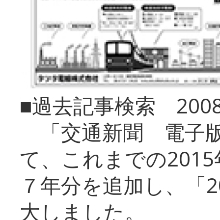
■過去記事検索 20
「交通新聞 電子版
て、これまでの201
７年分を追加し、「2
大しました