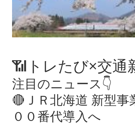
📶トレたび×交通
注目のニュース👇
🔴ＪＲ北海道 新型
００番代導入へ