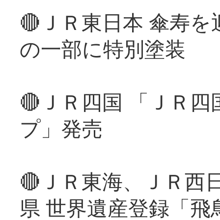
🔴ＪＲ東日本 傘寿
の一部に特別塗装
🔴ＪＲ四国 「ＪＲ
プ」発売
🔴ＪＲ東海、ＪＲ西
県 世界遺産登録「飛