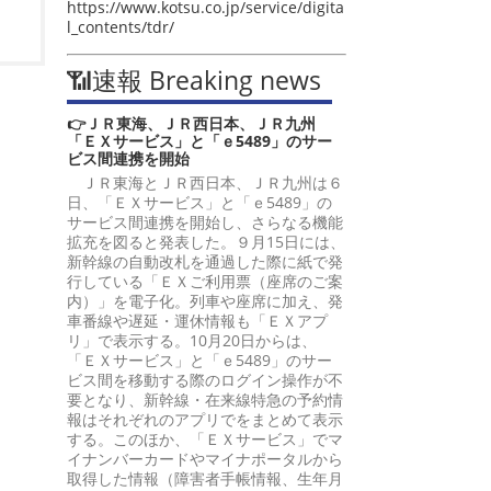
https://www.kotsu.co.jp/service/digita
l_contents/tdr/
📶速報 Breaking news
👉ＪＲ東海、ＪＲ西日本、ＪＲ九州
「ＥＸサービス」と「ｅ5489」のサー
ビス間連携を開始
ＪＲ東海とＪＲ西日本、ＪＲ九州は６
日、「ＥＸサービス」と「ｅ5489」の
サービス間連携を開始し、さらなる機能
拡充を図ると発表した。９月15日には、
新幹線の自動改札を通過した際に紙で発
行している「ＥＸご利用票（座席のご案
内）」を電子化。列車や座席に加え、発
車番線や遅延・運休情報も「ＥＸアプ
リ」で表示する。10月20日からは、
「ＥＸサービス」と「ｅ5489」のサー
ビス間を移動する際のログイン操作が不
要となり、新幹線・在来線特急の予約情
報はそれぞれのアプリでをまとめて表示
する。このほか、「ＥＸサービス」でマ
イナンバーカードやマイナポータルから
取得した情報（障害者手帳情報、生年月