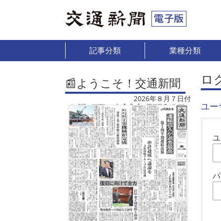
記事分類
業種分類
ロ
📰ようこそ！交通新聞
2026年８月７日付
ユー
ユ
パ