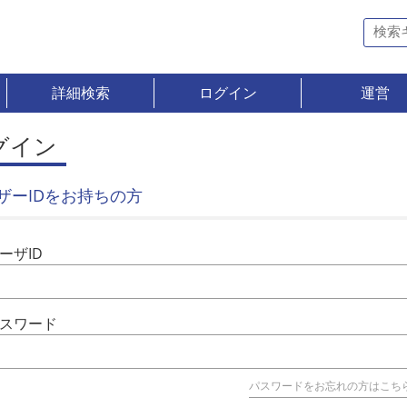
詳細検索
ログイン
運営
グイン
ザーIDをお持ちの方
ーザID
スワード
パスワードをお忘れの方はこち