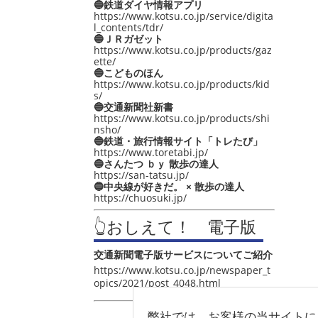
🔵鉄道ダイヤ情報アプリ
https://www.kotsu.co.jp/service/digita
l_contents/tdr/
🔵ＪＲガゼット
https://www.kotsu.co.jp/products/gaz
ette/
🔵こどものほん
https://www.kotsu.co.jp/products/kid
s/
🔵交通新聞社新書
https://www.kotsu.co.jp/products/shi
nsho/
🔵鉄道・旅行情報サイト「トレたび」
https://www.toretabi.jp/
🔵さんたつ ｂｙ 散歩の達人
https://san-tatsu.jp/
🔵中央線が好きだ。 × 散歩の達人
https://chuosuki.jp/
👆おしえて！ 電子版
交通新聞電子版サービスについてご紹介
https://www.kotsu.co.jp/newspaper_t
opics/2021/post_4048.html
弊社では、お客様の当サイトに