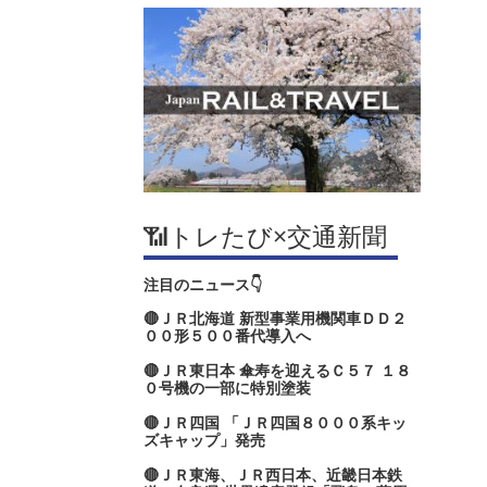
📶トレたび×交通新聞
注目のニュース👇
🔴ＪＲ北海道 新型事業用機関車ＤＤ２
００形５００番代導入へ
🔴ＪＲ東日本 傘寿を迎えるＣ５７ １８
０号機の一部に特別塗装
🔴ＪＲ四国 「ＪＲ四国８０００系キッ
ズキャップ」発売
🔴ＪＲ東海、ＪＲ西日本、近畿日本鉄