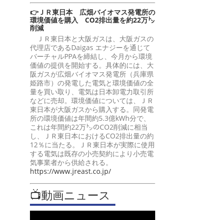
👉ＪＲ東日本 広畑バイオマス発電所の
環境価値を購入 CO2排出量を約22万㌧
削減
ＪＲ東日本と大阪ガスは、大阪ガスの
代理店であるDaigas エナジーを通じて
バーチャルPPAを締結し、今月から環境
価値の提供を開始する。具体的には、大
阪ガスが広畑バイオマス発電所（兵庫県
姫路市）の発電した電気と環境価値の全
量を買い取り、電気は日本卸電力取引所
などに売却。環境価値については、ＪＲ
東日本が大阪ガスから購入する。同発電
所の環境価値は年間約5.3億kWh分で、
これは年間約22万㌧のCO2削減に相当
し、ＪＲ東日本におけるCO2排出量の約
12％に当たる。ＪＲ東日本が実際に使用
する電気は既存の小売契約により小売電
気事業者から供給される。
https://www.jreast.co.jp/
📺動画ニュース