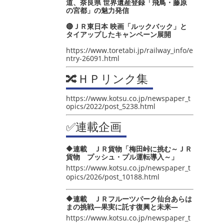
道、奈良県 世界遺産登録「飛鳥・藤原
の宮都」の魅力発信
🔴ＪＲ東日本 映画「ルックバック」と
タイアップしたキャンペーン展開
https://www.toretabi.jp/railway_info/e
ntry-26091.html
🔀ＨＰリンク集
https://www.kotsu.co.jp/newspaper_t
opics/2022/post_5238.html
✅連載企画
🔶連載 ＪＲ貨物「梅田峠に挑む～ＪＲ
貨物 プッシュ・プル運転導入～」
https://www.kotsu.co.jp/newspaper_t
opics/2026/post_10188.html
🔶連載 ＪＲフルーツパーク仙台あらは
まの挑戦―果実に託す復興と未来―
https://www.kotsu.co.jp/newspaper_t