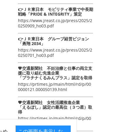
👉ＪＲ東日本 モビリティ事業で中長期
戦略「PRIDE & INTEGRITY」策定
https://www.jreast.co.jp/press/2025/2
0250909_ho03.pdf
👉ＪＲ東日本 グループ経営ビジョン
「勇翔 2034」
https://www.jreast.co.jp/press/2025/2
0250701_ho03.pdf
💖交通新聞社 不妊治療と仕事の両立支
援に取り組む先進企業
「プラチナくるみんプラス」認定を取得
https://prtimes.jp/main/html/rd/p/00
0000121.000050139.html
💖交通新聞社 女性活躍推進企業
「えるぼし」認定の最高位（３つ星）取
得
https://prtimes.jp/main/html/rd/p/00
0000105.000050139.html
ため
この画面を表示しな