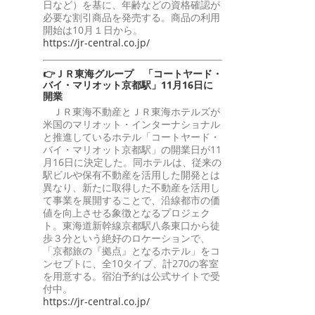
日など）を基に、年齢などの資格確認が
必要な割引商品を発売する。商品の利用
開始は10月１日から。
https://jr-central.co.jp/
👉ＪＲ東海グループ 「コートヤード・
バイ・マリオット京都駅」11月16日に
開業
ＪＲ東海不動産とＪＲ東海ホテルズが
米国のマリオット・インターナショナル
と推進しているホテル「コートヤード・
バイ・マリオット京都駅」の開業日が11
月16日に決定した。同ホテルは、従来の
駅ビルや保有不動産を活用した開発とは
異なり、新たに取得した不動産を活用し
て事業を展開することで、沿線都市の価
値を向上させる象徴となるプロジェク
ト。東海道新幹線京都駅八条東口から徒
歩３分という絶好のロケーションで、
「京都旅の『拠点』となるホテル」をコ
ンセプトに、全10タイプ、計270の客室
を用意する。宿泊予約は公式サイトで受
付中。
https://jr-central.co.jp/