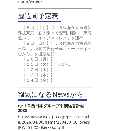
nbun/videos
🆕週間予定表
【８日（土）】◇ＪＲ東海が東海道新
幹線東京―新大阪間で翌朝到着の「東海
道ルミエールエクスプレス」を運行
【９日（日）】◇ＪＲ東海が東海道線
三島―大垣間で夜行列車「ムーンライト
ながら」を復刻運転
【１０日（月）】
【１１日（火）】◇山の日
【１２日（水）】
【１３日（木）】
【１４日（金）】
📶気になるNewsから
👉ＪＲ西日本グループ中期経営計画
2030
https://www.westjr.co.jp/press/articl
e/2026/04/30/items/260430_00_press_
JRWEST2030keikaku.pdf