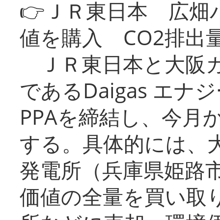
👉ＪＲ東日本 広畑
値を購入 CO2排出
ＪＲ東日本と大阪ガ
であるDaigas エ
PPAを締結し、今月
する。具体的には、
発電所（兵庫県姫路
価値の全量を買い取