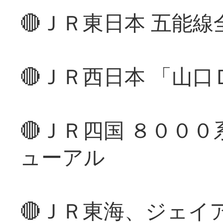
🔴ＪＲ東日本 五能
🔴ＪＲ西日本 「山
🔴ＪＲ四国 ８００
ューアル
🔴ＪＲ東海、ジェイ