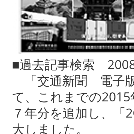
■過去記事検索 20
「交通新聞 電子版
て、これまでの201
７年分を追加し、「2
大しました