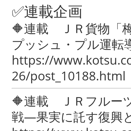
✅連載企画
🔶連載 ＪＲ貨物
プッシュ・プル運転
https://www.kotsu.c
26/post_10188.html
🔶連載 ＪＲフルー
戦―果実に託す復興