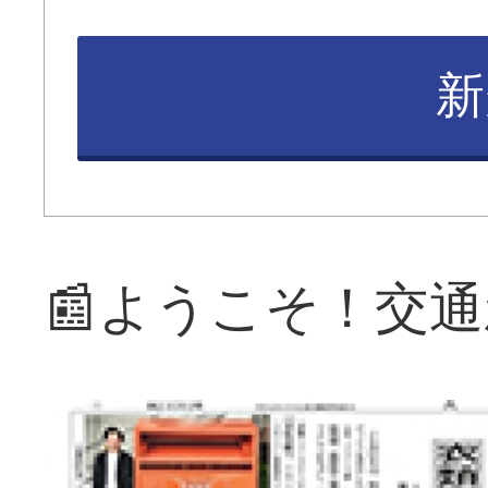
新
📰ようこそ！交