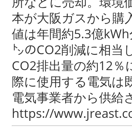
所などに売却。環境
本が大阪ガスから購
値は年間約5.3億kW
㌧のCO2削減に相当
CO2排出量の約12
際に使用する電気は
電気事業者から供給
https://www.jreast.co