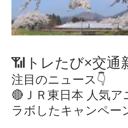
📶トレたび×交通
注目のニュース👇
🔴ＪＲ東日本 人気
ラボしたキャンペー