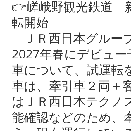
👉嵯峨野観光鉄道
転開始
ＪＲ西日本グループ
2027年春にデビュ
車について、試運転
車は、牽引車２両＋
はＪＲ西日本テクノ
能確認などのため、