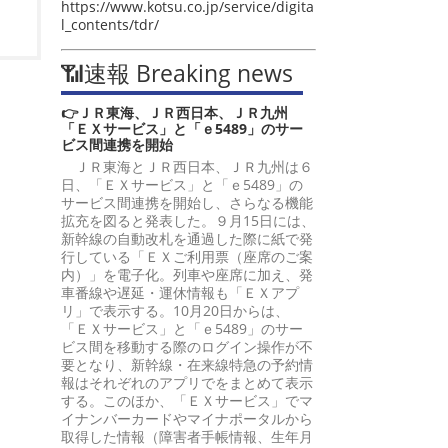
https://www.kotsu.co.jp/service/digita
l_contents/tdr/
📶速報 Breaking news
👉ＪＲ東海、ＪＲ西日本、ＪＲ九州
「ＥＸサービス」と「ｅ5489」のサー
ビス間連携を開始
ＪＲ東海とＪＲ西日本、ＪＲ九州は６
日、「ＥＸサービス」と「ｅ5489」の
サービス間連携を開始し、さらなる機能
拡充を図ると発表した。９月15日には、
新幹線の自動改札を通過した際に紙で発
行している「ＥＸご利用票（座席のご案
内）」を電子化。列車や座席に加え、発
車番線や遅延・運休情報も「ＥＸアプ
リ」で表示する。10月20日からは、
「ＥＸサービス」と「ｅ5489」のサー
ビス間を移動する際のログイン操作が不
要となり、新幹線・在来線特急の予約情
報はそれぞれのアプリでをまとめて表示
する。このほか、「ＥＸサービス」でマ
イナンバーカードやマイナポータルから
取得した情報（障害者手帳情報、生年月