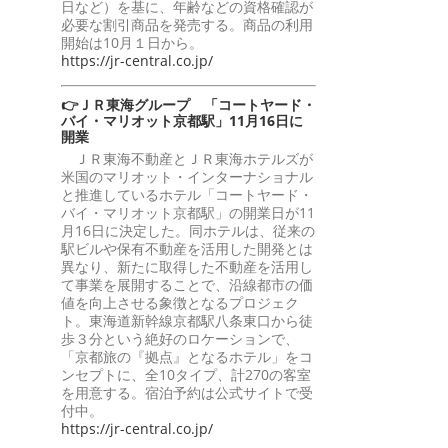
日など）を基に、年齢などの資格確認が
必要な割引商品を発売する。商品の利用
開始は10月１日から。
https://jr-central.co.jp/
👉ＪＲ東海グループ 「コートヤード・
バイ・マリオット京都駅」11月16日に
開業
ＪＲ東海不動産とＪＲ東海ホテルズが
米国のマリオット・インターナショナル
と推進しているホテル「コートヤード・
バイ・マリオット京都駅」の開業日が11
月16日に決定した。同ホテルは、従来の
駅ビルや保有不動産を活用した開発とは
異なり、新たに取得した不動産を活用し
て事業を展開することで、沿線都市の価
値を向上させる象徴となるプロジェク
ト。東海道新幹線京都駅八条東口から徒
歩３分という絶好のロケーションで、
「京都旅の『拠点』となるホテル」をコ
ンセプトに、全10タイプ、計270の客室
を用意する。宿泊予約は公式サイトで受
付中。
https://jr-central.co.jp/