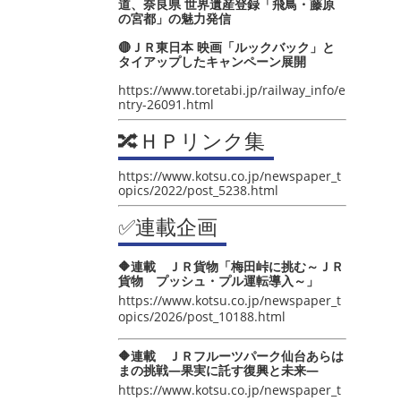
道、奈良県 世界遺産登録「飛鳥・藤原
の宮都」の魅力発信
🔴ＪＲ東日本 映画「ルックバック」と
タイアップしたキャンペーン展開
https://www.toretabi.jp/railway_info/e
ntry-26091.html
🔀ＨＰリンク集
https://www.kotsu.co.jp/newspaper_t
opics/2022/post_5238.html
✅連載企画
🔶連載 ＪＲ貨物「梅田峠に挑む～ＪＲ
貨物 プッシュ・プル運転導入～」
https://www.kotsu.co.jp/newspaper_t
opics/2026/post_10188.html
🔶連載 ＪＲフルーツパーク仙台あらは
まの挑戦―果実に託す復興と未来―
https://www.kotsu.co.jp/newspaper_t