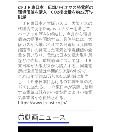
👉ＪＲ東日本 広畑バイオマス発電所の
環境価値を購入 CO2排出量を約22万㌧
削減
ＪＲ東日本と大阪ガスは、大阪ガスの
代理店であるDaigas エナジーを通じて
バーチャルPPAを締結し、今月から環境
価値の提供を開始する。具体的には、大
阪ガスが広畑バイオマス発電所（兵庫県
姫路市）の発電した電気と環境価値の全
量を買い取り、電気は日本卸電力取引所
などに売却。環境価値については、ＪＲ
東日本が大阪ガスから購入する。同発電
所の環境価値は年間約5.3億kWh分で、
これは年間約22万㌧のCO2削減に相当
し、ＪＲ東日本におけるCO2排出量の約
12％に当たる。ＪＲ東日本が実際に使用
する電気は既存の小売契約により小売電
気事業者から供給される。
https://www.jreast.co.jp/
📺動画ニュース