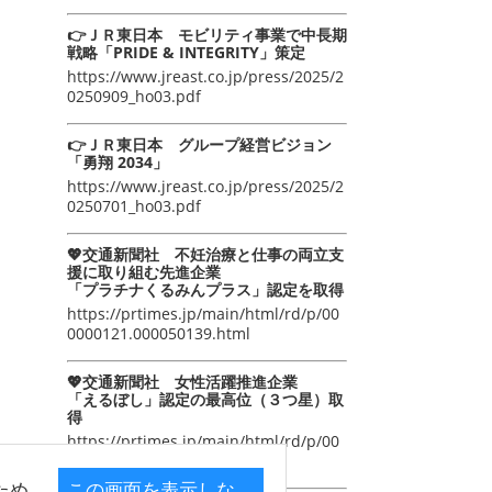
👉ＪＲ東日本 モビリティ事業で中長期
戦略「PRIDE & INTEGRITY」策定
https://www.jreast.co.jp/press/2025/2
0250909_ho03.pdf
👉ＪＲ東日本 グループ経営ビジョン
「勇翔 2034」
https://www.jreast.co.jp/press/2025/2
0250701_ho03.pdf
💖交通新聞社 不妊治療と仕事の両立支
援に取り組む先進企業
「プラチナくるみんプラス」認定を取得
https://prtimes.jp/main/html/rd/p/00
0000121.000050139.html
💖交通新聞社 女性活躍推進企業
「えるぼし」認定の最高位（３つ星）取
得
https://prtimes.jp/main/html/rd/p/00
0000105.000050139.html
ため
この画面を表示しな