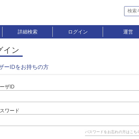
詳細検索
ログイン
運営
グイン
ザーIDをお持ちの方
ーザID
スワード
パスワードをお忘れの方はこち