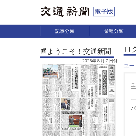
記事分類
業種分類
ロ
📰ようこそ！交通新聞
2026年８月７日付
ユー
ユ
パ