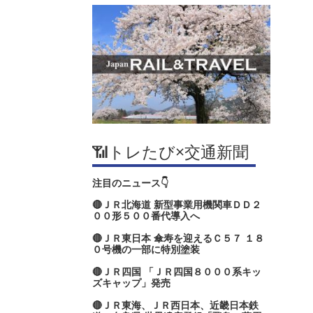
📶トレたび×交通新聞
注目のニュース👇
🔴ＪＲ北海道 新型事業用機関車ＤＤ２
００形５００番代導入へ
🔴ＪＲ東日本 傘寿を迎えるＣ５７ １８
０号機の一部に特別塗装
🔴ＪＲ四国 「ＪＲ四国８０００系キッ
ズキャップ」発売
🔴ＪＲ東海、ＪＲ西日本、近畿日本鉄