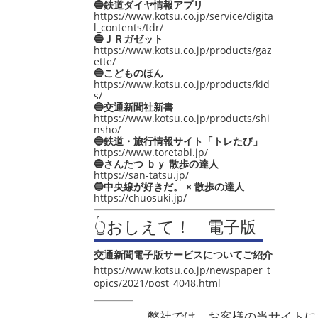
🔵鉄道ダイヤ情報アプリ
https://www.kotsu.co.jp/service/digita
l_contents/tdr/
🔵ＪＲガゼット
https://www.kotsu.co.jp/products/gaz
ette/
🔵こどものほん
https://www.kotsu.co.jp/products/kid
s/
🔵交通新聞社新書
https://www.kotsu.co.jp/products/shi
nsho/
🔵鉄道・旅行情報サイト「トレたび」
https://www.toretabi.jp/
🔵さんたつ ｂｙ 散歩の達人
https://san-tatsu.jp/
🔵中央線が好きだ。 × 散歩の達人
https://chuosuki.jp/
👆おしえて！ 電子版
交通新聞電子版サービスについてご紹介
https://www.kotsu.co.jp/newspaper_t
opics/2021/post_4048.html
弊社では、お客様の当サイトに