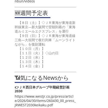
nbun/videos
🆕週間予定表
【８日（土）】◇ＪＲ東海が東海道新
幹線東京―新大阪間で翌朝到着の「東海
道ルミエールエクスプレス」を運行
【９日（日）】◇ＪＲ東海が東海道線
三島―大垣間で夜行列車「ムーンライト
ながら」を復刻運転
【１０日（月）】
【１１日（火）】◇山の日
【１２日（水）】
【１３日（木）】
【１４日（金）】
📶気になるNewsから
👉ＪＲ西日本グループ中期経営計画
2030
https://www.westjr.co.jp/press/articl
e/2026/04/30/items/260430_00_press_
JRWEST2030keikaku.pdf