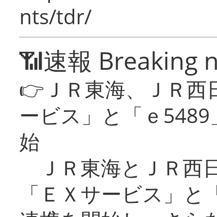
nts/tdr/
📶速報 Breaking 
👉ＪＲ東海、ＪＲ西
ービス」と「ｅ548
始
ＪＲ東海とＪＲ西日
「ＥＸサービス」と「