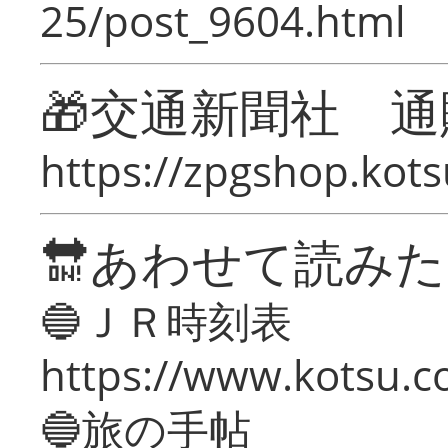
25/post_9604.html
🎁交通新聞社 通
https://zpgshop.kots
🔛あわせて読み
🔵ＪＲ時刻表
https://www.kotsu.co
🔵旅の手帖