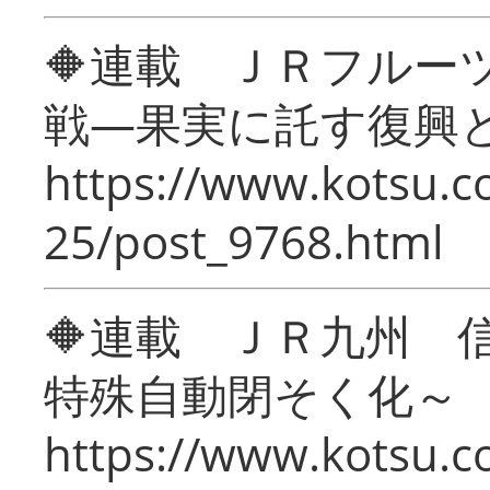
🔶連載 ＪＲフルー
戦―果実に託す復興
https://www.kotsu.c
25/post_9768.html
🔶連載 ＪＲ九州 
特殊自動閉そく化～
https://www.kotsu.c