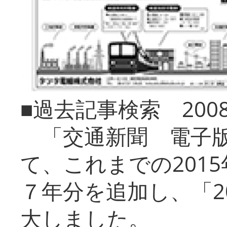
■過去記事検索 20
「交通新聞 電子版
て、これまでの201
７年分を追加し、「2
大しました