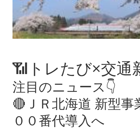
📶トレたび×交通
注目のニュース👇
🔴ＪＲ北海道 新型
００番代導入へ