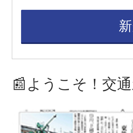
新
📰ようこそ！交