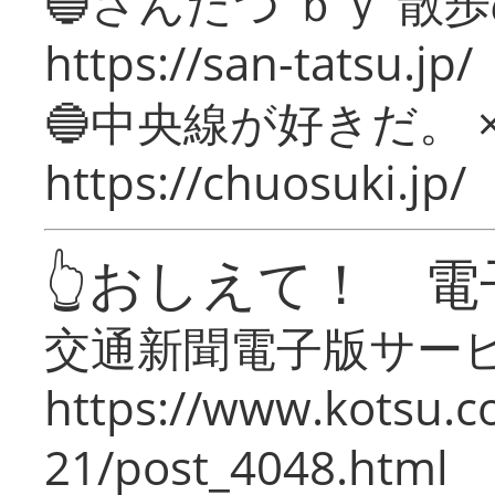
🔵さんたつ ｂｙ 散
https://san-tatsu.jp/
🔵中央線が好きだ。 
https://chuosuki.jp/
👆おしえて！ 電
交通新聞電子版サー
https://www.kotsu.c
21/post_4048.html