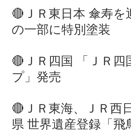
🔴ＪＲ東日本 傘寿
の一部に特別塗装
🔴ＪＲ四国 「ＪＲ
プ」発売
🔴ＪＲ東海、ＪＲ西
県 世界遺産登録「飛