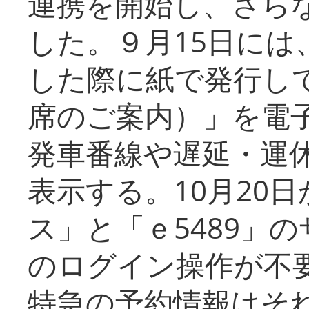
連携を開始し、さら
した。９月15日には
した際に紙で発行し
席のご案内）」を電
発車番線や遅延・運
表示する。10月20
ス」と「ｅ5489」
のログイン操作が不
特急の予約情報はそ