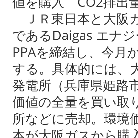
値を購入 CO2排出
ＪＲ東日本と大阪ガ
であるDaigas エ
PPAを締結し、今月
する。具体的には、
発電所（兵庫県姫路
価値の全量を買い取
所などに売却。環境
本が大阪ガスから購