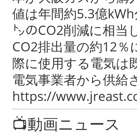
値は年間約5.3億kW
㌧のCO2削減に相当
CO2排出量の約12
際に使用する電気は
電気事業者から供給
https://www.jreast.co
📺動画ニュース