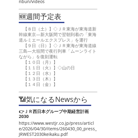
nbun/videos
🆕週間予定表
【８日（土）】◇ＪＲ東海が東海道新
幹線東京―新大阪間で翌朝到着の「東海
道ルミエールエクスプレス」を運行
【９日（日）】◇ＪＲ東海が東海道線
三島―大垣間で夜行列車「ムーンライト
ながら」を復刻運転
【１０日（月）】
【１１日（火）】◇山の日
【１２日（水）】
【１３日（木）】
【１４日（金）】
📶気になるNewsから
👉ＪＲ西日本グループ中期経営計画
2030
https://www.westjr.co.jp/press/articl
e/2026/04/30/items/260430_00_press_
JRWEST2030keikaku.pdf