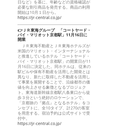
日など）を基に、年齢などの資格確認が
必要な割引商品を発売する。商品の利用
開始は10月１日から。
https://jr-central.co.jp/
👉ＪＲ東海グループ 「コートヤード・
バイ・マリオット京都駅」11月16日に
開業
ＪＲ東海不動産とＪＲ東海ホテルズが
米国のマリオット・インターナショナル
と推進しているホテル「コートヤード・
バイ・マリオット京都駅」の開業日が11
月16日に決定した。同ホテルは、従来の
駅ビルや保有不動産を活用した開発とは
異なり、新たに取得した不動産を活用し
て事業を展開することで、沿線都市の価
値を向上させる象徴となるプロジェク
ト。東海道新幹線京都駅八条東口から徒
歩３分という絶好のロケーションで、
「京都旅の『拠点』となるホテル」をコ
ンセプトに、全10タイプ、計270の客室
を用意する。宿泊予約は公式サイトで受
付中。
https://jr-central.co.jp/