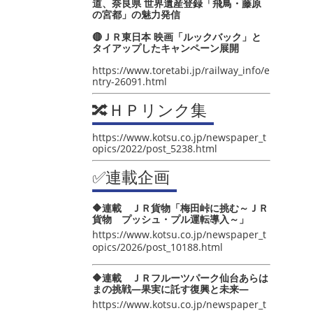
道、奈良県 世界遺産登録「飛鳥・藤原
の宮都」の魅力発信
🔴ＪＲ東日本 映画「ルックバック」と
タイアップしたキャンペーン展開
https://www.toretabi.jp/railway_info/e
ntry-26091.html
🔀ＨＰリンク集
https://www.kotsu.co.jp/newspaper_t
opics/2022/post_5238.html
✅連載企画
🔶連載 ＪＲ貨物「梅田峠に挑む～ＪＲ
貨物 プッシュ・プル運転導入～」
https://www.kotsu.co.jp/newspaper_t
opics/2026/post_10188.html
🔶連載 ＪＲフルーツパーク仙台あらは
まの挑戦―果実に託す復興と未来―
https://www.kotsu.co.jp/newspaper_t