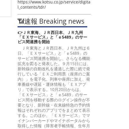
https://www.kotsu.co.jp/service/digita
l_contents/tdr/
📶速報 Breaking news
👉ＪＲ東海、ＪＲ西日本、ＪＲ九州
「ＥＸサービス」と「ｅ5489」のサー
ビス間連携を開始
ＪＲ東海とＪＲ西日本、ＪＲ九州は６
日、「ＥＸサービス」と「ｅ5489」の
サービス間連携を開始し、さらなる機能
拡充を図ると発表した。９月15日には、
新幹線の自動改札を通過した際に紙で発
行している「ＥＸご利用票（座席のご案
内）」を電子化。列車や座席に加え、発
車番線や遅延・運休情報も「ＥＸアプ
リ」で表示する。10月20日からは、
「ＥＸサービス」と「ｅ5489」のサー
ビス間を移動する際のログイン操作が不
要となり、新幹線・在来線特急の予約情
報はそれぞれのアプリでをまとめて表示
する。このほか、「ＥＸサービス」でマ
イナンバーカードやマイナポータルから
取得した情報（障害者手帳情報、生年月