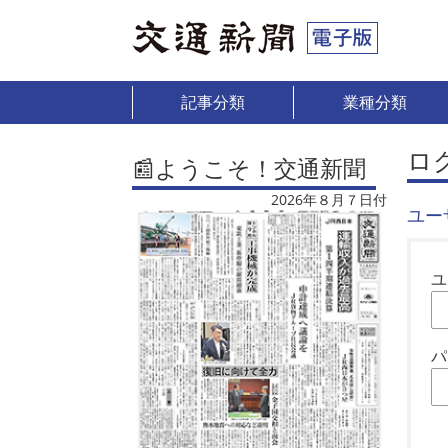
記事分類
業種分類
ロ
📰ようこそ！交通新聞
2026年８月７日付
ユー
ユ
パ