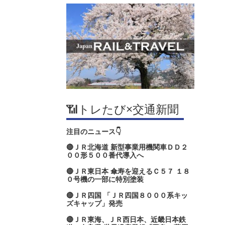
📶トレたび×交通新聞
注目のニュース👇
🔴ＪＲ北海道 新型事業用機関車ＤＤ２
００形５００番代導入へ
🔴ＪＲ東日本 傘寿を迎えるＣ５７ １８
０号機の一部に特別塗装
🔴ＪＲ四国 「ＪＲ四国８０００系キッ
ズキャップ」発売
🔴ＪＲ東海、ＪＲ西日本、近畿日本鉄