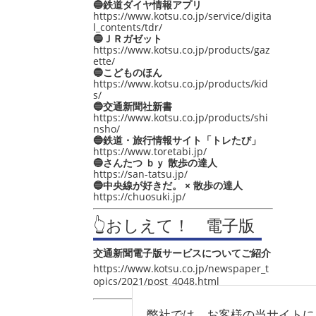
🔵鉄道ダイヤ情報アプリ
https://www.kotsu.co.jp/service/digita
l_contents/tdr/
🔵ＪＲガゼット
https://www.kotsu.co.jp/products/gaz
ette/
🔵こどものほん
https://www.kotsu.co.jp/products/kid
s/
🔵交通新聞社新書
https://www.kotsu.co.jp/products/shi
nsho/
🔵鉄道・旅行情報サイト「トレたび」
https://www.toretabi.jp/
🔵さんたつ ｂｙ 散歩の達人
https://san-tatsu.jp/
🔵中央線が好きだ。 × 散歩の達人
https://chuosuki.jp/
👆おしえて！ 電子版
交通新聞電子版サービスについてご紹介
https://www.kotsu.co.jp/newspaper_t
opics/2021/post_4048.html
弊社では、お客様の当サイトに