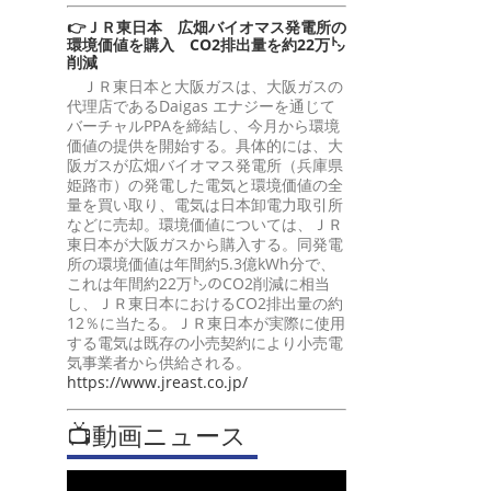
👉ＪＲ東日本 広畑バイオマス発電所の
環境価値を購入 CO2排出量を約22万㌧
削減
ＪＲ東日本と大阪ガスは、大阪ガスの
代理店であるDaigas エナジーを通じて
バーチャルPPAを締結し、今月から環境
価値の提供を開始する。具体的には、大
阪ガスが広畑バイオマス発電所（兵庫県
姫路市）の発電した電気と環境価値の全
量を買い取り、電気は日本卸電力取引所
などに売却。環境価値については、ＪＲ
東日本が大阪ガスから購入する。同発電
所の環境価値は年間約5.3億kWh分で、
これは年間約22万㌧のCO2削減に相当
し、ＪＲ東日本におけるCO2排出量の約
12％に当たる。ＪＲ東日本が実際に使用
する電気は既存の小売契約により小売電
気事業者から供給される。
https://www.jreast.co.jp/
📺動画ニュース