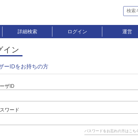
詳細検索
ログイン
運営
グイン
ザーIDをお持ちの方
ーザID
スワード
パスワードをお忘れの方はこち