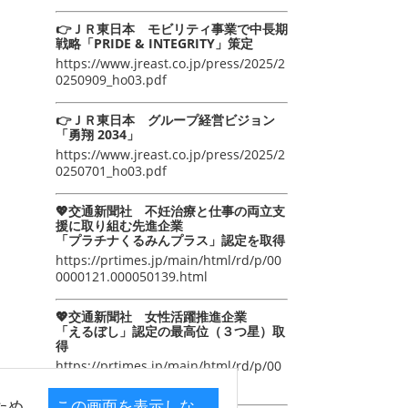
👉ＪＲ東日本 モビリティ事業で中長期
戦略「PRIDE & INTEGRITY」策定
https://www.jreast.co.jp/press/2025/2
0250909_ho03.pdf
👉ＪＲ東日本 グループ経営ビジョン
「勇翔 2034」
https://www.jreast.co.jp/press/2025/2
0250701_ho03.pdf
💖交通新聞社 不妊治療と仕事の両立支
援に取り組む先進企業
「プラチナくるみんプラス」認定を取得
https://prtimes.jp/main/html/rd/p/00
0000121.000050139.html
💖交通新聞社 女性活躍推進企業
「えるぼし」認定の最高位（３つ星）取
得
https://prtimes.jp/main/html/rd/p/00
0000105.000050139.html
ため
この画面を表示しな