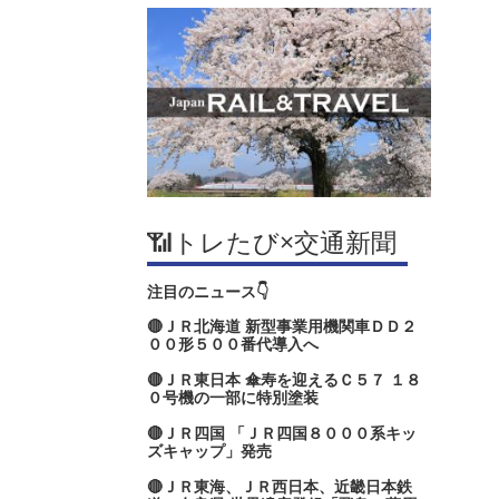
📶トレたび×交通新聞
注目のニュース👇
🔴ＪＲ北海道 新型事業用機関車ＤＤ２
００形５００番代導入へ
🔴ＪＲ東日本 傘寿を迎えるＣ５７ １８
０号機の一部に特別塗装
🔴ＪＲ四国 「ＪＲ四国８０００系キッ
ズキャップ」発売
🔴ＪＲ東海、ＪＲ西日本、近畿日本鉄