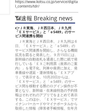
https://www.kotsu.co.jp/service/digita
l_contents/tdr/
📶速報 Breaking news
👉ＪＲ東海、ＪＲ西日本、ＪＲ九州
「ＥＸサービス」と「ｅ5489」のサー
ビス間連携を開始
ＪＲ東海とＪＲ西日本、ＪＲ九州は６
日、「ＥＸサービス」と「ｅ5489」の
サービス間連携を開始し、さらなる機能
拡充を図ると発表した。９月15日には、
新幹線の自動改札を通過した際に紙で発
行している「ＥＸご利用票（座席のご案
内）」を電子化。列車や座席に加え、発
車番線や遅延・運休情報も「ＥＸアプ
リ」で表示する。10月20日からは、
「ＥＸサービス」と「ｅ5489」のサー
ビス間を移動する際のログイン操作が不
要となり、新幹線・在来線特急の予約情
報はそれぞれのアプリでをまとめて表示
する。このほか、「ＥＸサービス」でマ
イナンバーカードやマイナポータルから
取得した情報（障害者手帳情報、生年月