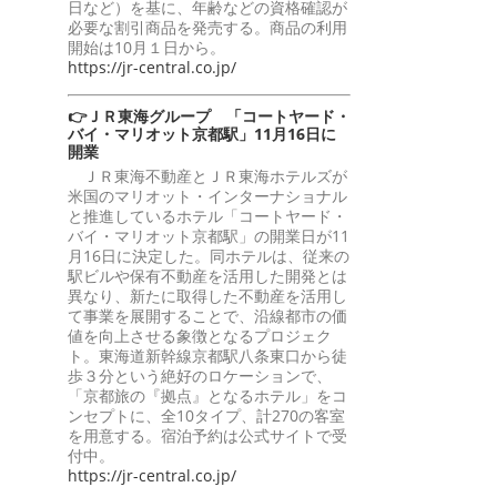
日など）を基に、年齢などの資格確認が
必要な割引商品を発売する。商品の利用
開始は10月１日から。
https://jr-central.co.jp/
👉ＪＲ東海グループ 「コートヤード・
バイ・マリオット京都駅」11月16日に
開業
ＪＲ東海不動産とＪＲ東海ホテルズが
米国のマリオット・インターナショナル
と推進しているホテル「コートヤード・
バイ・マリオット京都駅」の開業日が11
月16日に決定した。同ホテルは、従来の
駅ビルや保有不動産を活用した開発とは
異なり、新たに取得した不動産を活用し
て事業を展開することで、沿線都市の価
値を向上させる象徴となるプロジェク
ト。東海道新幹線京都駅八条東口から徒
歩３分という絶好のロケーションで、
「京都旅の『拠点』となるホテル」をコ
ンセプトに、全10タイプ、計270の客室
を用意する。宿泊予約は公式サイトで受
付中。
https://jr-central.co.jp/