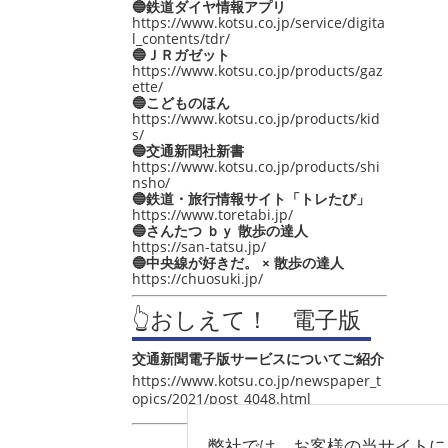
🔵鉄道ダイヤ情報アプリ
https://www.kotsu.co.jp/service/digita
l_contents/tdr/
🔵ＪＲガゼット
https://www.kotsu.co.jp/products/gaz
ette/
🔵こどものほん
https://www.kotsu.co.jp/products/kid
s/
🔵交通新聞社新書
https://www.kotsu.co.jp/products/shi
nsho/
🔵鉄道・旅行情報サイト「トレたび」
https://www.toretabi.jp/
🔵さんたつ ｂｙ 散歩の達人
https://san-tatsu.jp/
🔵中央線が好きだ。 × 散歩の達人
https://chuosuki.jp/
👆おしえて！ 電子版
交通新聞電子版サービスについてご紹介
https://www.kotsu.co.jp/newspaper_t
opics/2021/post_4048.html
弊社では、お客様の当サイトに