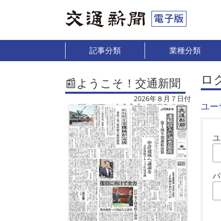
記事分類
業種分類
ロ
📰ようこそ！交通新聞
2026年８月７日付
ユー
ユ
パ