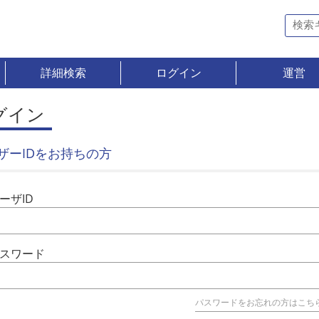
詳細検索
ログイン
運営
グイン
ザーIDをお持ちの方
ーザID
スワード
パスワードをお忘れの方はこち