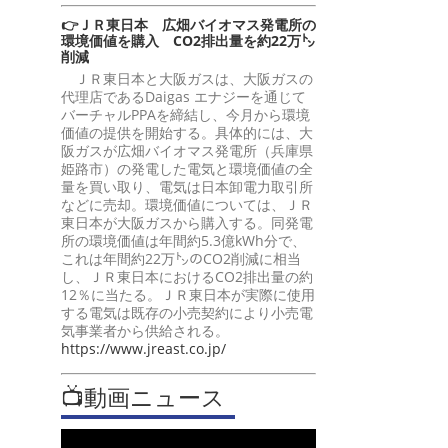
👉ＪＲ東日本 広畑バイオマス発電所の
環境価値を購入 CO2排出量を約22万㌧
削減
ＪＲ東日本と大阪ガスは、大阪ガスの
代理店であるDaigas エナジーを通じて
バーチャルPPAを締結し、今月から環境
価値の提供を開始する。具体的には、大
阪ガスが広畑バイオマス発電所（兵庫県
姫路市）の発電した電気と環境価値の全
量を買い取り、電気は日本卸電力取引所
などに売却。環境価値については、ＪＲ
東日本が大阪ガスから購入する。同発電
所の環境価値は年間約5.3億kWh分で、
これは年間約22万㌧のCO2削減に相当
し、ＪＲ東日本におけるCO2排出量の約
12％に当たる。ＪＲ東日本が実際に使用
する電気は既存の小売契約により小売電
気事業者から供給される。
https://www.jreast.co.jp/
📺動画ニュース