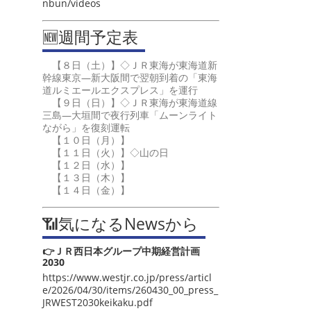
nbun/videos
🆕週間予定表
【８日（土）】◇ＪＲ東海が東海道新
幹線東京―新大阪間で翌朝到着の「東海
道ルミエールエクスプレス」を運行
【９日（日）】◇ＪＲ東海が東海道線
三島―大垣間で夜行列車「ムーンライト
ながら」を復刻運転
【１０日（月）】
【１１日（火）】◇山の日
【１２日（水）】
【１３日（木）】
【１４日（金）】
📶気になるNewsから
👉ＪＲ西日本グループ中期経営計画
2030
https://www.westjr.co.jp/press/articl
e/2026/04/30/items/260430_00_press_
JRWEST2030keikaku.pdf