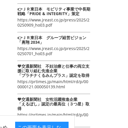
👉ＪＲ東日本 モビリティ事業で中長期
戦略「PRIDE & INTEGRITY」策定
https://www.jreast.co.jp/press/2025/2
0250909_ho03.pdf
👉ＪＲ東日本 グループ経営ビジョン
「勇翔 2034」
https://www.jreast.co.jp/press/2025/2
0250701_ho03.pdf
💖交通新聞社 不妊治療と仕事の両立支
援に取り組む先進企業
「プラチナくるみんプラス」認定を取得
https://prtimes.jp/main/html/rd/p/00
0000121.000050139.html
💖交通新聞社 女性活躍推進企業
「えるぼし」認定の最高位（３つ星）取
得
https://prtimes.jp/main/html/rd/p/00
0000105.000050139.html
ため
この画面を表示しな