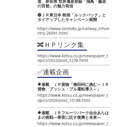
道、奈良県 世界遺産登録「飛鳥・藤原
の宮都」の魅力発信
🔴ＪＲ東日本 映画「ルックバック」と
タイアップしたキャンペーン展開
https://www.toretabi.jp/railway_info/e
ntry-26091.html
🔀ＨＰリンク集
https://www.kotsu.co.jp/newspaper_t
opics/2022/post_5238.html
✅連載企画
🔶連載 ＪＲ貨物「梅田峠に挑む～ＪＲ
貨物 プッシュ・プル運転導入～」
https://www.kotsu.co.jp/newspaper_t
opics/2026/post_10188.html
🔶連載 ＪＲフルーツパーク仙台あらは
まの挑戦―果実に託す復興と未来―
https://www.kotsu.co.jp/newspaper_t