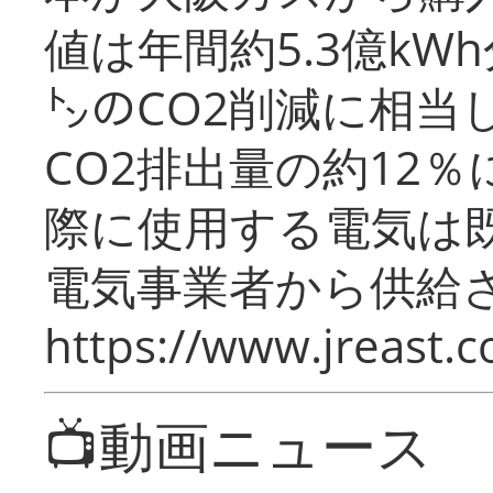
値は年間約5.3億kW
㌧のCO2削減に相当
CO2排出量の約12
際に使用する電気は
電気事業者から供給
https://www.jreast.co
📺動画ニュース