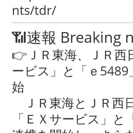
nts/tdr/
📶速報 Breaking 
👉ＪＲ東海、ＪＲ西
ービス」と「ｅ548
始
ＪＲ東海とＪＲ西日
「ＥＸサービス」と「