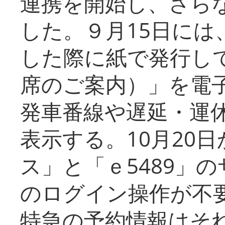
連携を開始し、さら
した。９月15日には
した際に紙で発行し
席のご案内）」を電
発車番線や遅延・運
表示する。10月20
ス」と「ｅ5489」
のログイン操作が不
特急の予約情報はそ