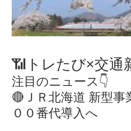
📶トレたび×交通
注目のニュース👇
🔴ＪＲ北海道 新型
００番代導入へ