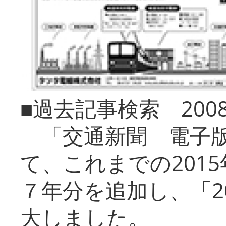
■過去記事検索 20
「交通新聞 電子版
て、これまでの201
７年分を追加し、「2
大しました