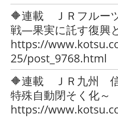
🔶連載 ＪＲフルー
戦―果実に託す復興
https://www.kotsu.c
25/post_9768.html
🔶連載 ＪＲ九州 
特殊自動閉そく化～
https://www.kotsu.c