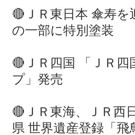
🔴ＪＲ東日本 傘寿
の一部に特別塗装
🔴ＪＲ四国 「ＪＲ
プ」発売
🔴ＪＲ東海、ＪＲ西
県 世界遺産登録「飛