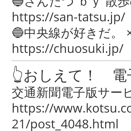
🔵さんたつ ｂｙ 散
https://san-tatsu.jp/
🔵中央線が好きだ。 
https://chuosuki.jp/
👆おしえて！ 電
交通新聞電子版サー
https://www.kotsu.c
21/post_4048.html