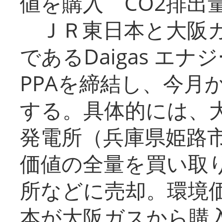
値を購入 CO2排出
ＪＲ東日本と大阪ガ
であるDaigas エ
PPAを締結し、今月
する。具体的には、
発電所（兵庫県姫路
価値の全量を買い取
所などに売却。環境
本が大阪ガスから購