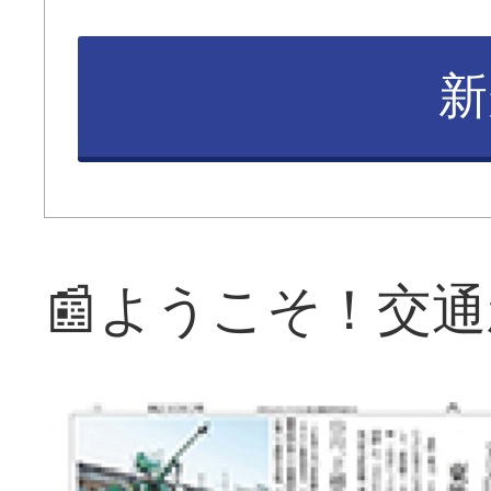
新
📰ようこそ！交