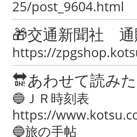
25/post_9604.html
🎁交通新聞社 通
https://zpgshop.kots
🔛あわせて読み
🔵ＪＲ時刻表
https://www.kotsu.co
🔵旅の手帖