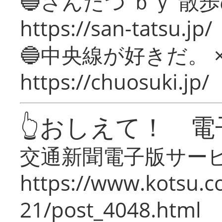
🔵さんたつ ｂｙ 散
https://san-tatsu.jp/
🔵中央線が好きだ。 
https://chuosuki.jp/
👆おしえて！ 電
交通新聞電子版サー
https://www.kotsu.c
21/post_4048.html