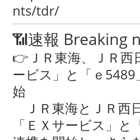
nts/tdr/
📶速報 Breaking 
👉ＪＲ東海、ＪＲ西
ービス」と「ｅ548
始
ＪＲ東海とＪＲ西日
「ＥＸサービス」と「