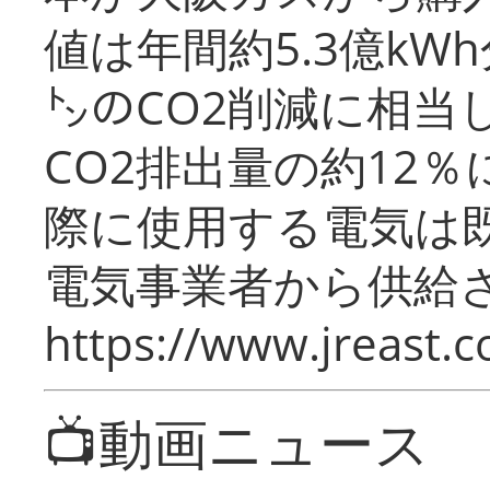
値は年間約5.3億kW
㌧のCO2削減に相当
CO2排出量の約12
際に使用する電気は
電気事業者から供給
https://www.jreast.co
📺動画ニュース