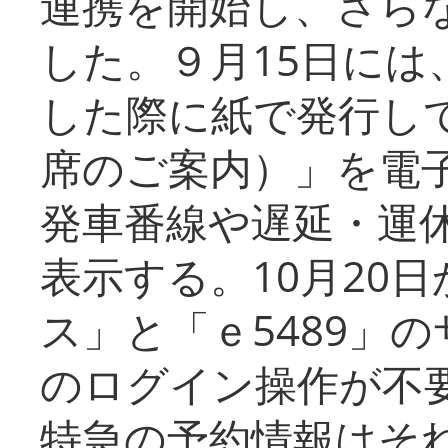
連携を開始し、さら
した。９月15日には
した際に紙で発行し
席のご案内）」を電
発車番線や遅延・運
表示する。10月20
ス」と「ｅ5489」
のログイン操作が不
特急の予約情報はそ