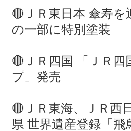
🔴ＪＲ東日本 傘寿
の一部に特別塗装
🔴ＪＲ四国 「ＪＲ
プ」発売
🔴ＪＲ東海、ＪＲ西
県 世界遺産登録「飛