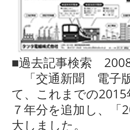
■過去記事検索 20
「交通新聞 電子版
て、これまでの201
７年分を追加し、「2
大しました