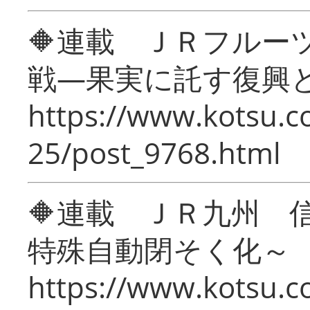
🔶連載 ＪＲフルー
戦―果実に託す復興
https://www.kotsu.c
25/post_9768.html
🔶連載 ＪＲ九州 
特殊自動閉そく化～
https://www.kotsu.c