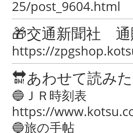
25/post_9604.html
🎁交通新聞社 通
https://zpgshop.kots
🔛あわせて読み
🔵ＪＲ時刻表
https://www.kotsu.co
🔵旅の手帖