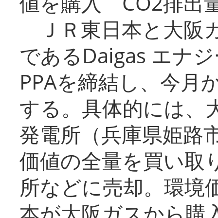
値を購入 CO2排出
ＪＲ東日本と大阪ガ
であるDaigas エ
PPAを締結し、今月
する。具体的には、
発電所（兵庫県姫路
価値の全量を買い取
所などに売却。環境
本が大阪ガスから購