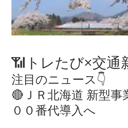
📶トレたび×交通
注目のニュース👇
🔴ＪＲ北海道 新型
００番代導入へ