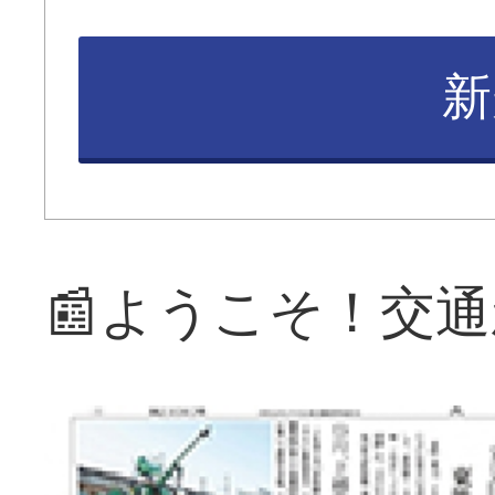
新
📰ようこそ！交