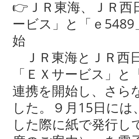
👉ＪＲ東海、ＪＲ西
ービス」と「ｅ548
始
ＪＲ東海とＪＲ西日
「ＥＸサービス」と「
連携を開始し、さら
した。９月15日には
した際に紙で発行し