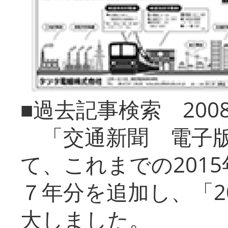
■過去記事検索 20
「交通新聞 電子版
て、これまでの201
７年分を追加し、「2
大しました