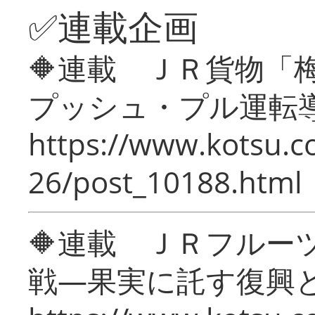
✅連載企画
🔶連載 ＪＲ貨物
プッシュ・プル運転
https://www.kotsu.c
26/post_10188.html
🔶連載 ＪＲフルー
戦―果実に託す復興