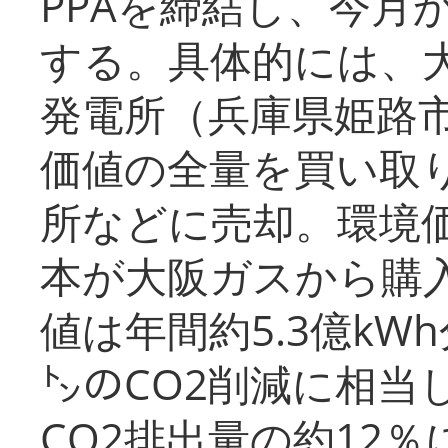
PPAを締結し、今月
する。具体的には、
発電所（兵庫県姫路
価値の全量を買い取
所などに売却。環境
本が大阪ガスから購
値は年間約5.3億kW
㌧のCO2削減に相当
CO2排出量の約12