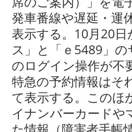
席のご案内）」を電
発車番線や遅延・運
表示する。10月20
ス」と「ｅ5489」
のログイン操作が不
特急の予約情報はそ
て表示する。このほ
イナンバーカードや
た情報（障害者手帳