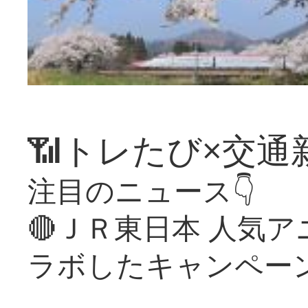
📶トレたび×交通
注目のニュース👇
🔴ＪＲ東日本 人気
ラボしたキャンペー