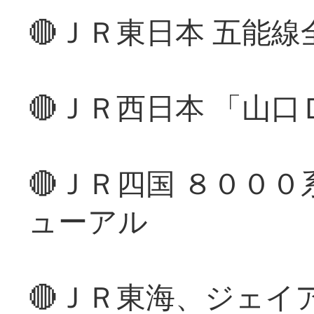
🔴ＪＲ東日本 五能
🔴ＪＲ西日本 「山
🔴ＪＲ四国 ８００
ューアル
🔴ＪＲ東海、ジェイ