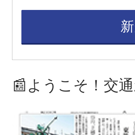
新
📰ようこそ！交