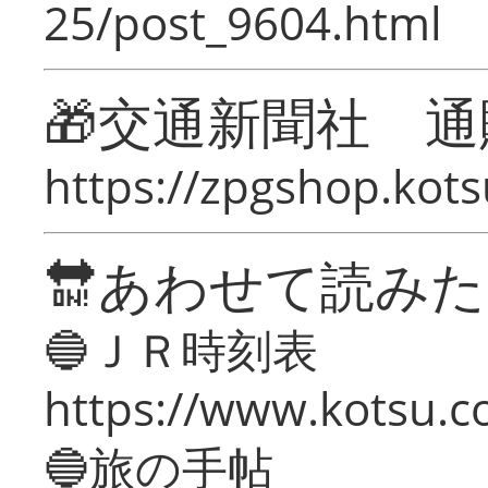
25/post_9604.html
🎁交通新聞社 通
https://zpgshop.kots
🔛あわせて読み
🔵ＪＲ時刻表
https://www.kotsu.co
🔵旅の手帖