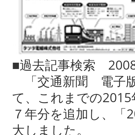
■過去記事検索 20
「交通新聞 電子版
て、これまでの201
７年分を追加し、「2
大しました