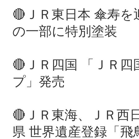
🔴ＪＲ東日本 傘寿
の一部に特別塗装
🔴ＪＲ四国 「ＪＲ
プ」発売
🔴ＪＲ東海、ＪＲ西
県 世界遺産登録「飛