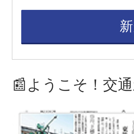
新
📰ようこそ！交