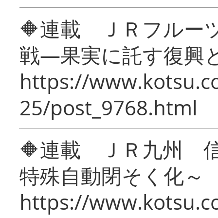
🔶連載 ＪＲフルー
戦―果実に託す復興
https://www.kotsu.c
25/post_9768.html
🔶連載 ＪＲ九州 
特殊自動閉そく化～
https://www.kotsu.c