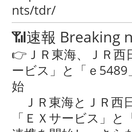
nts/tdr/
📶速報 Breaking 
👉ＪＲ東海、ＪＲ西
ービス」と「ｅ548
始
ＪＲ東海とＪＲ西日
「ＥＸサービス」と「