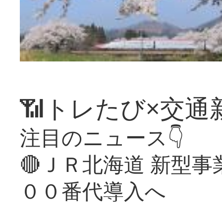
📶トレたび×交通
注目のニュース👇
🔴ＪＲ北海道 新型
００番代導入へ