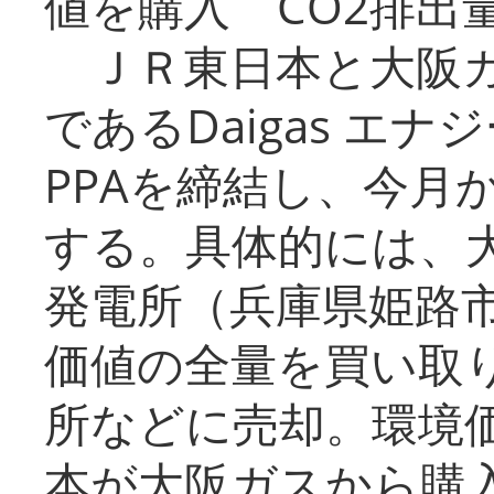
値を購入 CO2排出
ＪＲ東日本と大阪ガ
であるDaigas エ
PPAを締結し、今月
する。具体的には、
発電所（兵庫県姫路
価値の全量を買い取
所などに売却。環境
本が大阪ガスから購