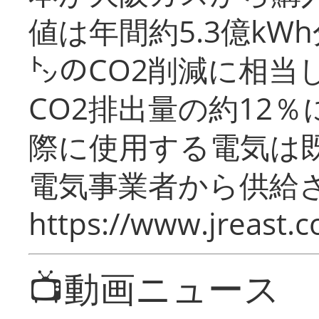
値は年間約5.3億kW
㌧のCO2削減に相当
CO2排出量の約12
際に使用する電気は
電気事業者から供給
https://www.jreast.co
📺動画ニュース