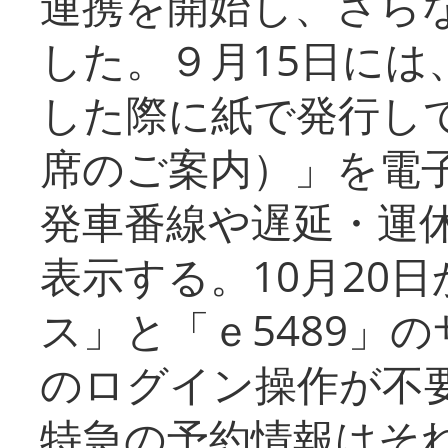
連携を開始し、さら
した。９月15日には
した際に紙で発行し
席のご案内）」を電
発車番線や遅延・運
表示する。10月20
ス」と「ｅ5489」
のログイン操作が不
特急の予約情報はそ