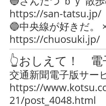
🔵さんたつ ｂｙ 散
https://san-tatsu.jp/
🔵中央線が好きだ。 
https://chuosuki.jp/
👆おしえて！ 電
交通新聞電子版サー
https://www.kotsu.c
21/post_4048.html