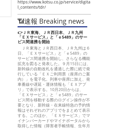
https://www.kotsu.co.jp/service/digita
l_contents/tdr/
📶速報 Breaking news
👉ＪＲ東海、ＪＲ西日本、ＪＲ九州
「ＥＸサービス」と「ｅ5489」のサー
ビス間連携を開始
ＪＲ東海とＪＲ西日本、ＪＲ九州は６
日、「ＥＸサービス」と「ｅ5489」の
サービス間連携を開始し、さらなる機能
拡充を図ると発表した。９月15日には、
新幹線の自動改札を通過した際に紙で発
行している「ＥＸご利用票（座席のご案
内）」を電子化。列車や座席に加え、発
車番線や遅延・運休情報も「ＥＸアプ
リ」で表示する。10月20日からは、
「ＥＸサービス」と「ｅ5489」のサー
ビス間を移動する際のログイン操作が不
要となり、新幹線・在来線特急の予約情
報はそれぞれのアプリでをまとめて表示
する。このほか、「ＥＸサービス」でマ
イナンバーカードやマイナポータルから
取得した情報（障害者手帳情報、生年月