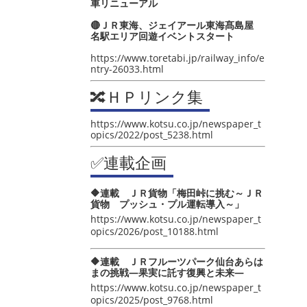
車リニューアル
🔴ＪＲ東海、ジェイアール東海髙島屋
名駅エリア回遊イベントスタート
https://www.toretabi.jp/railway_info/e
ntry-26033.html
🔀ＨＰリンク集
https://www.kotsu.co.jp/newspaper_t
opics/2022/post_5238.html
✅連載企画
🔶連載 ＪＲ貨物「梅田峠に挑む～ＪＲ
貨物 プッシュ・プル運転導入～」
https://www.kotsu.co.jp/newspaper_t
opics/2026/post_10188.html
🔶連載 ＪＲフルーツパーク仙台あらは
まの挑戦―果実に託す復興と未来―
https://www.kotsu.co.jp/newspaper_t
opics/2025/post_9768.html