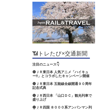
📶トレたび×交通新聞
注目のニュース👇
🔴ＪＲ東日本 人気アニメ「ハイキュ
ー‼」とコラボしたキャンペーン開催
🔴ＪＲ東日本 五能線全線開通９０周年
記念式典
🔴ＪＲ西日本 「山口ＤＣ」観光列車で
盛り上げ
🔴ＪＲ四国 ８０００系アンパンマン列