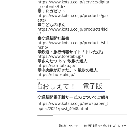
https://www.kotsu.co.jp/service/digita
l_contents/tdr/
🔵ＪＲガゼット
https://www.kotsu.co.jp/products/gaz
ette/
🔵こどものほん
https://www.kotsu.co.jp/products/kid
s/
🔵交通新聞社新書
https://www.kotsu.co.jp/products/shi
nsho/
🔵鉄道・旅行情報サイト「トレたび」
https://www.toretabi.jp/
🔵さんたつ ｂｙ 散歩の達人
https://san-tatsu.jp/
🔵中央線が好きだ。 × 散歩の達人
https://chuosuki.jp/
👆おしえて！ 電子版
交通新聞電子版サービスについてご紹介
https://www.kotsu.co.jp/newspaper_t
opics/2021/post_4048.html
弊社では、お客様の当サイトに