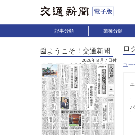
記事分類
業種分類
ロ
📰ようこそ！交通新聞
2026年８月７日付
ユー
ユ
パ