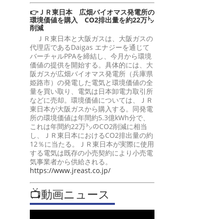
👉ＪＲ東日本 広畑バイオマス発電所の
環境価値を購入 CO2排出量を約22万㌧
削減
ＪＲ東日本と大阪ガスは、大阪ガスの
代理店であるDaigas エナジーを通じて
バーチャルPPAを締結し、今月から環境
価値の提供を開始する。具体的には、大
阪ガスが広畑バイオマス発電所（兵庫県
姫路市）の発電した電気と環境価値の全
量を買い取り、電気は日本卸電力取引所
などに売却。環境価値については、ＪＲ
東日本が大阪ガスから購入する。同発電
所の環境価値は年間約5.3億kWh分で、
これは年間約22万㌧のCO2削減に相当
し、ＪＲ東日本におけるCO2排出量の約
12％に当たる。ＪＲ東日本が実際に使用
する電気は既存の小売契約により小売電
気事業者から供給される。
https://www.jreast.co.jp/
📺動画ニュース