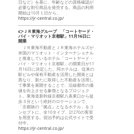
日など）を基に、年齢などの資格確認が
必要な割引商品を発売する。商品の利用
開始は10月１日から。
https://jr-central.co.jp/
👉ＪＲ東海グループ 「コートヤード・
バイ・マリオット京都駅」11月16日に
開業
ＪＲ東海不動産とＪＲ東海ホテルズが
米国のマリオット・インターナショナル
と推進しているホテル「コートヤード・
バイ・マリオット京都駅」の開業日が11
月16日に決定した。同ホテルは、従来の
駅ビルや保有不動産を活用した開発とは
異なり、新たに取得した不動産を活用し
て事業を展開することで、沿線都市の価
値を向上させる象徴となるプロジェク
ト。東海道新幹線京都駅八条東口から徒
歩３分という絶好のロケーションで、
「京都旅の『拠点』となるホテル」をコ
ンセプトに、全10タイプ、計270の客室
を用意する。宿泊予約は公式サイトで受
付中。
https://jr-central.co.jp/