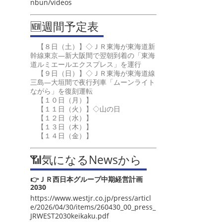
nbun/videos
🆕週間予定表
【８日（土）】◇ＪＲ東海が東海道新
幹線東京―新大阪間で翌朝到着の「東海
道ルミエールエクスプレス」を運行
【９日（日）】◇ＪＲ東海が東海道線
三島―大垣間で夜行列車「ムーンライト
ながら」を復刻運転
【１０日（月）】
【１１日（火）】◇山の日
【１２日（水）】
【１３日（木）】
【１４日（金）】
📶気になるNewsから
👉ＪＲ西日本グループ中期経営計画
2030
https://www.westjr.co.jp/press/articl
e/2026/04/30/items/260430_00_press_
JRWEST2030keikaku.pdf