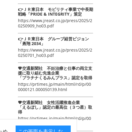
👉ＪＲ東日本 モビリティ事業で中長期
戦略「PRIDE & INTEGRITY」策定
https://www.jreast.co.jp/press/2025/2
0250909_ho03.pdf
👉ＪＲ東日本 グループ経営ビジョン
「勇翔 2034」
https://www.jreast.co.jp/press/2025/2
0250701_ho03.pdf
💖交通新聞社 不妊治療と仕事の両立支
援に取り組む先進企業
「プラチナくるみんプラス」認定を取得
https://prtimes.jp/main/html/rd/p/00
0000121.000050139.html
💖交通新聞社 女性活躍推進企業
「えるぼし」認定の最高位（３つ星）取
得
https://prtimes.jp/main/html/rd/p/00
0000105.000050139.html
ため
この画面を表示しな