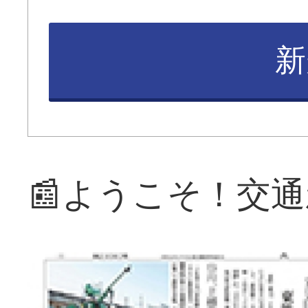
新
📰ようこそ！交