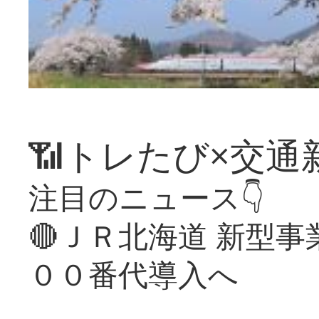
📶トレたび×交通
注目のニュース👇
🔴ＪＲ北海道 新型
００番代導入へ