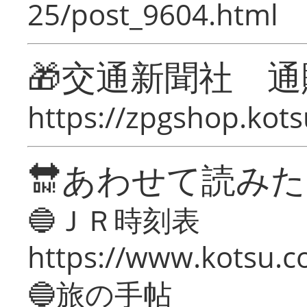
25/post_9604.html
🎁交通新聞社 通
https://zpgshop.kots
🔛あわせて読み
🔵ＪＲ時刻表
https://www.kotsu.co
🔵旅の手帖