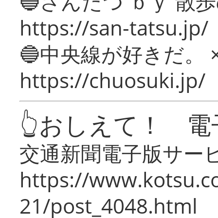
🔵さんたつ ｂｙ 散
https://san-tatsu.jp/
🔵中央線が好きだ。 
https://chuosuki.jp/
👆おしえて！ 電
交通新聞電子版サー
https://www.kotsu.c
21/post_4048.html