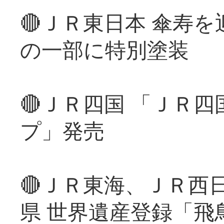
🔴ＪＲ東日本 傘寿
の一部に特別塗装
🔴ＪＲ四国 「ＪＲ
プ」発売
🔴ＪＲ東海、ＪＲ西
県 世界遺産登録「飛