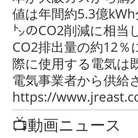
値は年間約5.3億kW
㌧のCO2削減に相当
CO2排出量の約12
際に使用する電気は
電気事業者から供給
https://www.jreast.co
📺動画ニュース