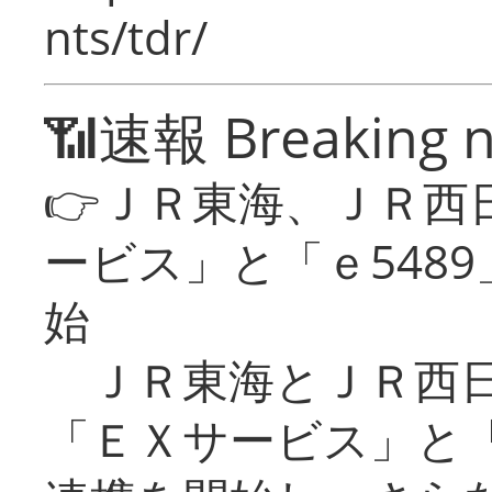
nts/tdr/
📶速報 Breaking 
👉ＪＲ東海、ＪＲ西
ービス」と「ｅ548
始
ＪＲ東海とＪＲ西日
「ＥＸサービス」と「