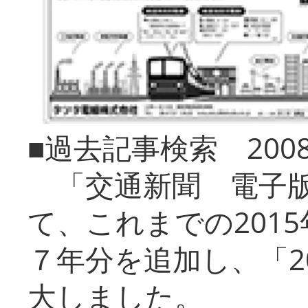
■過去記事検索 20
「交通新聞 電子版
て、これまでの201
７年分を追加し、「2
大しました