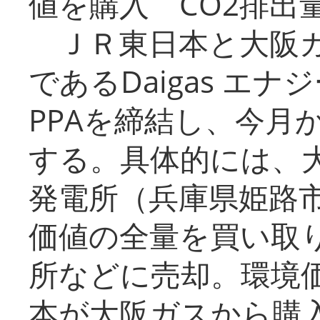
値を購入 CO2排出
ＪＲ東日本と大阪ガ
であるDaigas エ
PPAを締結し、今月
する。具体的には、
発電所（兵庫県姫路
価値の全量を買い取
所などに売却。環境
本が大阪ガスから購