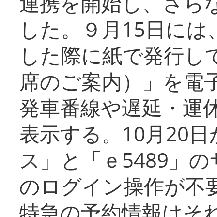
連携を開始し、さら
した。９月15日には
した際に紙で発行し
席のご案内）」を電
発車番線や遅延・運
表示する。10月20
ス」と「ｅ5489」
のログイン操作が不
特急の予約情報はそ