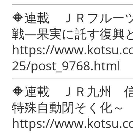
🔶連載 ＪＲフルー
戦―果実に託す復興
https://www.kotsu.c
25/post_9768.html
🔶連載 ＪＲ九州 
特殊自動閉そく化～
https://www.kotsu.c