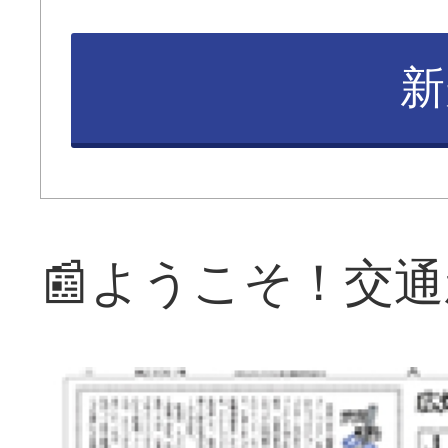
新
📰ようこそ！交