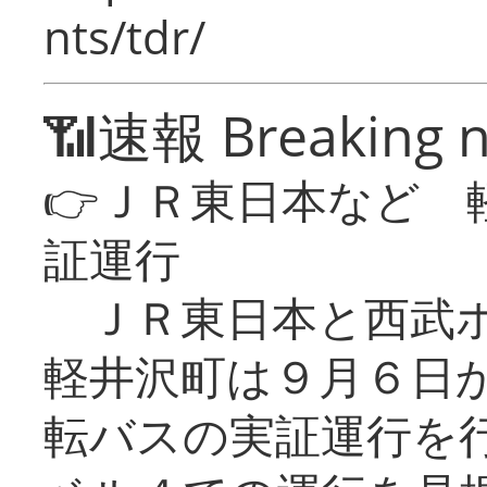
nts/tdr/
📶速報 Breaking 
👉ＪＲ東日本など 
証運行
ＪＲ東日本と西武ホ
軽井沢町は９月６日か
転バスの実証運行を