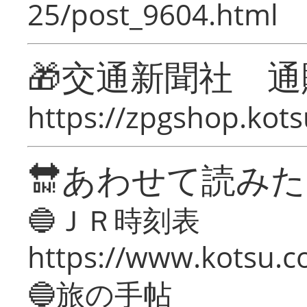
25/post_9604.html
🎁交通新聞社 通
https://zpgshop.kots
🔛あわせて読み
🔵ＪＲ時刻表
https://www.kotsu.co
🔵旅の手帖