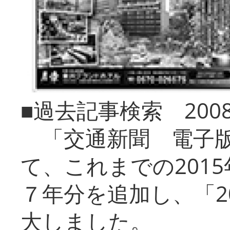
■過去記事検索 20
「交通新聞 電子版
て、これまでの201
７年分を追加し、「2
大しました