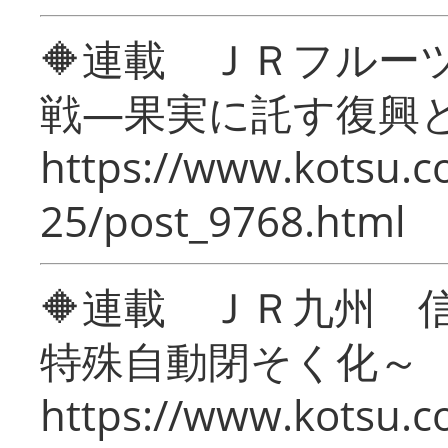
🔶連載 ＪＲフルー
戦―果実に託す復興
https://www.kotsu.c
25/post_9768.html
🔶連載 ＪＲ九州 
特殊自動閉そく化～
https://www.kotsu.c