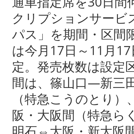
通車指定席を30日間
クリプションサービス
パス」を期間・区間
は今月17日～11月
定。発売枚数は設定
間は、篠山口―新三
（特急こうのとり）
阪・大阪間（特急ら
明石⇔大阪・新大阪