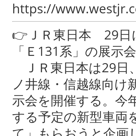
https://www.westjr.c
👉ＪＲ東日本 29
「Ｅ131系」の展示
ＪＲ東日本は29日
ノ井線・信越線向け新
示会を開催する。今
する予定の新型車両
て」もらおうと企画し