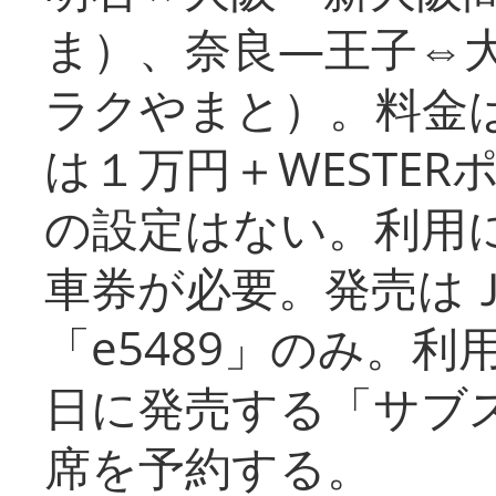
ま）、奈良―王子⇔
ラクやまと）。料金
は１万円＋WESTER
の設定はない。利用
車券が必要。発売は
「e5489」のみ。
日に発売する「サブ
席を予約する。