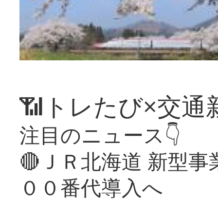
📶トレたび×交通
注目のニュース👇
🔴ＪＲ北海道 新型
００番代導入へ