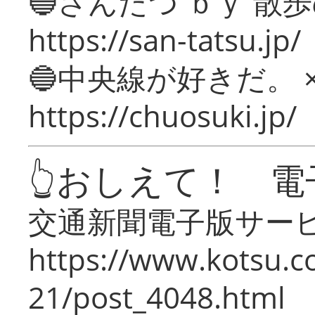
🔵さんたつ ｂｙ 散
https://san-tatsu.jp/
🔵中央線が好きだ。 
https://chuosuki.jp/
👆おしえて！ 電
交通新聞電子版サー
https://www.kotsu.c
21/post_4048.html