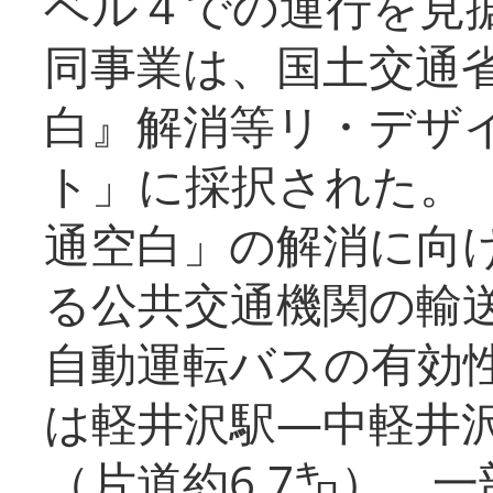
ベル４での運行を見
同事業は、国土交通
白』解消等リ・デザ
ト」に採択された。
通空白」の解消に向
る公共交通機関の輸
自動運転バスの有効
は軽井沢駅―中軽井
（片道約6.7㌔）、