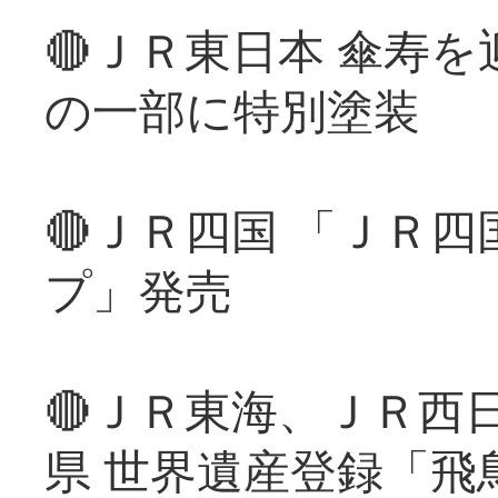
🔴ＪＲ東日本 傘寿
の一部に特別塗装
🔴ＪＲ四国 「ＪＲ
プ」発売
🔴ＪＲ東海、ＪＲ西
県 世界遺産登録「飛