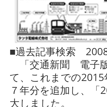
■過去記事検索 20
「交通新聞 電子版
て、これまでの201
７年分を追加し、「2
大しました