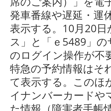
席のご案内）」を電
発車番線や遅延・運
表示する。10月20
ス」と「ｅ5489」
のログイン操作が不
特急の予約情報はそ
て表示する。このほ
イナンバーカードや
た情報（障害者手帳