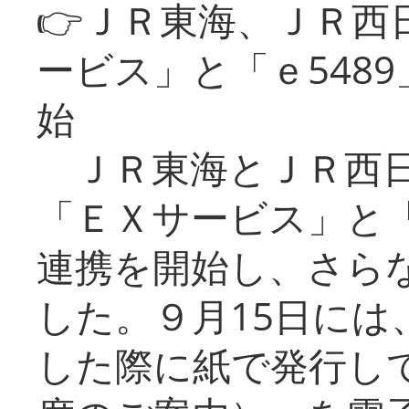
👉ＪＲ東海、ＪＲ西
ービス」と「ｅ548
始
ＪＲ東海とＪＲ西日
「ＥＸサービス」と「
連携を開始し、さら
した。９月15日には
した際に紙で発行し