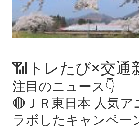
📶トレたび×交通
注目のニュース👇
🔴ＪＲ東日本 人気
ラボしたキャンペー