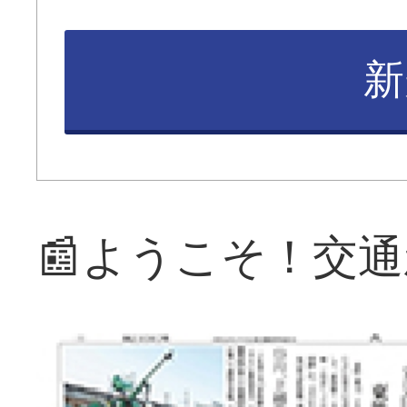
新
📰ようこそ！交