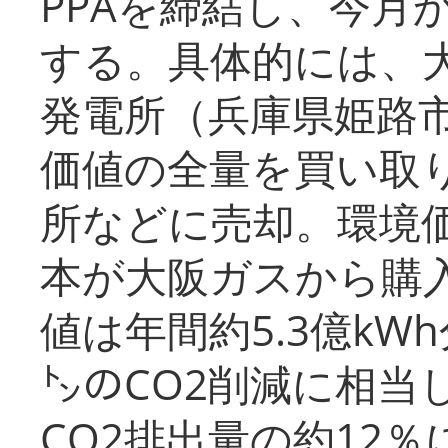
PPAを締結し、今月
する。具体的には、
発電所（兵庫県姫路
価値の全量を買い取
所などに売却。環境
本が大阪ガスから購
値は年間約5.3億kW
㌧のCO2削減に相当
CO2排出量の約12