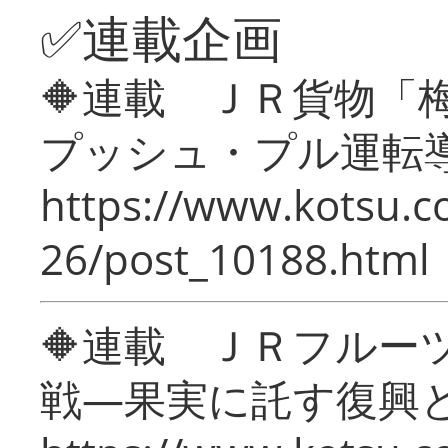
✅連載企画
🔶連載 ＪＲ貨物
プッシュ・プル運転
https://www.kotsu.c
26/post_10188.html
🔶連載 ＪＲフルー
戦―果実に託す復興