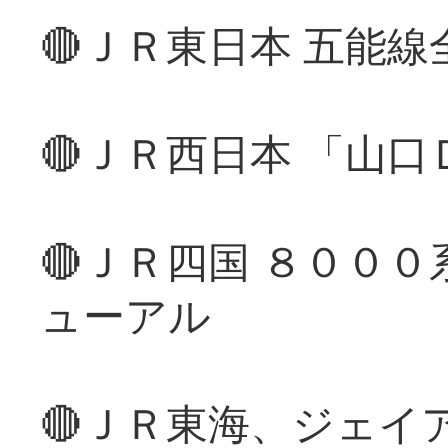
🔴ＪＲ東日本 五能
🔴ＪＲ西日本 「山
🔴ＪＲ四国 ８００
ューアル
🔴ＪＲ東海、ジェイ