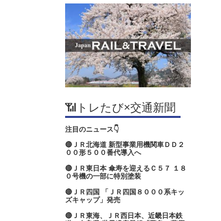
📶トレたび×交通新聞
注目のニュース👇
🔴ＪＲ北海道 新型事業用機関車ＤＤ２
００形５００番代導入へ
🔴ＪＲ東日本 傘寿を迎えるＣ５７ １８
０号機の一部に特別塗装
🔴ＪＲ四国 「ＪＲ四国８０００系キッ
ズキャップ」発売
🔴ＪＲ東海、ＪＲ西日本、近畿日本鉄