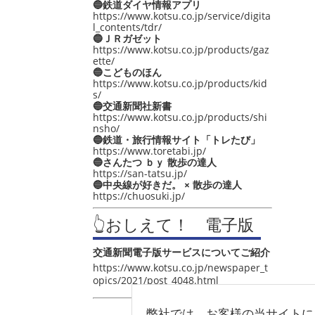
🔵鉄道ダイヤ情報アプリ
https://www.kotsu.co.jp/service/digita
l_contents/tdr/
🔵ＪＲガゼット
https://www.kotsu.co.jp/products/gaz
ette/
🔵こどものほん
https://www.kotsu.co.jp/products/kid
s/
🔵交通新聞社新書
https://www.kotsu.co.jp/products/shi
nsho/
🔵鉄道・旅行情報サイト「トレたび」
https://www.toretabi.jp/
🔵さんたつ ｂｙ 散歩の達人
https://san-tatsu.jp/
🔵中央線が好きだ。 × 散歩の達人
https://chuosuki.jp/
👆おしえて！ 電子版
交通新聞電子版サービスについてご紹介
https://www.kotsu.co.jp/newspaper_t
opics/2021/post_4048.html
弊社では、お客様の当サイトに