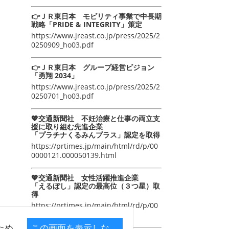
👉ＪＲ東日本 モビリティ事業で中長期
戦略「PRIDE & INTEGRITY」策定
https://www.jreast.co.jp/press/2025/2
0250909_ho03.pdf
👉ＪＲ東日本 グループ経営ビジョン
「勇翔 2034」
https://www.jreast.co.jp/press/2025/2
0250701_ho03.pdf
💖交通新聞社 不妊治療と仕事の両立支
援に取り組む先進企業
「プラチナくるみんプラス」認定を取得
https://prtimes.jp/main/html/rd/p/00
0000121.000050139.html
💖交通新聞社 女性活躍推進企業
「えるぼし」認定の最高位（３つ星）取
得
https://prtimes.jp/main/html/rd/p/00
0000105.000050139.html
ため
この画面を表示しな