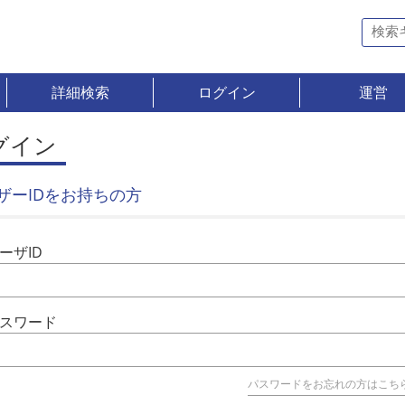
詳細検索
ログイン
運営
グイン
ザーIDをお持ちの方
ーザID
スワード
パスワードをお忘れの方はこち