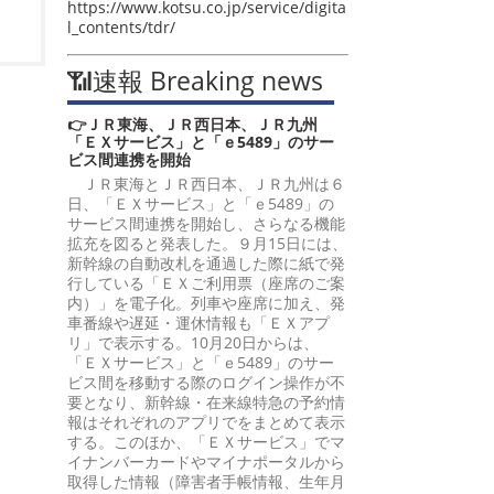
https://www.kotsu.co.jp/service/digita
l_contents/tdr/
📶速報 Breaking news
👉ＪＲ東海、ＪＲ西日本、ＪＲ九州
「ＥＸサービス」と「ｅ5489」のサー
ビス間連携を開始
ＪＲ東海とＪＲ西日本、ＪＲ九州は６
日、「ＥＸサービス」と「ｅ5489」の
サービス間連携を開始し、さらなる機能
拡充を図ると発表した。９月15日には、
新幹線の自動改札を通過した際に紙で発
行している「ＥＸご利用票（座席のご案
内）」を電子化。列車や座席に加え、発
車番線や遅延・運休情報も「ＥＸアプ
リ」で表示する。10月20日からは、
「ＥＸサービス」と「ｅ5489」のサー
ビス間を移動する際のログイン操作が不
要となり、新幹線・在来線特急の予約情
報はそれぞれのアプリでをまとめて表示
する。このほか、「ＥＸサービス」でマ
イナンバーカードやマイナポータルから
取得した情報（障害者手帳情報、生年月