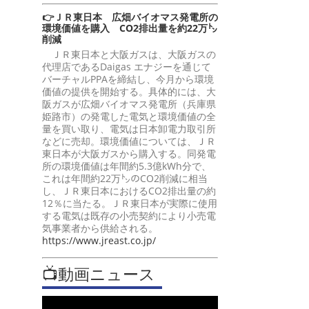
👉ＪＲ東日本 広畑バイオマス発電所の
環境価値を購入 CO2排出量を約22万㌧
削減
ＪＲ東日本と大阪ガスは、大阪ガスの
代理店であるDaigas エナジーを通じて
バーチャルPPAを締結し、今月から環境
価値の提供を開始する。具体的には、大
阪ガスが広畑バイオマス発電所（兵庫県
姫路市）の発電した電気と環境価値の全
量を買い取り、電気は日本卸電力取引所
などに売却。環境価値については、ＪＲ
東日本が大阪ガスから購入する。同発電
所の環境価値は年間約5.3億kWh分で、
これは年間約22万㌧のCO2削減に相当
し、ＪＲ東日本におけるCO2排出量の約
12％に当たる。ＪＲ東日本が実際に使用
する電気は既存の小売契約により小売電
気事業者から供給される。
https://www.jreast.co.jp/
📺動画ニュース