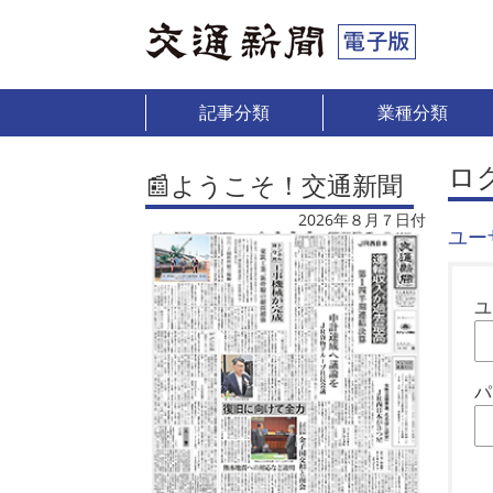
記事分類
業種分類
ロ
📰ようこそ！交通新聞
2026年８月７日付
ユー
ユ
パ