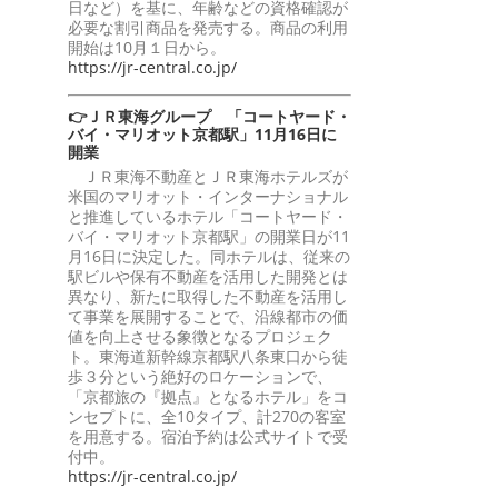
日など）を基に、年齢などの資格確認が
必要な割引商品を発売する。商品の利用
開始は10月１日から。
https://jr-central.co.jp/
👉ＪＲ東海グループ 「コートヤード・
バイ・マリオット京都駅」11月16日に
開業
ＪＲ東海不動産とＪＲ東海ホテルズが
米国のマリオット・インターナショナル
と推進しているホテル「コートヤード・
バイ・マリオット京都駅」の開業日が11
月16日に決定した。同ホテルは、従来の
駅ビルや保有不動産を活用した開発とは
異なり、新たに取得した不動産を活用し
て事業を展開することで、沿線都市の価
値を向上させる象徴となるプロジェク
ト。東海道新幹線京都駅八条東口から徒
歩３分という絶好のロケーションで、
「京都旅の『拠点』となるホテル」をコ
ンセプトに、全10タイプ、計270の客室
を用意する。宿泊予約は公式サイトで受
付中。
https://jr-central.co.jp/