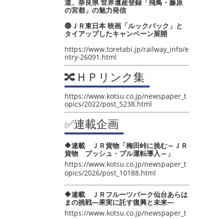
道、奈良県 世界遺産登録「飛鳥・藤原
の宮都」の魅力発信
🔴ＪＲ東日本 映画「ルックバック」と
タイアップしたキャンペーン展開
https://www.toretabi.jp/railway_info/e
ntry-26091.html
🔀ＨＰリンク集
https://www.kotsu.co.jp/newspaper_t
opics/2022/post_5238.html
✅連載企画
🔶連載 ＪＲ貨物「梅田峠に挑む～ＪＲ
貨物 プッシュ・プル運転導入～」
https://www.kotsu.co.jp/newspaper_t
opics/2026/post_10188.html
🔶連載 ＪＲフルーツパーク仙台あらは
まの挑戦―果実に託す復興と未来―
https://www.kotsu.co.jp/newspaper_t