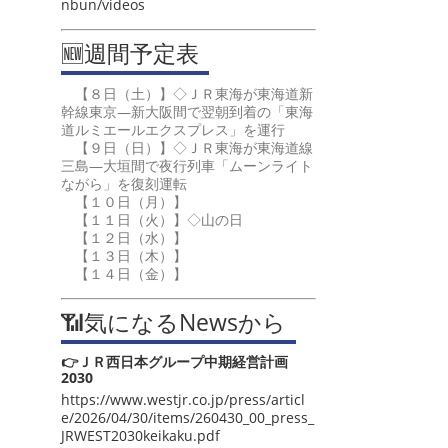
nbun/videos
🆕週間予定表
【８日（土）】◇ＪＲ東海が東海道新
幹線東京―新大阪間で翌朝到着の「東海
道ルミエールエクスプレス」を運行
【９日（日）】◇ＪＲ東海が東海道線
三島―大垣間で夜行列車「ムーンライト
ながら」を復刻運転
【１０日（月）】
【１１日（火）】◇山の日
【１２日（水）】
【１３日（木）】
【１４日（金）】
📶気になるNewsから
👉ＪＲ西日本グループ中期経営計画
2030
https://www.westjr.co.jp/press/articl
e/2026/04/30/items/260430_00_press_
JRWEST2030keikaku.pdf